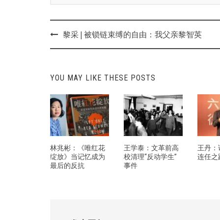
Post
黎采 | 被锁链束缚的自由：我父亲黎智英
navigation
YOU MAY LIKE THESE POSTS
林兆彬：《唯红花
王学泰：文革前高
王丹：
绽放》当记忆成为
校清理“反动学生”
连任之
最后的反抗
事件