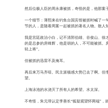
然后位极人臣的周永康被抓，奇怪的是，他那案子
一个细节：薄熙来在钓鱼台国宾馆被抓时喊了一句
节的人，是随着周案一起被抓的著名人物。散人
我是宫廷政治小白，记不清郭伯雄、谷俊山、徐
的是总参的房锋辉，他是胡的人，不可能被抓。房
轻上将”。
但被抓的迅雷不及掩耳。
再后来万马齐喑。民主派顿感大势已去了啊。但李
望。
上海泳池的水浇灭了所有人的希望。水太深。
不奇怪，朱元璋认定李善长“狐疑观望怀两端”，