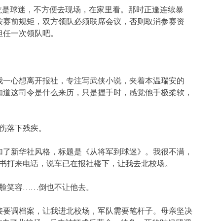
龙是球迷，不方便去现场，在家里看。那时正逢连续暴
按赛前规矩，双方领队必须联席会议，否则取消参赛资
担任一次领队吧。
我一心想离开报社，专注写武侠小说，夹着本温瑞安的
知道这司令是什么来历，只是握手时，感觉他手极柔软，
伤落下残疾。
加了新华社风格，标题是《从将军到球迷》。我很不满，
秘书打来电话，说车已在报社楼下，让我去北校场。
一脸笑容……倒也不让他去。
接要调档案，让我进北校场，军队需要笔杆子。母亲坚决