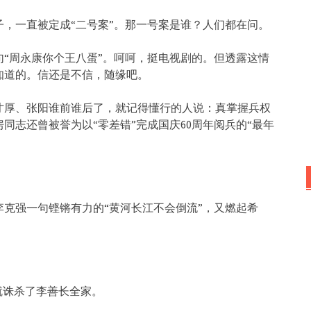
，一直被定成“二号案”。那一号案是谁？人们都在问。
“周永康你个王八蛋”。呵呵，挺电视剧的。但透露这情
知道的。信还是不信，随缘吧。
才厚、张阳谁前谁后了，就记得懂行的人说：真掌握兵权
同志还曾被誉为以“零差错”完成国庆60周年阅兵的“最年
克强一句铿锵有力的“黄河长江不会倒流”，又燃起希
就诛杀了李善长全家。