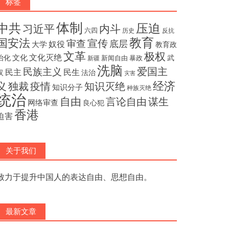
标签
体制
压迫
中共
内斗
习近平
六四
历史
反抗
教育
国安法
宣传
审查
底层
奴役
大学
教育政
文革
极权
文化灭绝
文化
治化
武
新闻自由
暴政
新疆
洗脑
民族主义
爱国主
民主
民生
汉
法治
灾害
经济
独裁
疫情
知识灭绝
义
知识分子
种族灭绝
统治
自由
言论自由
谋生
网络审查
良心犯
香港
迫害
关于我们
致力于提升中国人的表达自由、思想自由。
最新文章