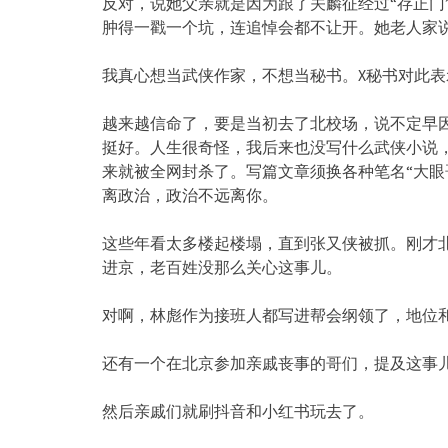
反对，说她父亲就是因为跟了关麟征经过“存正门
肿得一戳一个坑，连追悼会都不让开。她老人家说
我真心想当武侠作家，不想当秘书。X秘书对此表
越来越信命了，要是当初去了北校场，说不定早
挺好。人生很奇怪，我后来也没写什么武侠小说
来就被全网封杀了。写篇文章须换各种笔名“大眼哥”“
离政治，政治不远离你。
这些年看太多楼起楼塌，直到张又侠被抓。刚才
进京，老百姓没那么关心这事儿。
对啊，林彪作为接班人都写进帮会纲领了，地位
还有一个在北京参加亲戚丧事的哥们，提及这事
然后亲戚们就刷抖音和小红书玩去了。