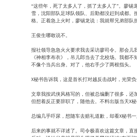
“这些年，死了太多人了，抓了太多人了”。廖锡
雪，沈阳部队足球队领队、后勤都没赶到成都。
格。正着急上火时，廖锡龙说：我就帮兄弟部队
王俊生哪敢说不。
报社领导急急火火要求我去采访廖司令。那会儿
《神相李布衣》，吊儿郎当去了北校场。我都不
不像个当兵出身。对了，他右手少了两根指头。
X秘书告诉我，这是首长打对越反击战时，光荣负
文章我按武侠风格写的，但被总编删了很多，还
但想着反正要辞职了，随他去。不料出版当天X
总编几乎吓尿，想随车去赔礼道歉，却看X秘书
后来的事就不详述了。司令极喜欢这篇文章，直