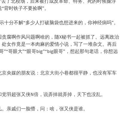
”去了北校场，后来被打成反革命、特务、死的时候腿浮
“背时铁子不要捡啊”。
示十分不解“多少人打破脑袋也想进来的，你神经病吗”。
因贪腐啊作风问题啊啥的，随X秘书一起被抓了。远离政治
，处女作竟是一本肉麻的爱情小说，写了一堆杂文。再后
哥眼大”“眼哥big”“big眼哥”，想起那句老话，你想远
北京央媒的朋友说：北京大街小巷都很平静，也没有军车
和党羽超张又侠N倍，说弄掉就弄掉，天下也没乱。
儿。亲戚们一脸懵，问：啥，张又侠是谁。