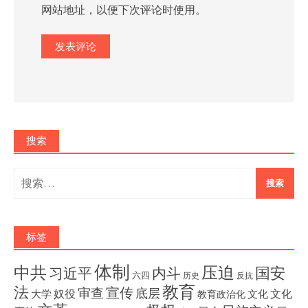
网站地址，以便下次评论时使用。
搜索
搜
索：
标签
体制
压迫
中共
国安
内斗
习近平
六四
历史
反抗
教育
法
宣传
审查
底层
奴役
文化
大学
文化
教育政治化