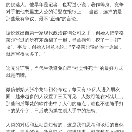
的候选人。他早年是记者，也写过小说，著作等身。竞争
对手把他书里主人公的话登在报纸上——当然，选择的是
那些最有争议、最不”正确”的言论。
据说这出自第一家现代政治咨询公司之手，创始人把辛格
莱尔写过的所有东西翻了一遍，寻章摘句，挖了一手好”
坟”。事后，创始人得意地说：”辛格莱尔输的唯一原因，
就是写得太多了。”
这充分证明，当代生活避免自己”社会性死亡”的最好方式
就是闭嘴。
微信创始人张小龙年初公布过，每天有7.8亿人进入朋友
圈，越来越多的人设置了三天可见，人数可能在2亿以上。
那些阅后即焚的软件击中了人们的痛点，谁也不想随手打
下的某个字，日后成为攥在别人手中的把柄。
人类的对话和互动是短暂的，这是我们思考和谈话的自然
方式。恶意解读、断章取义、编排故事，越来越多不理智