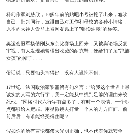
科幻作家刘慈欣，10多年前的贴吧小号被挖了出来，尬吹
自己、批判同行，宣泄自己对工作和母校的各种小情绪，
原本的大神人设马上被网友贴上了”猥琐油腻”的标签。
奥运会冠军杨倩刚从东京比赛场上回来，又被舆论场反复
审视，有人发现她曾晒出收藏的耐克鞋，便给扣了顶”跪族
女孩”的帽子……
俗话说，只要锄头挥得好，没有人设挖不倒。
17世纪，法国政治家黎塞留有句名言：”给我这个世界上最
诚实的人写的六行字，我一定能从中找到足够的理由来绞
死他。”网络时代六行字有点多了，有时一个表情、一个标
点都够给人定罪。用显微镜去打量一个人的方方面面、前
前后后，有谁能经受得住呢？
假如你的所有言论都伟大光明正确，也不代表你就安全