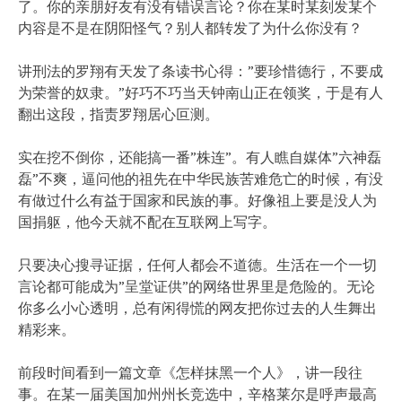
了。你的亲朋好友有没有错误言论？你在某时某刻发某个
内容是不是在阴阳怪气？别人都转发了为什么你没有？
讲刑法的罗翔有天发了条读书心得：”要珍惜德行，不要成
为荣誉的奴隶。”好巧不巧当天钟南山正在领奖，于是有人
翻出这段，指责罗翔居心叵测。
实在挖不倒你，还能搞一番”株连”。有人瞧自媒体”六神磊
磊”不爽，逼问他的祖先在中华民族苦难危亡的时候，有没
有做过什么有益于国家和民族的事。好像祖上要是没人为
国捐躯，他今天就不配在互联网上写字。
只要决心搜寻证据，任何人都会不道德。生活在一个一切
言论都可能成为”呈堂证供”的网络世界里是危险的。无论
你多么小心透明，总有闲得慌的网友把你过去的人生舞出
精彩来。
前段时间看到一篇文章《怎样抹黑一个人》，讲一段往
事。在某一届美国加州州长竞选中，辛格莱尔是呼声最高