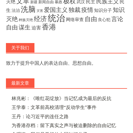
文革
极权
民族主义
灭绝
民主
民
武汉
新闻自由
暴政
新疆
洗脑
独裁
疫情
知识
爱国主义
生
知识分子
法治
灾害
统治
经济
灭绝
自由
言论
网络审查
良心犯
种族灭绝
香港
自由
谋生
迫害
关于我们
致力于提升中国人的表达自由、思想自由。
最新文章
林兆彬：《唯红花绽放》当记忆成为最后的反抗
王学泰：文革前高校清理“反动学生”事件
王丹：论习近平的连任之路
为香港存档：留下真实之声与被迫删除的自由记忆