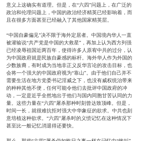
意义上这确实有道理。但是，在“六四”问题上，在广泛的
政治和伦理问题上，中国的政治经济精英已经影响着，而
且在很多方面甚至已经融入了其他国家精英层。
“中国自豪偏见”决不限于海外定居者。中国境内华人一直
被灌输说“共产党是中国的大救星”，再加上认为西方列强
已经凌辱祖国近两百年，使得许多人原宥中共的过分，认
为中国政府就是民族自豪感的标杆。海外华人作为外国的
少数族裔，有时成为当地非正义反华言论的攻击目标，也
会将一个强大的中国政府视为“靠山”。由于他们自己并不
需要生活在地方党委书记淫威之下，也没有威权统治带来
的种种其他不便，任何可能令他们去批评中国政府的冲
动，一定是近乎全然地出于他们与国内同胞甘苦认同的力
量。这些力量在“六四”屠杀那种时刻曾达致顶峰。但是，
时间一长，就很难抗拒对强大中华象征的欲求。中共也刻
意培植这种欲求。“六四”屠杀时的义愤记忆在这种情况下
甚至比一般记忆消退得还要快。
那么，那些“六四”屠杀仍如昨日之事一样在记忆中“惨叫”