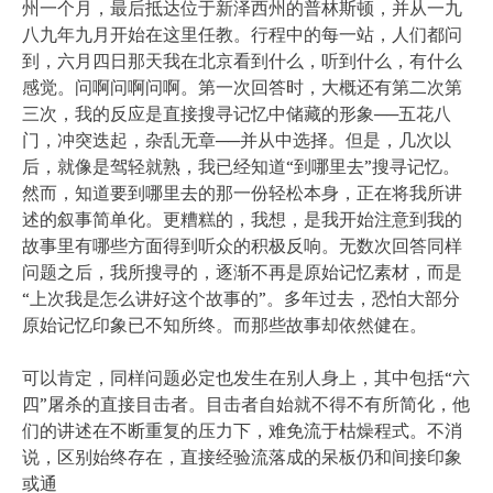
州一个月，最后抵达位于新泽西州的普林斯顿，并从一九
八九年九月开始在这里任教。行程中的每一站，人们都问
到，六月四日那天我在北京看到什么，听到什么，有什么
感觉。问啊问啊问啊。第一次回答时，大概还有第二次第
三次，我的反应是直接搜寻记忆中储藏的形象──五花八
门，冲突迭起，杂乱无章──并从中选择。但是，几次以
后，就像是驾轻就熟，我已经知道“到哪里去”搜寻记忆。
然而，知道要到哪里去的那一份轻松本身，正在将我所讲
述的叙事简单化。更糟糕的，我想，是我开始注意到我的
故事里有哪些方面得到听众的积极反响。无数次回答同样
问题之后，我所搜寻的，逐渐不再是原始记忆素材，而是
“上次我是怎么讲好这个故事的”。多年过去，恐怕大部分
原始记忆印象已不知所终。而那些故事却依然健在。
可以肯定，同样问题必定也发生在别人身上，其中包括“六
四”屠杀的直接目击者。目击者自始就不得不有所简化，他
们的讲述在不断重复的压力下，难免流于枯燥程式。不消
说，区别始终存在，直接经验流落成的呆板仍和间接印象
或通