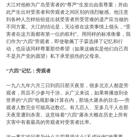
大江对他称为广岛受害者的“尊严”生发出由衷尊重；并由
此产生出对受害者和旁观者之间区别的强烈敏感。他注意
到各种人怎样纷纷提出就受害者所受苦难的遗产应当做的
不同方案。大江的结论是，无论谁在这类事情上领头，“受
害者在这方面都有第一位的权利”。用同样的标准衡量，我
们作为“六四”旁观者，即使敬佩丁子霖选择了记忆和行
动，也应该同样尊重那些希望（如果这确实是他们自己而
不是共产党的愿望）私下承受损伤的父母亲。
“六四”记忆：旁观者
一九八九年六月三日到四日那天夜里，很多北京人都是旁
观者，而且不少参与干涉。从广义来说，如果将播放到全
世界的“六四”电视影像计算在内，那场大屠杀的目击──旁
观者人数完全可能高达数亿。有几百人、至多几千人在那
天夜里遭到杀害。这意味着“六四”屠杀大概在历史上所有
灾害中有着最高的旁观者对受害者比率。
这一事实追问着为什么六四显得这么“不成比例”地重要。