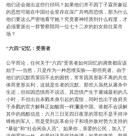
他们还会做出这些行径吗？如果他们并不因丁子霖所象征
的思想可能在中国社会里存在深广共鸣而恐惧，那为什么
他们要这么严密地看守她？究竟要神经质到什么程度，才
必须要派出一群警察陪同一位七十二岁的妇女前往菜市
场？
“六四”记忆：受害者
公平而论，任何关于“六四”受害者如何回忆的调查都应该
始于──当然，只是作为一种思维实验──那些死者。由于
他们的沉默而萦回不去的困扰，常常因其形影不离的共生
体而更形尖利，这就是生者的沉默。那些人虽然从屠杀中
生还，但却因恐惧而不说话。其恐惧产生于屠城最初的几
小时，不但出自杀戮本身引起的震惊，同时也出于政府关
于杀戮的官方解释正如酸雨一样瀰漫中国。谁都不会误解
其中的残酷信息：六月三日至四日夜里的罪犯不是手持冲
锋枪的军人，而是受到反革命分子和境外敌对势力支持的
“暴徒”和“社会闲杂人员”。如果你，亲爱的公民，加入了
这倒霉的一伙，你最好还是保持低调；如果你痛苦，那最