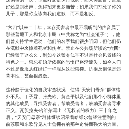
好还是别出声，免得招来更多痛苦；如果我们打死了你的
儿子，那是你应该向我们道歉，而不是相反。
“六四”以来二十年，幸存受害者中最不易听到的声音属于
那些普通工人和北京市民（中共称之为“社会渣子”），他
们曾支持学生运动，他们的名字我们很少听闻，但他们仍
在沉默中哀悼着死者和伤者。禁止在公共场所谈论“六四”
已经禁了这么久，到如今这禁令似乎不过是社会风景线的
特色之一。禁忌初始所依据的恐惧已逐渐流失，如今人们
不过是像服从红绿灯一样服从这些禁律。抗拒反倒像是违
背本性，甚至很愚蠢。
这种趋于僵化的自我审查状况，使得“天安门母亲”群体格
外不凡。丁子霖、张先玲、黄金平以及他们那个小群体里
的其他成员，寻找受害者，帮助受害者，鼓励受害者寻求
正义。瓦茨拉夫·哈维尔写出《无权者的权力》三十年之
后，“天安门母亲”群体继续昭示着哈维尔曾经注意到的，
前苏联和东欧异见人士曾拥有的那种奇特而强大的力量。