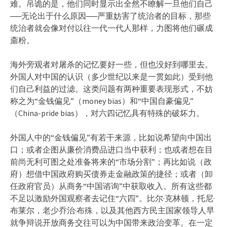
难。吊诡的是，他们同时显示出全然不瞭解一旦他们自己
──无论出于什么原因──严重妨害了统治者的目标，那些
统治者就会像对付以往一代一代人那样，力图将他们碾成
齑粉。
海外旁观者对屠杀的记忆要好一些，但也没好到哪里去。
外国人对中国的认识（多少世纪以来是一贯如此）受到他
们自己利益的过滤。这类问题有两种重要表现形式，不妨
称之为“金钱偏见”（money bias）和“中国自豪偏见”
（China-pride bias），对六四记忆具有特殊的破坏力。
外国人中的“金钱偏见”有若干来源，比如说希望向中国出
口；或者企图从廉价消费品进口当中获利；也或者想在目
前尚无利可图之处准备将来的“市场分割”；再比如说（政
府）想借中国政府购买债券走金融政策的捷径；或者（卸
任政府官员）从商务“中国谘询”中获取收入。所有这些都
不足以激励外国观察者去记住“六四”。比尔·克林顿，托尼·
布莱尔，老少乔治·布殊，以及其他西方民主国家领导人早
就争辩说开放商务交往可以为中国带来政治变革。在一定