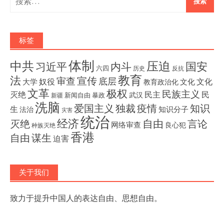
索：
标签
体制
压迫
中共
国安
内斗
习近平
六四
历史
反抗
教育
法
宣传
审查
底层
奴役
文化
大学
文化
教育政治化
文革
极权
民族主义
灭绝
民主
民
武汉
新闻自由
暴政
新疆
洗脑
独裁
疫情
知识
爱国主义
生
知识分子
法治
灾害
统治
经济
灭绝
自由
言论
网络审查
良心犯
种族灭绝
香港
自由
谋生
迫害
关于我们
致力于提升中国人的表达自由、思想自由。