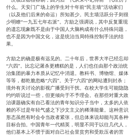
什么。天安门广场上的学生对十年前“民主墙”活动家们
（以及他们后来的命运）所知甚少。民主墙活跃分子则很
少明瞭“一九五七年右派”。方励之强调说，其中反复重现
的遗忘现象既不是由于中国人大脑构成有什么特殊问题，
也不是因为中国文化，这是统治当局特殊控制手法的结
果。
方励之的确是极有远见的。二十年后，世界大半已经忘却
“六四”。比忘记屠杀更糟糕的是，人们也任由那个政治统
治集团的暴力本质从记忆中消退。教科书、博物馆、媒体
等等，都乾脆忽略“六四”。关于“六四”的网站遭到封杀；
境外有关讨论的影视广播受到干扰。在校大学生可能隐隐
约约听说过一些，但更倾向于不予理会。在那些对重大政
治课题确实有自己看法的青年知识分子当中，太多的人依
赖的不过是年轻气盛之下沙文主义的稀薄能量。这种意识
形态虽然有时会令当政者紧张，但总体来说却能与其各种
目标合拍。中国青年一代精英，明显不同于以往几代人，
他们基本上不惯于面对自己社会里贫穷和受欺压者的苦