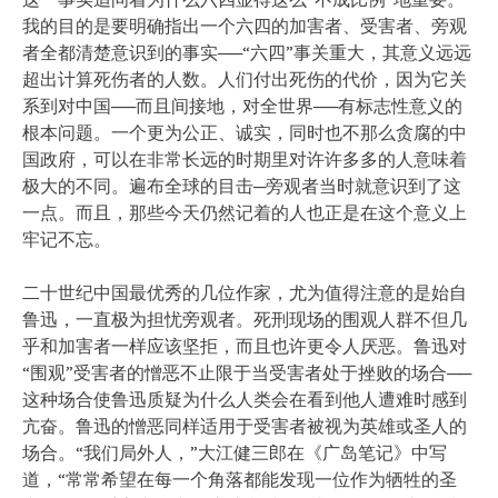
我的目的是要明确指出一个六四的加害者、受害者、旁观
者全都清楚意识到的事实──“六四”事关重大，其意义远远
超出计算死伤者的人数。人们付出死伤的代价，因为它关
系到对中国──而且间接地，对全世界──有标志性意义的
根本问题。一个更为公正、诚实，同时也不那么贪腐的中
国政府，可以在非常长远的时期里对许许多多的人意味着
极大的不同。遍布全球的目击─旁观者当时就意识到了这
一点。而且，那些今天仍然记着的人也正是在这个意义上
牢记不忘。
二十世纪中国最优秀的几位作家，尤为值得注意的是始自
鲁迅，一直极为担忧旁观者。死刑现场的围观人群不但几
乎和加害者一样应该坚拒，而且也许更令人厌恶。鲁迅对
“围观”受害者的憎恶不止限于当受害者处于挫败的场合──
这种场合使鲁迅质疑为什么人类会在看到他人遭难时感到
亢奋。鲁迅的憎恶同样适用于受害者被视为英雄或圣人的
场合。“我们局外人，”大江健三郎在《广岛笔记》中写
道，“常常希望在每一个角落都能发现一位作为牺牲的圣