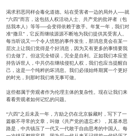
渴求邪恶同样会毒化道德。站在受害者一边的局外人──就
“六四”而言，这包括人权活动人士、共产党的批评者（包
括我本人）等等──会变得依赖于敌手。年复一年，我们对
准“撒旦”，它反而继续源源不断地为我们提供其受害人。
每当听说又一个令人愤怒的事件发生，那消息竟会在某一
层次上让我们觉得是个好消息，因为又有更多的事情要我
们去做了。但这完全错误，完全是自利。正如我们本应坚
持告诉世人，中共仍在继续侵犯人权，我们也应当提醒自
己，这是一个纯粹的坏消息。我们必须始终期冀一个更好
的时光，到那时我们将无事可做。
这些都属于旁观者作为伦理主体的复杂性。现在让我们来
看看旁观者如何记忆的问题。
“六四”之后未及一年，方励之仍在北京躲藏时，写下了一
篇极不寻常的文章，叫做《共产党的遗忘术》，其基本思
路是，中共镇压了一代又一代敢于自由思考的中国人。每
一次镇压都很容易，因为后一代从来不记得前一代经历了