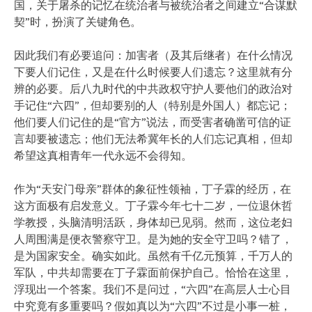
国，关于屠杀的记忆在统治者与被统治者之间建立“合谋默
契”时，扮演了关键角色。
因此我们有必要追问：加害者（及其后继者）在什么情况
下要人们记住，又是在什么时候要人们遗忘？这里就有分
辨的必要。后八九时代的中共政权守护人要他们的政治对
手记住“六四”，但却要别的人（特别是外国人）都忘记；
他们要人们记住的是“官方”说法，而受害者确凿可信的证
言却要被遗忘；他们无法希冀年长的人们忘记真相，但却
希望这真相青年一代永远不会得知。
作为“天安门母亲”群体的象征性领袖，丁子霖的经历，在
这方面极有启发意义。丁子霖今年七十二岁，一位退休哲
学教授，头脑清明活跃，身体却已见弱。然而，这位老妇
人周围满是便衣警察守卫。是为她的安全守卫吗？错了，
是为国家安全。确实如此。虽然有千亿元预算，千万人的
军队，中共却需要在丁子霖面前保护自己。恰恰在这里，
浮现出一个答案。我们不是问过，“六四”在高层人士心目
中究竟有多重要吗？假如真以为“六四”不过是小事一桩，