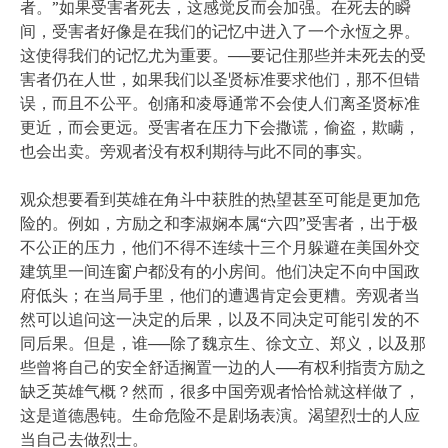
者。”如果受害者死去，这感觉反而会加强。在死去的瞬
间，受害者好像是在我们的记忆中进入了一个永恆之界。
这使得我们的记忆尤为重要。──要记住那些并未死去的受
害者仍在人世，如果我们以圣贤标准要求他们，那不但错
误，而且不公平。创痛和凌辱通常不会使人们离圣贤标准
更近，而会更远。受害者在压力下会撒谎，偷盗，欺瞒，
也会出卖。旁观者没有权利期待与此不同的事实。
观众想要看到英雄在角斗中获胜的热望甚至可能是更加危
险的。例如，方励之和李淑娴本属“六四”受害者，出于极
不公正的压力，他们不得不连续十三个月躲避在美国外交
建筑里一间连窗户都没有的小房间。他们决定不向中国政
府低头；在当局手里，他们的遭遇肯定会更糟。旁观者当
然可以追问这一决定的后果，以及不同决定可能引发的不
同后果。但是，谁──除了魏京生、徐文立、郑义，以及那
些曾将自己的安全舒适搁置一边的人──有权利指责方励之
缺乏英雄气概？然而，很多中国旁观者恰恰就这样做了，
这是道德愚钝。生命危险不是剧场表演。渴望烈士的人应
当自己去做烈士。