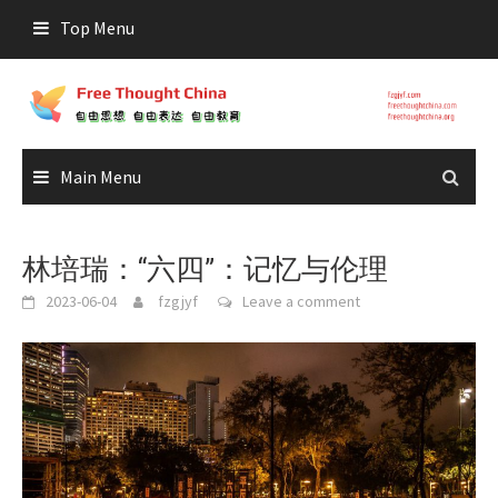
Skip
Top Menu
to
content
Main Menu
林培瑞：“六四”：记忆与伦理
2023-06-04
fzgjyf
Leave a comment