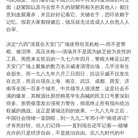
面（赵紫阳以及与去世不久的胡耀邦相关的其他人）都注
意到血腥屠杀，并且好好记着它。关键在于，恐吓依赖于
记忆。假若大家都很健忘，镇压就无法造成人人自危人人
自审。
决定“六四”清晨在天安门广场使用坦克机枪──而不是警
棍、催泪弹、高压水枪──清场并不是因为缺乏较为良性的
工具。周恩来去世后的一九七六年四月，警棍大棒足以把
天安门广场上聚集的数万名示威者清理出场，几乎没有生
命损失。而一九八九年六月三日四日，抗议示威不仅发生
在北京，而且出现在上海、南京、武汉、成都、西安、济
南等全国一百多个城市。中共领导人很清楚，这是社会不
满的爆发，其根源比那些精英学生高喊的民主口号要深刻
得多。形势亟需发出强有力警告，彻底终止所有指向统治
权威的挑战。这正是屠城达到的效果。一九八九年之后，
中国社会情绪一直阴暗，到一九九二年邓小平“南巡讲话”
才有所好转。但人们记得──一直到现在还牢记着──能够
允许的只是经济自由，不是政治自由。后八九时代的中