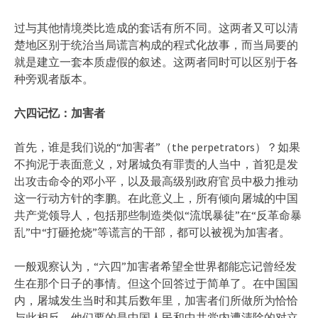
过与其他情境类比造成的套话有所不同。这两者又可以清
楚地区别于统治当局谎言构成的程式化故事，而当局要的
就是建立一套本质虚假的叙述。这两者同时可以区别于各
种旁观者版本。
六四记忆：加害者
首先，谁是我们说的“加害者”（the perpetrators）？如果
不拘泥于表面意义，对屠城负有罪责的人当中，首犯是发
出攻击命令的邓小平，以及最高级别政府官员中极力推动
这一行动方针的李鹏。在此意义上，所有倾向屠城的中国
共产党领导人，包括那些制造类似“流氓暴徒”在“反革命暴
乱”中“打砸抢烧”等谎言的干部，都可以被视为加害者。
一般观察认为，“六四”加害者希望全世界都能忘记曾经发
生在那个日子的事情。但这个回答过于简单了。在中国国
内，屠城发生当时和其后数年里，加害者们所做所为恰恰
与此相反。他们要的是中国人民和中共党内遭清除的对立