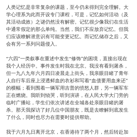
人类记忆是非常复杂的课题，至今仍未得到完全理解。大
学心理系为此而开设专门课程，可是，记忆如何活动（及
其活动成效）之谜仍然没有解密。记忆很少像我们在生活
中通常假定的那么单纯。当然，我们不应放弃记忆。但我
们应该瞭解潜意识有可能变更记忆。而记忆储存之后，又
会有另一系列问题侵入。
“六四”一类叙事在重述中发生“修饰”的困境，直接出现在
我个人经历中。事件发生时我在北京。我没有看到屠杀，
但一九八九年六月四日凌晨走上街头，我亲眼目睹了青年
人自行车后座上浸透鲜血的衣衫和写着“血债要用血来还”
的横幅；看到围着一辆军用吉普的愤怒人群，另一辆军车
正在燃烧。我听到恸哭，听到演讲，在人民大学大门旁的
临时广播站，学生们依次讲述在全城各处亲眼目睹的屠
杀。那天我探访了好几位中国朋友，既是去瞭解到底发生
了什么，同时也尽力在需要时提供帮助。
我于六月九日离开北京，在香港待了两个月，然后转赴加