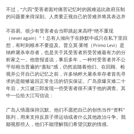
不过，“六四”受害者面对痛苦记忆时的困难远比政府压制
的问题要来得深刻。人类要正视自己的苦难并将其表达并
不容易。很少有受害者会当即跳起来高呼“绝不重现
（never again）”！总有人倾向于在静默中或只在私下里回
想，有时则根本不要提及。普立莫·莱维（Primo Levi）是
纳粹屠杀幸存者，也是关于其受害者所受苦难最有力的分
析家之一。他曾报道说，事后多年，一种对受害者并不公
平却相当普遍的“羞耻”感，仍然追随着他们。在回顾、检
视并公开自己的记忆之前，许多纳粹大屠杀幸存者首先寻
求的是能够返回正常生活的切实保证。广岛原爆灾难二十
年后，大江健三郎发现一些受害者很不满于他的调查。其
中一位给大江写信说：
广岛人情愿保持沉默。他们不愿把自己的创伤当作“资料”
陈列，用来支持反原子弹运动或者什么其他政治斗争。我
鄙视那些人，他们不能理解我们希望沉默的情感。