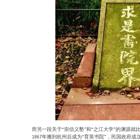
而另一段关于“崇信义塾”和“之江大学”的渊源就
1867年搬到杭州后成为“育英书院”，民国政府