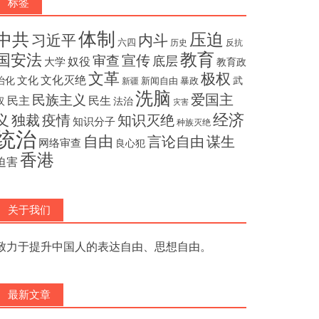
标签
体制
压迫
中共
内斗
习近平
六四
历史
反抗
教育
国安法
宣传
审查
底层
奴役
大学
教育政
文革
极权
文化灭绝
文化
治化
武
新闻自由
暴政
新疆
洗脑
民族主义
爱国主
民主
民生
汉
法治
灾害
经济
独裁
疫情
知识灭绝
义
知识分子
种族灭绝
统治
自由
言论自由
谋生
网络审查
良心犯
香港
迫害
关于我们
致力于提升中国人的表达自由、思想自由。
最新文章