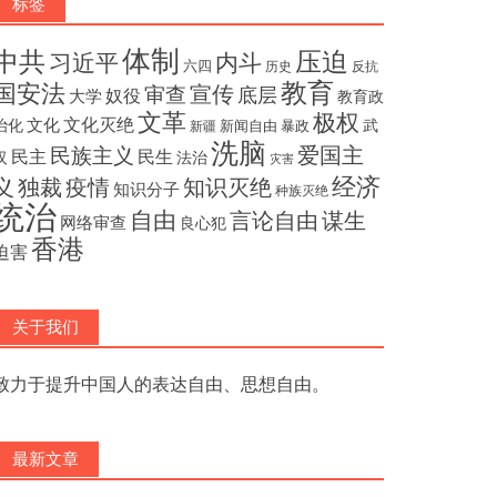
标签
体制
压迫
中共
内斗
习近平
六四
历史
反抗
教育
国安法
宣传
审查
底层
奴役
大学
教育政
文革
极权
文化灭绝
文化
治化
武
新闻自由
暴政
新疆
洗脑
民族主义
爱国主
民主
民生
汉
法治
灾害
经济
独裁
疫情
知识灭绝
义
知识分子
种族灭绝
统治
自由
言论自由
谋生
网络审查
良心犯
香港
迫害
关于我们
致力于提升中国人的表达自由、思想自由。
最新文章