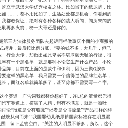
眼当下，放眼华夏，把这里子子孙孙的基本食品安全、产
，屹立于武汉大学优秀校友之林。比如当下的纸尿裤，比
比如……，都不用比如了，生活处处都是机会，你看到的
，我都敢保证，绝对有各种各样的骇人听闻、闻所未闻的
克刷再多火箭，榜一大哥还是你的。
雇佣第三方法律服务团队去起诉同样做重庆小面的小商贩的
式起诉，最后按比例分账。”要的钱不多，大几千，但已
业，行业大佬，却做出如此卑劣不堪厚颜无耻的行径，很
里早有一个黑名单，就是那种不论它生产什么产品，不论
种品牌，目前在上面的是蒙牛和伊利，因为三聚Q胺事
需要这样的黑名单，我只需要一个信得过的品牌红名单，
越长，而红名单就简单多了，甚至你都不需要写一个字。
这个赛道，广告词我都替你想好了，连L总的流量都兜得
和汽车赛道上，挤满了人精，稍有不满意，就是一顿吐
讨论“报道是否有瑕疵”“记者是否博流量”“产品抽样的样
甲酰胺从何而来”“我国婴幼儿纸尿裤国家标准存在明显漏
范围，留下监管空白。”关注的人明显不够多，所以，这个