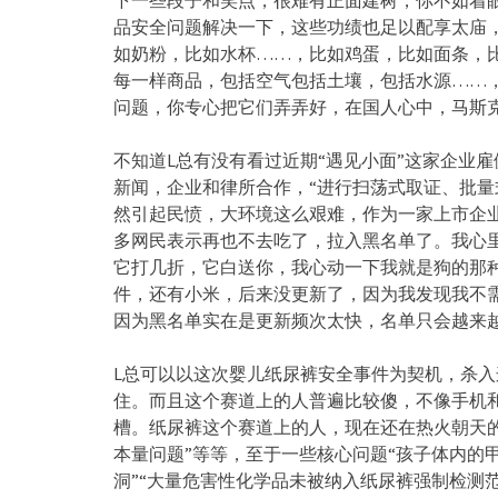
下一些段子和笑点，很难有正面建树，你不如着
品安全问题解决一下，这些功绩也足以配享太庙
如奶粉，比如水杯……，比如鸡蛋，比如面条，
每一样商品，包括空气包括土壤，包括水源……
问题，你专心把它们弄弄好，在国人心中，马斯
不知道L总有没有看过近期“遇见小面”这家企业
新闻，企业和律所合作，“进行扫荡式取证、批量
然引起民愤，大环境这么艰难，作为一家上市企
多网民表示再也不去吃了，拉入黑名单了。我心
它打几折，它白送你，我心动一下我就是狗的那
件，还有小米，后来没更新了，因为我发现我不
因为黑名单实在是更新频次太快，名单只会越来
L总可以以这次婴儿纸尿裤安全事件为契机，杀入
住。而且这个赛道上的人普遍比较傻，不像手机
槽。纸尿裤这个赛道上的人，现在还在热火朝天的
本量问题”等等，至于一些核心问题“孩子体内的
洞”“大量危害性化学品未被纳入纸尿裤强制检测