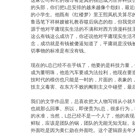
这家公司和它的领导者是真的很想成为世界科技
的头部，你们把L总安排的越来越像个怨妇，最
的小学生。他既有《红楼梦》里王熙凤机关算尽
鲁迅笔下祥林嫂被礼教吞噬后病态的怨，但我觉
源于他对平庸现实生活的不满和对西方浪漫科技
这么有钱这么成功了，你还说他对平庸现实生活
念，成功就是有钱被傻逼知道了，平庸就是没钱
切事物的标准是有没有钱。
现在的L总已经不在乎钱了，他要的是科技力量
成为董明珠，他造汽车要成为法拉利，他现在要
技时代的模仿也只能是一时的，片面的，表象的
技主义毒害、在东方不败的阉割主义中碰壁，最
我们的文学作品里，总喜欢把大人物写得从小就
也就那么回事。所以，即便贵为L总，很多行为，
的水准，当然，L总已经不是一个人了，他的表
鲜耻，应该是团队的锅，团队的无能无知无耻。
外面吃是因为黄仁勋在外面吃。这个逻辑跟去年大家