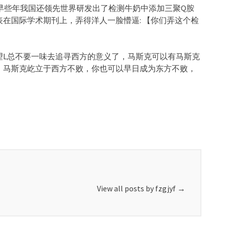
早些年我国还领先世界研发出了检测牛奶中添加三聚Q胺
在国际学术期刊上，弄得洋人一脸懵逼: 【你们弄这个检
望L总不要一味去追寻西方的意义了，马斯克可以有马斯克
，马斯克屹立于西方不败，你也可以早日成为东方不败，
View all posts by fzgjyf
→