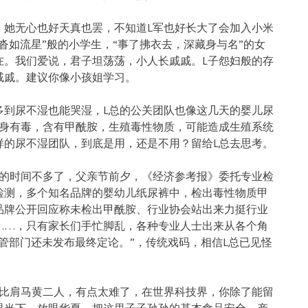
，她无心也好天真也罢，不知道L军也好长大了会加入小米
沓如流星”般的小学生，“事了拂衣去，深藏身与名”的女
在。我们爱说，君子坦荡荡，小人长戚戚。L子怨妇般的存
戚戚。建议你像小孩姐学习。
多到尿不湿也能哭湿，L总的公关团队也像这几天的婴儿尿
本身有毒，含有甲酰胺，生殖毒性物质，可能造成生殖系统
样的尿不湿团队，到底是用，还是不用？留给L总去思考。
考的时间不多了，父亲节前夕，《经济参考报》委托专业检
检测，多个知名品牌的婴幼儿纸尿裤中，检出毒性物质甲
品牌公开回应称未检出甲酰胺、行业协会站出来力挺行业
……，只有家长们手忙脚乱，各种专业人士出来从各个角
管部门还未发布最终定论。”，传统戏码，相信L总已见怪
想比肩马黄二人，有点太难了，在世界科技界，你除了能留