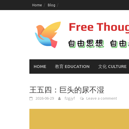
Skip
Home
Blog
to
content
HOME
教育 EDUCATION
文化 CULTURE
王五四：巨头的尿不湿
2026-06-29
fzgjyf
Leave a comment