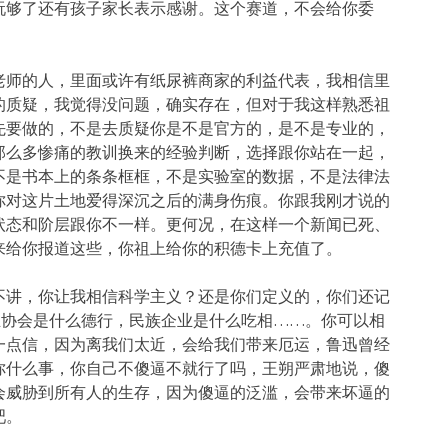
玩够了还有孩子家长表示感谢。这个赛道，不会给你委
老师的人，里面或许有纸尿裤商家的利益代表，我相信里
的质疑，我觉得没问题，确实存在，但对于我这样熟悉祖
先要做的，不是去质疑你是不是官方的，是不是专业的，
那么多惨痛的教训换来的经验判断，选择跟你站在一起，
不是书本上的条条框框，不是实验室的数据，不是法律法
你对这片土地爱得深沉之后的满身伤痕。你跟我刚才说的
状态和阶层跟你不一样。更何况，在这样一个新闻已死、
来给你报道这些，你祖上给你的积德卡上充值了。
不讲，你让我相信科学主义？还是你们定义的，你们还记
业协会是什么德行，民族企业是什么吃相……。你可以相
一点信，因为离我们太近，会给我们带来厄运，鲁迅曾经
你什么事，你自己不傻逼不就行了吗，王朔严肃地说，傻
会威胁到所有人的生存，因为傻逼的泛滥，会带来坏逼的
吧。