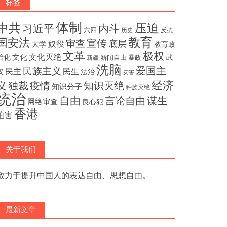
标签
体制
压迫
中共
内斗
习近平
六四
历史
反抗
教育
国安法
宣传
审查
底层
奴役
大学
教育政
文革
极权
文化灭绝
文化
治化
武
新闻自由
暴政
新疆
洗脑
民族主义
爱国主
民主
民生
汉
法治
灾害
经济
独裁
疫情
知识灭绝
义
知识分子
种族灭绝
统治
自由
言论自由
谋生
网络审查
良心犯
香港
迫害
关于我们
致力于提升中国人的表达自由、思想自由。
最新文章