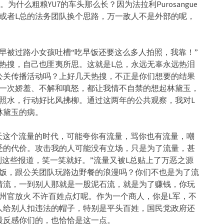
为什么粗粮YU7的车头那么长？因为法拉利Purosangue
或者L总的法务团队换个思路，万一敌人不是外部的呢，
早被过路小女孩吐槽“吃早饭还要这么多人拍照，我靠！”
热搜，自己也匪夷所思。这就是L总，永远无辜永远热泪
公关传播活动吗？上好几天热搜，不正是你们想要的结果
每一次娇羞、不解和嗔怒，都让我情不自禁的想起林黛玉，
照水，行动好比风拂柳。通过这两年的公共观察，我对L
林黛玉的病。
天这个流量的时代，可能夸你有流量，骂你也有流量，嘲
受的代价。攻击我的人可能没有立场，只是为了流量，甚
到这些报道，笑一笑就好。”流量又被L总贴上了万恶之源
早饭，跟公关团队玩路边野餐的浪漫吗？你们不也是为了流
清流，一到别人那就是一股泥石流，就是为了赚钱，你玩
州官放火 不许百姓点灯呢。作为一个商人，你是L军，不
人给别人扣违法的帽子，特别是平头百姓，国民党政府还
最反感你们的，也恰恰是这一点。