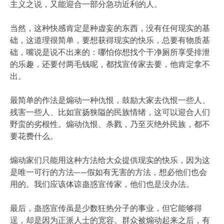
主义之说，又能迎合一部分急功近利的人。
当然，这种快感肯定是种虚妄的东西，没有任何现实的基
础，这道理很简单，要想获得现实的快乐，总要有物质基
础，嘴说是说不出来的：哪怕你想找个干净厕所享受排泄
的乐趣，还要付两毛钱呢，都找宣传家去要，他肯定拿不
出。
最简单的作法是煽动一种仇恨，鼓励大家去仇恨一些人、
残害一些人、比如宣扬狭隘的民族情绪，这可以迎合人们
野蛮的劣根性。煽动仇恨、杀戮，乃至灭绝外民族，都不
要花费什么。
煽动家们只能用这种方法给大众提供现实的快乐，因为这
是唯一可行的方法——假如有无害的方法，想必他们也会
用的。我们应该体谅蛊惑宣传家，他们也是没办法。
最后，蛊惑宣传虽是少数狂热分子的事业，但它能够得
逞，却是因为正派人士的宽容。群众被煽动起来之后，有