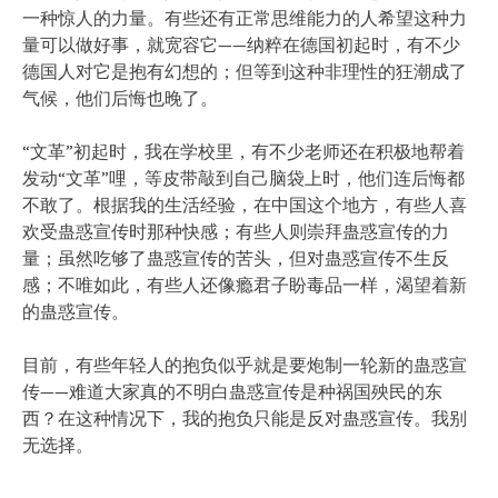
一种惊人的力量。有些还有正常思维能力的人希望这种力
量可以做好事，就宽容它——纳粹在德国初起时，有不少
德国人对它是抱有幻想的；但等到这种非理性的狂潮成了
气候，他们后悔也晚了。
“文革”初起时，我在学校里，有不少老师还在积极地帮着
发动“文革”哩，等皮带敲到自己脑袋上时，他们连后悔都
不敢了。根据我的生活经验，在中国这个地方，有些人喜
欢受蛊惑宣传时那种快感；有些人则崇拜蛊惑宣传的力
量；虽然吃够了蛊惑宣传的苦头，但对蛊惑宣传不生反
感；不唯如此，有些人还像瘾君子盼毒品一样，渴望着新
的蛊惑宣传。
目前，有些年轻人的抱负似乎就是要炮制一轮新的蛊惑宣
传——难道大家真的不明白蛊惑宣传是种祸国殃民的东
西？在这种情况下，我的抱负只能是反对蛊惑宣传。我别
无选择。