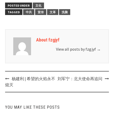
POSTED UNDER
文化
TAGGED
中共
宣传
文革
洗脑
About fzgjyf
View all posts by fzgjyf
→
Post
杨建利 | 希望的火焰永不
刘军宁：北大使命再追问
navigation
熄灭
YOU MAY LIKE THESE POSTS