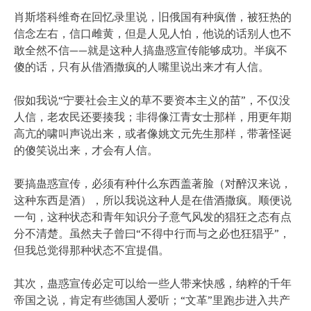
肖斯塔科维奇在回忆录里说，旧俄国有种疯僧，被狂热的
信念左右，信口雌黄，但是人见人怕，他说的话别人也不
敢全然不信——就是这种人搞蛊惑宣传能够成功。半疯不
傻的话，只有从借酒撒疯的人嘴里说出来才有人信。
假如我说“宁要社会主义的草不要资本主义的苗”，不仅没
人信，老农民还要揍我；非得像江青女士那样，用更年期
高亢的啸叫声说出来，或者像姚文元先生那样，带著怪诞
的傻笑说出来，才会有人信。
要搞蛊惑宣传，必须有种什么东西盖著脸（对醉汉来说，
这种东西是酒），所以我说这种人是在借酒撒疯。顺便说
一句，这种状态和青年知识分子意气风发的猖狂之态有点
分不清楚。虽然夫子曾曰“不得中行而与之必也狂猖乎”，
但我总觉得那种状态不宜提倡。
其次，蛊惑宣传必定可以给一些人带来快感，纳粹的千年
帝国之说，肯定有些德国人爱听；“文革”里跑步进入共产