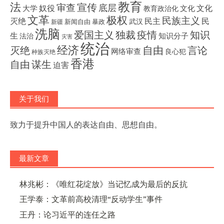
教育
法
宣传
审查
底层
奴役
文化
大学
文化
教育政治化
文革
极权
民族主义
灭绝
民主
民
武汉
新闻自由
暴政
新疆
洗脑
独裁
疫情
知识
爱国主义
生
知识分子
法治
灾害
统治
经济
灭绝
自由
言论
网络审查
良心犯
种族灭绝
香港
自由
谋生
迫害
关于我们
致力于提升中国人的表达自由、思想自由。
最新文章
林兆彬：《唯红花绽放》当记忆成为最后的反抗
王学泰：文革前高校清理“反动学生”事件
王丹：论习近平的连任之路