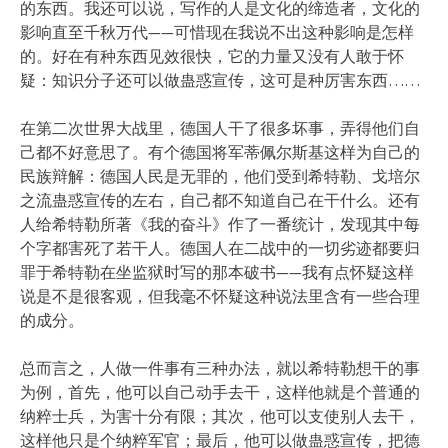
的东西。我还可以说，写作的人是文化的缔造者，文化的
影响直至千秋万代——可惜现在我说不出这种影响是怎样
的。好在有种东西见效很快，它的力量又没有人敢于怀
疑：知识分子还可以做蛊惑宣传，这可是种厉害东西……
在第二次世界大战里，德国人干了很多坏事，弄得他们自
己都不好意思了。有个德国将军蒂佩尔斯基这样为自己的
民族辩解：德国人民是无罪的，他们受到希特勒、戈培尔
之流蛊惑宣传的左右，自己都不知道自己在干什么。还有
人给希特勒所著《我的奋斗》作了一番统计，发现其中每
个字都害死了若干人。德国人在二战中的一切劣迹都要归
罪于希特勒在坐监狱时写的那本破书——我有点怀疑这样
说是不是很客观，但我毫不怀疑这种说法里含有一些合理
的成分。
总而言之，人做一件事有三种办法，就以希特勒想干的事
为例，首先，他可以自己动手去干，这样他就是个普通的
纳粹士兵，为害十分有限；其次，他可以支使别人去干，
这样他只是个纳粹军官；最后，他可以做蛊惑宣传，把德