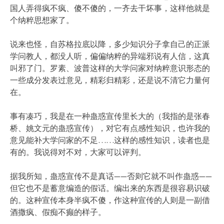
国人弄得疯不疯、傻不傻的，一齐去干坏事，这样他就是
个纳粹思想家了。
说来也怪，自苏格拉底以降，多少知识分子拿自己的正派
学问教人，都没人听，偏偏纳粹的异端邪说有人信，这真
叫邪了门。罗素、波普这样的大学问家对纳粹意识形态的
一些成分发表过意见，精彩归精彩，还是说不清它力量何
在。
事有凑巧，我是在一种蛊惑宣传里长大的（我指的是张春
桥、姚文元的蛊惑宣传），对它有点感性知识，也许我的
意见能补大学问家的不足……这样的感性知识，读者也是
有的。我说得对不对，大家可以评判。
据我所知，蛊惑宣传不是真话——否则它就不叫作蛊惑——
但它也不是蓄意编造的假话。编出来的东西是很容易识破
的。这种宣传本身半疯不傻，作这种宣传的人则是一副借
酒撒疯、假痴不癫的样子。