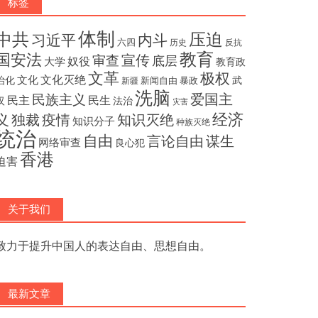
标签
体制
压迫
中共
内斗
习近平
六四
历史
反抗
教育
国安法
宣传
审查
底层
奴役
大学
教育政
文革
极权
文化灭绝
文化
治化
武
新闻自由
暴政
新疆
洗脑
民族主义
爱国主
民主
民生
汉
法治
灾害
经济
独裁
疫情
知识灭绝
义
知识分子
种族灭绝
统治
自由
言论自由
谋生
网络审查
良心犯
香港
迫害
关于我们
致力于提升中国人的表达自由、思想自由。
最新文章