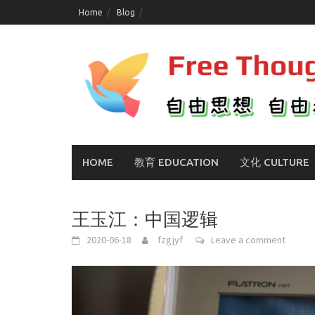
Skip
Home
Blog
to
content
HOME
教育 EDUCATION
文化 CULTURE
王玉江：中国逻辑
2020-06-18
fzgjyf
Leave a comment