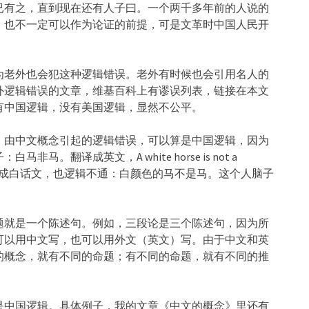
已有之，直到现在还有人子曰。一个两千多年前的人说的
，也不一定可以作为论证的前提，可是文革时中国人民开
为老外也会犯这种逻辑错误。老外有时候也会引用名人的
外逻辑错误的文章，维基百科上有谬误列表，链接在本文
有中国逻辑，没有美国逻辑，显然不公平。
。由中文概念引起的逻辑错误，可以算是中国逻辑，因为
翻译成英文，A white horse is not a
翻译成白话文，也逻辑不通：白颜色的马不是马。这个人脑子
题就是一个陈述句。例如，三段论是三个陈述句，因为所
可以用中文写，也可以用外文（英文）写。由于中文和英
的概念，就有不同的命题；有不同的命题，就有不同的推
是中国逻辑。具体例子，我的文章《中文的概念》里还有