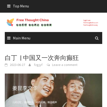
Skip
Top Menu
to
content
Main Menu
白丁 | 中国又一次奔向癫狂
2023-06-27
fzgjyf
Leave a comment