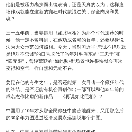
他们是被压力裹挟而出镜表演，还是天真的以为，这样逢
场作戏就能在这新的癫狂时代蒙混过关，保全肉身和灵
魂？
三十五年前，当姜昆用《如此照相》为那个时代送葬的时
候，他一定不曾料到，在他功成名就的暮年，还要现身说
法为大众示范如何照相。今天，当对习近平“忠诚不绝对就
是绝对不忠诚”的口号取代了当年对毛泽东的“三忠于”和
“四无限”，曾经荒诞的“如此照相”场景也许很快就会再次
变得和空气一样自然和无处不在。
姜昆在他的有生之年，是否还能第二次目睹一个癫狂年代
的终结、是否还能有机会再创作出一部可以和他35年前的
成名杰作比肩的新作品——《再说如此照相》？
中国用了10年才从那全民癫狂中痛苦地醒来，又用那之后
的30多年力图通过经济发展永远摆脱那个梦魇。
现在，中国又要被重新带回到那个癫狂年代。