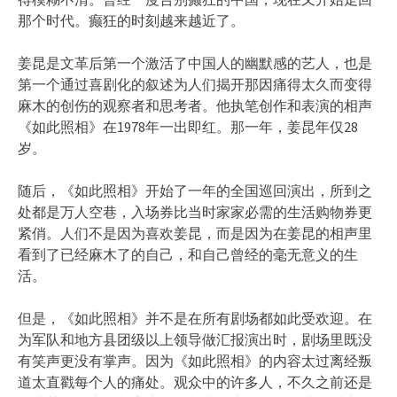
那个时代。癫狂的时刻越来越近了。
姜昆是文革后第一个激活了中国人的幽默感的艺人，也是
第一个通过喜剧化的叙述为人们揭开那因痛得太久而变得
麻木的创伤的观察者和思考者。他执笔创作和表演的相声
《如此照相》在1978年一出即红。那一年，姜昆年仅28
岁。
随后，《如此照相》开始了一年的全国巡回演出，所到之
处都是万人空巷，入场券比当时家家必需的生活购物券更
紧俏。人们不是因为喜欢姜昆，而是因为在姜昆的相声里
看到了已经麻木了的自己，和自己曾经的毫无意义的生
活。
但是，《如此照相》并不是在所有剧场都如此受欢迎。在
为军队和地方县团级以上领导做汇报演出时，剧场里既没
有笑声更没有掌声。因为《如此照相》的内容太过离经叛
道太直戳每个人的痛处。观众中的许多人，不久之前还是