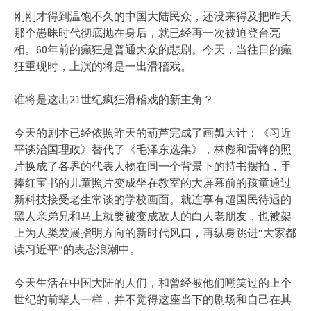
刚刚才得到温饱不久的中国大陆民众，还没来得及把昨天
那个愚昧时代彻底抛在身后，就已经再一次被迫登台亮
相。60年前的癫狂是普通大众的悲剧。今天，当往日的癫
狂重现时，上演的将是一出滑稽戏。
谁将是这出21世纪疯狂滑稽戏的新主角？
今天的剧本已经依照昨天的葫芦完成了画瓢大计：《习近
平谈治国理政》替代了《毛泽东选集》，林彪和雷锋的照
片换成了各界的代表人物在同一个背景下的持书摆拍，手
捧红宝书的儿童照片变成坐在教室的大屏幕前的孩童通过
新科技接受老生常谈的学校画面。就连享有超国民待遇的
黑人亲弟兄和马上就要被变成敌人的白人老朋友，也被架
上为人类发展指明方向的新时代风口，再纵身跳进“大家都
读习近平”的表态浪潮中。
今天生活在中国大陆的人们，和曾经被他们嘲笑过的上个
世纪的前辈人一样，并不觉得这座当下的剧场和自己在其