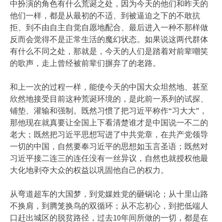
中扮演的角色有什么荒诞之处，因为今天的他们和昨天的
他们一样，都是从最初的不适、到被逼迫之下的不敢抗
拒、到不由自主自觉自愿地配合、最后进入一种不那样做
反而会觉得不是正常生活的魔幻状态。如果说这两代群体
有什么不同之处，那就是，今天的人们是踏着对前辈嘲笑
的歌声，走上曾经被前辈们摒弃了的老路。
和上一次的过程一样，能使今天的中国大众坦然地、甚至
欣然地接受目前这种荒诞环境的，是此前一系列的试探、
铺垫、灌输和强制。既然习惯了把习近平称作“习大大”，
那他现在就真要让全国上下看清楚谁才是中国说一不二的
老大；既然把习近平思想写进了中共党章，在共产党领导
一切的中国，自然要奉习近平的思想如玉言圣语；既然对
习近平接二连三的连任没有一丝异议，自然也就授权他最
大化地剥夺大众的权益以巩固他自己的权力。
从弯道超车的大国梦，到党媒姓党的砸锅论；从十里山路
不换肩，到腾笼换鸟的双循环；从不忘初心，到把低端人
口赶出城区的脱贫路径，过去10年间所做的一切，都是在