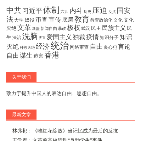
体制
压迫
中共
国安
内斗
习近平
六四
历史
反抗
教育
法
宣传
审查
底层
奴役
文化
大学
文化
教育政治化
文革
极权
民族主义
灭绝
民主
民
武汉
新闻自由
暴政
新疆
洗脑
独裁
疫情
知识
爱国主义
生
知识分子
法治
灾害
统治
经济
灭绝
自由
言论
网络审查
良心犯
种族灭绝
香港
自由
谋生
迫害
关于我们
致力于提升中国人的表达自由、思想自由。
最新文章
林兆彬：《唯红花绽放》当记忆成为最后的反抗
王学泰：文革前高校清理“反动学生”事件