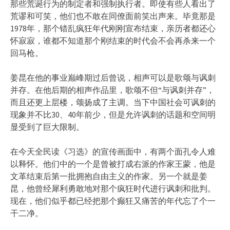
那些荒诞行为的制定者和强制执行者。即使有些人看出了
荒谬和可笑，他们也不敢在同僚面前笑出声来。毕竟那是
1978年，那个错乱疯狂年代刚刚宣布结束，亲历者都还心
怀寂寂，谁都不知道那个刚结束的时代会不会再杀来一个
回马枪。
姜昆在他的事业巅峰期过后曾说，相声可以是歌颂与讽刺
并存。在他后期的相声作品里，歌颂不但“与讽刺并存”，
而且还更上层楼，颂扬成了主调。当下中国社会可讽刺的
现象并不比30、40年前少，但是允许讽刺的话题和空间明
显受到了巨大限制。
在今天全民读《习选》的宣传画面中，有两个面孔令人难
以释怀。他们中的一个是曾被打成右派的作家王蒙，他是
文革结束后第一批拥抱自由主义的作家。另一个就是姜
昆，他曾经犀利勇敢地对那个疯狂时代进行讽刺和批判。
现在，他们似乎都已经把那个癫狂又痛苦的年代忘了个一
干二净。