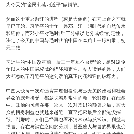
为今天的“全民都读习近平”做铺垫。
然而这个重返癫狂的进程（或是大倒退）在习上台之前就
早已开始。习近平的十年，是邓、江、胡时代的自然传承
和延伸，而邓小平对毛时代“三分错误七分成绩”的定性，
决定了今天的中国与毛时代的中国在本质上一脉相承，别
无二致。
习近平的“中国改革前、后三十年互不否定”论，是对1949
年以来的中国最权威的描述和定性。令人遗憾的是，人们
大都忽略了习近平的这句话的真正内涵和它的破坏力。
中国大众每一次对违背常理但看似与己无关的政治和社会
异象的默然接受，都意味着对常识的新一轮颠覆正在酝酿
中。政治的风暴在那一次又一次对常识的颠覆之后，离大
众的切身利益也就越来越近，直至把它最后全部淹没摧
毁。到那时，人们已经再也看不清常识与反常识、利益与
损害、存在与消亡之间的分别，甚至连人与兽的界限也变
得模糊不清。曾经一度告别癫狂的中国，现在又开始走回