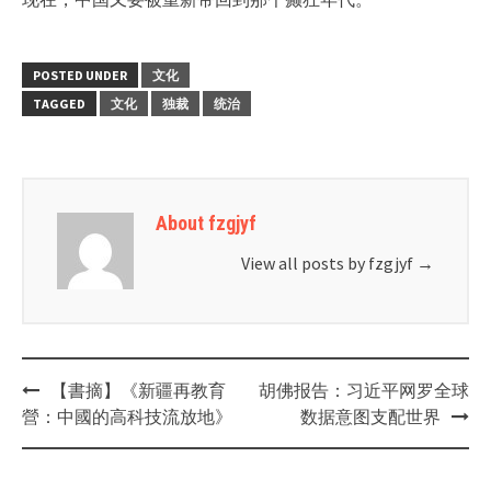
POSTED UNDER
文化
TAGGED
文化
独裁
统治
About fzgjyf
View all posts by fzgjyf
→
Post
【書摘】《新疆再教育
胡佛报告：习近平网罗全球
navigation
營：中國的高科技流放地》
数据意图支配世界