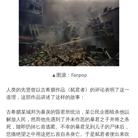
▲图源：Fanpop
人类的先贤曾以古希腊作品《弑君者》的评论表明了这一
道理，这部作品讲述了这样的故事：
古希腊某城邦为暴戾的昏君所统治，某公民企图暗杀他以
解放人民，然而他先遇到了并未作恶的暴君之子并将之杀
死，随即扔掉匕首逃匿。不幸的暴君见到儿子的尸体后，
悲痛绝望之中用这把匕首自杀身亡。于是弑君者便出来吹