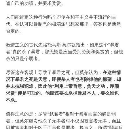
嘘自己的功绩，并要求奖赏。
人们能肯定这种行为吗？即使在和平主义并不流行的古
代、在认可以暴制恶的极端派思想家那里，答案也是断然
否定的。
激进主义的古代先驱托马斯·莫尔就指出：如果这个“弑君
者”真的杀了暴君，那无疑是应当受到赞美和奖赏的；但他
杀的只是个弱者。
尽管这在客观上导致了暴君之死，但莫尔认为：
在这种情
况下暴君之死是天意，即便杀人者也有除掉他的愿望，却
并未抗强犯难，因此他“利用上帝旨意，贪天之功，厚颜
求赏”便是可耻的。他应该要么杀掉暴君本人，要么谁也
不杀。
值得注意的是：尽管“弑君者”相对于暴君而言的确是弱
者，但莫尔谴责他杀了无辜者时不仅因被害者无辜，而且
因被害者相对于凶手而言也是弱者。换言之，所谓“弱者反