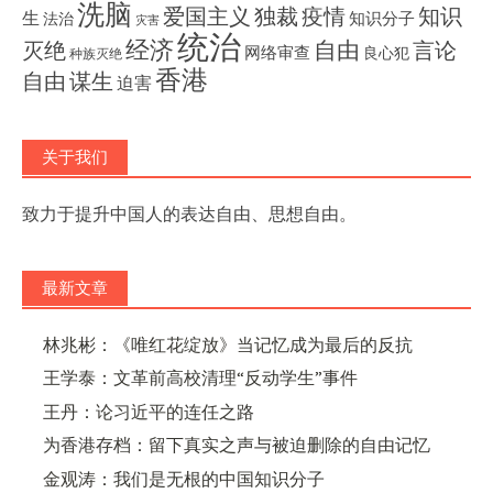
洗脑
独裁
疫情
知识
爱国主义
生
知识分子
法治
灾害
统治
经济
灭绝
自由
言论
网络审查
良心犯
种族灭绝
香港
自由
谋生
迫害
关于我们
致力于提升中国人的表达自由、思想自由。
最新文章
林兆彬：《唯红花绽放》当记忆成为最后的反抗
王学泰：文革前高校清理“反动学生”事件
王丹：论习近平的连任之路
为香港存档：留下真实之声与被迫删除的自由记忆
金观涛：我们是无根的中国知识分子