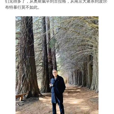
们见得多了，从奥斯威辛到古拉格，从南京大屠杀到波尔·
布特暴行莫不如此。