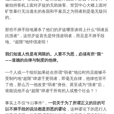
被劫持客机上面对歹徒的无助旅客、世贸中心大楼上面对
旷世暴行无法逃生的各国和平雇员之为弱者则是毫无疑问
的。
那些不择手段地屠杀了他们的歹徒哪里谈得上什么“弱者反
抗强者”，这些歹徒首先是恃强凌弱者，而且是不择手段
地、“超限”地恃强凌弱！
我们知道人性是有局限的。
人要不为恶，必须有所“限”
——道德的自律与制度的他律。
一个人或一个组织如果处在所谓“弱者”地位时尚且能够不
受制约地“超限”肆虐于更弱者，即毫无自律，他律也管不
了他，那么万一他改变“弱者”身份、甚至成为“强者”后，
谁能说他不会“超限”肆虐于所有的人或整个社会？！
事实上不仅“9·11事件”，
一切关于为了所谓正义的目的可
以不择手段的说法都是邪恶的谬论
，这种谬论下的恶行人