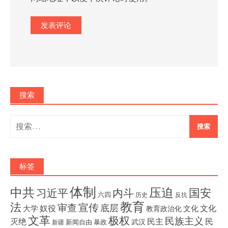
搜索
搜
索：
标签
体制
压迫
中共
国安
内斗
习近平
六四
历史
反抗
教育
法
宣传
审查
底层
奴役
文化
大学
文化
教育政治化
文革
极权
民族主义
灭绝
民主
民
武汉
新闻自由
暴政
新疆