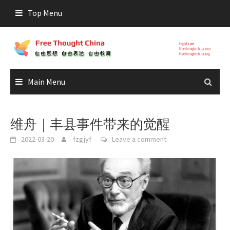
Skip
Top Menu
to
content
Main Menu
维舟｜丰县事件带来的觉醒
2022-03-20
fzgjyf
Leave a comment