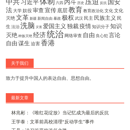
体制
压迫
中共
国安
内斗
习近平
六四
历史
反抗
教育
法
宣传
审查
底层
奴役
文化
大学
文化
教育政治化
文革
极权
民族主义
灭绝
民主
民
武汉
新闻自由
暴政
新疆
洗脑
独裁
疫情
知识
爱国主义
生
知识分子
法治
灾害
统治
经济
灭绝
自由
言论
网络审查
良心犯
种族灭绝
香港
自由
谋生
迫害
关于我们
致力于提升中国人的表达自由、思想自由。
最新文章
林兆彬：《唯红花绽放》当记忆成为最后的反抗
王学泰：文革前高校清理“反动学生”事件