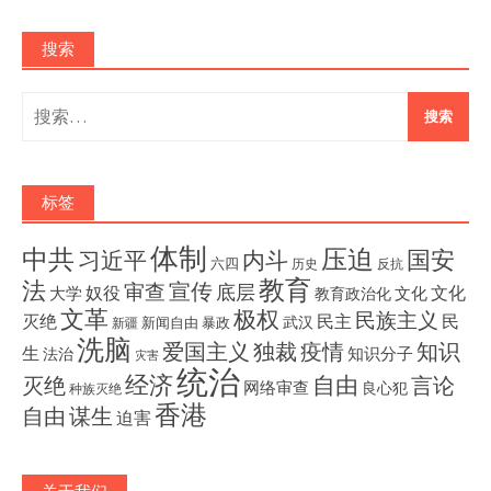
搜索
搜
索：
标签
体制
压迫
中共
国安
内斗
习近平
六四
历史
反抗
教育
法
宣传
审查
底层
奴役
文化
大学
文化
教育政治化
文革
极权
民族主义
灭绝
民主
民
武汉
新闻自由
暴政
新疆
洗脑
独裁
疫情
知识
爱国主义
生
知识分子
法治
灾害
统治
经济
灭绝
自由
言论
网络审查
良心犯
种族灭绝
香港
自由
谋生
迫害