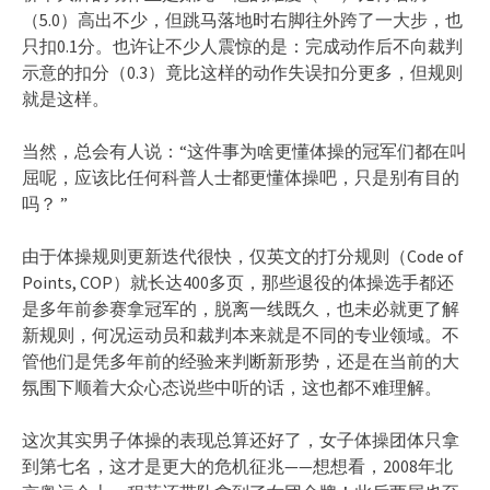
（5.0）高出不少，但跳马落地时右脚往外跨了一大步，也
只扣0.1分。也许让不少人震惊的是：完成动作后不向裁判
示意的扣分（0.3）竟比这样的动作失误扣分更多，但规则
就是这样。
当然，总会有人说：“这件事为啥更懂体操的冠军们都在叫
屈呢，应该比任何科普人士都更懂体操吧，只是别有目的
吗？ ”
由于体操规则更新迭代很快，仅英文的打分规则（Code of
Points, COP）就长达400多页，那些退役的体操选手都还
是多年前参赛拿冠军的，脱离一线既久，也未必就更了解
新规则，何况运动员和裁判本来就是不同的专业领域。不
管他们是凭多年前的经验来判断新形势，还是在当前的大
氛围下顺着大众心态说些中听的话，这也都不难理解。
这次其实男子体操的表现总算还好了，女子体操团体只拿
到第七名，这才是更大的危机征兆——想想看，2008年北