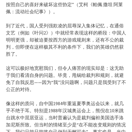
按照自己的喜好来破坏这些协定”（艾柯《帕佩 撒坦 阿莱
佩：流动社会纪事》）。
到了近代，国人受列强欺凌的屈辱深入集体记忆，在通俗
文艺（例如《叶问2》）中就经常表现这样的桥段：中国人
明明更强，却被迫要按西方的游戏规则来，还有不公的裁
判，但即便在这样极其不利的条件下，我们的英雄仍然获
胜了。
这可以极好地宽慰我们，但令人痛苦的现实却是：这无助
于我们看清自身的问题。毕竟，甩锅给裁判和规则，就避
免了自我反思——因为“我”没问题啊，问题只是我受到了不
公正的对待。
像这样的质问，自中国1984年重返夏季奥运会以来，就几
乎不绝于耳。特别是1988年汉城奥运会上，熊倪在10米跳
台跳水中屈居亚运，当时普遍认为是裁判偏袒美国选手洛
加尼斯所致。但当时的情绪至少是“在不能改变规则的情况
下，我们只能只能将自己做到无懈可击”，事实也是，当中