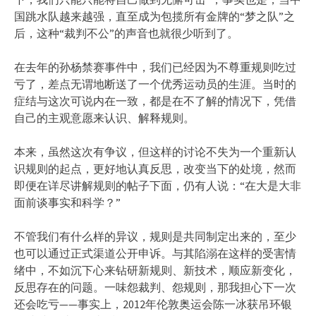
国跳水队越来越强，直至成为包揽所有金牌的“梦之队”之
后，这种“裁判不公”的声音也就很少听到了。
在去年的孙杨禁赛事件中，我们已经因为不尊重规则吃过
亏了，差点无谓地断送了一个优秀运动员的生涯。当时的
症结与这次可说内在一致，都是在不了解的情况下，凭借
自己的主观意愿来认识、解释规则。
本来，虽然这次有争议，但这样的讨论不失为一个重新认
识规则的起点，更好地认真反思，改变当下的处境，然而
即便在详尽讲解规则的帖子下面，仍有人说：“在大是大非
面前谈事实和科学？”
不管我们有什么样的异议，规则是共同制定出来的，至少
也可以通过正式渠道公开申诉。与其陷溺在这样的受害情
绪中，不如沉下心来钻研新规则、新技术，顺应新变化，
反思存在的问题。一味怨裁判、怨规则，那我担心下一次
还会吃亏——事实上，2012年伦敦奥运会陈一冰获吊环银