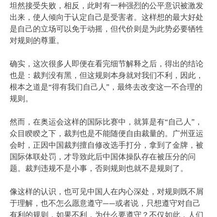
坦然接受失败，相反，此时有一种强烈的公平意识被激发
出来，使人倾向于认定自己是受害者。这样想的最大好处
是自己的立场可以免于动摇，但代价则是为此势必要牺牲
对规则的尊重。
确实，这次很多人即便在看完细节解释之后，得出的结论
也是：裁判没有黑，但这规则本身就对我们不利，因此，
根本之道是“得有我们自己人”，最终去改变这一不合理的
规则。
然而，在奥运会这样的国际比赛中，就算是有“自己人”，
众目睽睽之下，裁判也是不能随便自由裁量的。广州亚运
会时，正因中国裁判擅自修改选手打分，拿到了金牌，被
国际体联处罚，才导致此后中国体操队存在被压分的问
题。裁判违规不是小事，否则规则也就不是规则了。
像这样的认识，也可见中国人在内心深处，对规则既不屑
于理解，也不怎么愿意遵守——或者说，只想遵守对自己
有利的规则，如果不利，为什么要遵守？不仅如此，人们