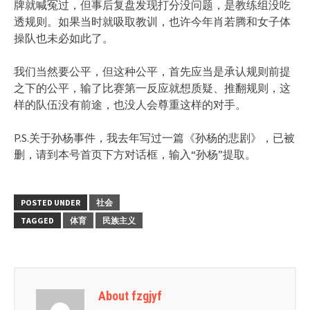
牌就喊冤过，但事后复盘发现打分没问题，是教练组没吃
透规则。如果当时就吸取教训，也许今年肖若腾和女子体
操队也未必如此了。
我们当然要公平，但这种公平，首先应当是承认规则前提
之下的公平，输了比赛第一反应就想质疑、推翻规则，这
样的队伍没有前途，也没人会尊重这样的对手。
P.S.关于孙杨事件，我去年写过一篇《孙杨的悲剧》，已被
删，请到本号首页下方对话框，输入“孙杨”提取。
POSTED UNDER
社会
TAGGED
体育
民族主义
About fzgjyf