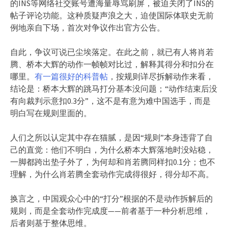
的INS等网络社交账号遭海量辱骂刷屏，被迫关闭了INS的
帖子评论功能。这种质疑声浪之大，迫使国际体联史无前
例地亲自下场，首次对争议作出官方公告。
自此，争议可说已尘埃落定。在此之前，就已有人将肖若
腾、桥本大辉的动作一帧帧对比过，解释其得分和扣分在
哪里。
有一篇很好的科普帖
，按规则详尽拆解动作来看，
结论是：桥本大辉的跳马打分基本没问题；“动作结束后没
有向裁判示意扣0.3分”，这不是有意为难中国选手，而是
明白写在规则里面的。
人们之所以认定其中存在猫腻，是因“规则”本身违背了自
己的直觉：他们不明白，为什么桥本大辉落地时没站稳，
一脚都跨出垫子外了，为何却和肖若腾同样扣0.1分；也不
理解，为什么肖若腾全套动作完成得很好，得分却不高。
换言之，中国观众心中的“打分”根据的不是动作拆解后的
规则，而是全套动作完成度——前者基于一种分析思维，
后者则基于整体思维。