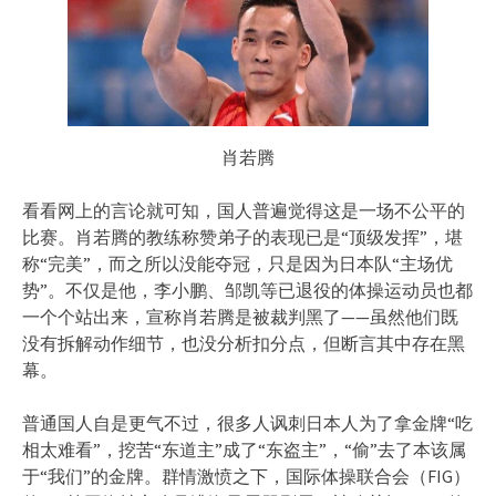
肖若腾
看看网上的言论就可知，国人普遍觉得这是一场不公平的
比赛。肖若腾的教练称赞弟子的表现已是“顶级发挥”，堪
称“完美”，而之所以没能夺冠，只是因为日本队“主场优
势”。不仅是他，李小鹏、邹凯等已退役的体操运动员也都
一个个站出来，宣称肖若腾是被裁判黑了——虽然他们既
没有拆解动作细节，也没分析扣分点，但断言其中存在黑
幕。
普通国人自是更气不过，很多人讽刺日本人为了拿金牌“吃
相太难看”，挖苦“东道主”成了“东盗主”，“偷”去了本该属
于“我们”的金牌。群情激愤之下，国际体操联合会（FIG）