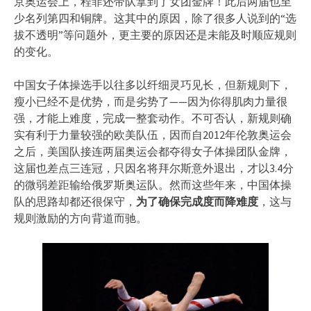
京奥运会上，程菲还带队拿到了女团金牌！此后两届也至
少名列第四和铜牌。这其中的原因，除了很多人说到的“选
拔不透明”等问题外，更主要的原因还是未能及时顺应规则
的变化。
中国女子体操选手以往多以纤细灵巧见长，但新规则下，
瘦小已经不是优势，而是劣势了——因为你得肌肉力量很
强，才能上难度，完成一整套动作。不可否认，新规则确
实有利于力量较强的欧美队伍，因而自2012年伦敦奥运会
之后，美国队接连两届奥运会都夺得女子体操团队金牌，
这届也差点三连冠，只因名将拜尔斯意外退出，才以3.4分
的微弱差距输给俄罗斯奥运队。然而这些年来，中国体操
队的思路却都还很保守，
为了确保完成度而降难度
，这与
规则激励的方向背道而驰。