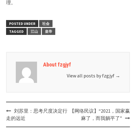
理。
POSTED UNDER
社会
TAGGED
江山
皇帝
About fzgjyf
View all posts by fzgjyf
→
Post
刘苏里：思考尺度决定行
【网络民议】“2021，国家赢
navigation
走的远近
麻了，而我躺平了”