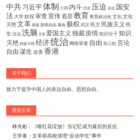
体制
压迫
中共
国安
内斗
习近平
六四
历史
反抗
教育
法
宣传
审查
底层
奴役
文化
大学
文化
教育政治化
文革
极权
民族主义
灭绝
民主
民
武汉
新闻自由
暴政
新疆
洗脑
独裁
疫情
知识
爱国主义
生
知识分子
法治
灾害
统治
经济
灭绝
自由
言论
网络审查
良心犯
种族灭绝
香港
自由
谋生
迫害
关于我们
致力于提升中国人的表达自由、思想自由。
最新文章
林兆彬：《唯红花绽放》当记忆成为最后的反抗
王学泰：文革前高校清理“反动学生”事件