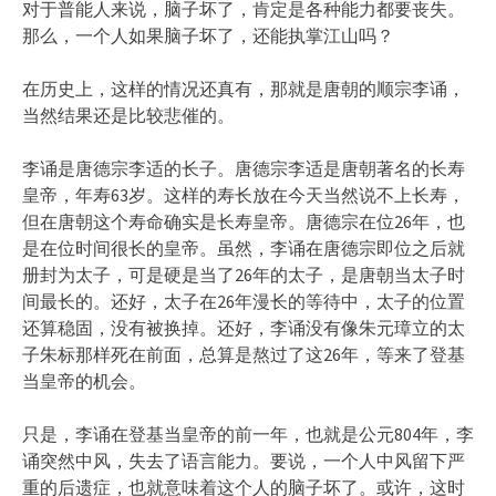
对于普能人来说，脑子坏了，肯定是各种能力都要丧失。
那么，一个人如果脑子坏了，还能执掌江山吗？
在历史上，这样的情况还真有，那就是唐朝的顺宗李诵，
当然结果还是比较悲催的。
李诵是唐德宗李适的长子。唐德宗李适是唐朝著名的长寿
皇帝，年寿63岁。这样的寿长放在今天当然说不上长寿，
但在唐朝这个寿命确实是长寿皇帝。唐德宗在位26年，也
是在位时间很长的皇帝。虽然，李诵在唐德宗即位之后就
册封为太子，可是硬是当了26年的太子，是唐朝当太子时
间最长的。还好，太子在26年漫长的等待中，太子的位置
还算稳固，没有被换掉。还好，李诵没有像朱元璋立的太
子朱标那样死在前面，总算是熬过了这26年，等来了登基
当皇帝的机会。
只是，李诵在登基当皇帝的前一年，也就是公元804年，李
诵突然中风，失去了语言能力。要说，一个人中风留下严
重的后遗症，也就意味着这个人的脑子坏了。或许，这时