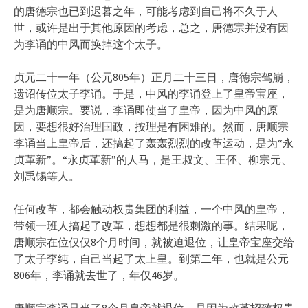
的唐德宗也已到迟暮之年，可能考虑到自己将不久于人
世，或许是出于其他原因的考虑，总之，唐德宗并没有因
为李诵的中风而换掉这个太子。
贞元二十一年（公元805年）正月二十三日，唐德宗驾崩，
遗诏传位太子李诵。于是，中风的李诵登上了皇帝宝座，
是为唐顺宗。要说，李诵即使当了皇帝，因为中风的原
因，要想很好治理国政，按理是有困难的。然而，唐顺宗
李诵当上皇帝后，还搞起了轰轰烈烈的改革运动，是为“永
贞革新”。“永贞革新”的人马，是王叔文、王伾、柳宗元、
刘禹锡等人。
任何改革，都会触动权贵集团的利益，一个中风的皇帝，
带领一班人搞起了改革，想想都是很刺激的事。结果呢，
唐顺宗在位仅仅8个月时间，就被迫退位，让皇帝宝座交给
了太子李纯，自己当起了太上皇。到第二年，也就是公元
806年，李诵就去世了，年仅46岁。
唐顺宗李诵只当了8个月皇帝就退位，是因为改革招致权贵