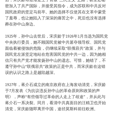
密加入了共产国际，并接受其指令，成为苏联和中共反对
国民政府的坚定马前卒。她的选择不仅使其在文革中蒙受
了羞辱，也让她陷入了深深的痛苦之中，死后也没有选择
葬在孙中山身边。
1925年，孙中山去世后，宋庆龄于1926年1月当选为国民党
中央执行委员，她不顾国民党被中共篡夺领导权、国民党
面临着被侵蚀的危险，仍继续采取“联俄容共”政策，并与
国民党左派坚定地站在危害国民党的中共一边，因为她相
信只有共产党才能发扬孙中山的遗志。可惜，她错了，不
遵守孙中山“联俄容共”政策的正是中共，而宋庆龄在这错
误的认识之路上是越陷越深。
1927年，蒋介石成立的南京政府在上海发动清党，宋庆龄
于7月发表《为抗议违反孙中山的革命原则和政策的声
明》，声称“有些领导过革命的人走上了歧途”，并从此与
蒋介石一系决裂。同月，看清中共真面目的汪精卫也开始
清党，宋庆龄随即离开中国，途径莫斯科前往欧洲。