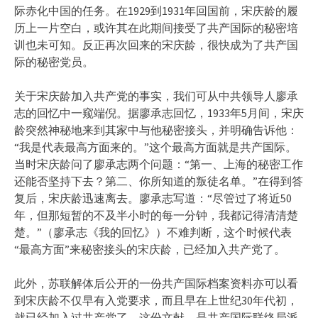
际赤化中国的任务。在1929到1931年回国前，宋庆龄的履
历上一片空白，或许其在此期间接受了共产国际的秘密培
训也未可知。反正再次回来的宋庆龄，很快成为了共产国
际的秘密党员。
关于宋庆龄加入共产党的事实，我们可从中共领导人廖承
志的回忆中一窥端倪。据廖承志回忆，1933年5月间，宋庆
龄突然神秘地来到其家中与他秘密接头，并明确告诉他：
“我是代表最高方面来的。”这个最高方面就是共产国际。
当时宋庆龄问了廖承志两个问题：“第一、上海的秘密工作
还能否坚持下去？第二、你所知道的叛徒名单。”在得到答
复后，宋庆龄迅速离去。廖承志写道：“尽管过了将近50
年，但那短暂的不及半小时的每一分钟，我都记得清清楚
楚。”（廖承志《我的回忆》）不难判断，这个时候代表
“最高方面”来秘密接头的宋庆龄，已经加入共产党了。
此外，苏联解体后公开的一份共产国际档案资料亦可以看
到宋庆龄不仅早有入党要求，而且早在上世纪30年代初，
就已经加入过共产党了。这份文献，是共产国际联络局派