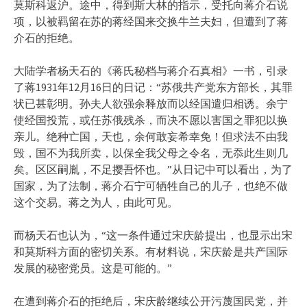
莫斯科返沪。途中，得到斯大林的指示，受托向蒋介石说
项，以被羁留在苏的蒋经国来交换牛兰夫妇，但遭到了蒋
介石的拒绝。
大陆学者杨天石的《蒋氏秘档与蒋介石真相》一书，引录
了蒋1931年12月16日的日记：“苏俄共产党东方部长，其罪
状已甚彰明。孙夫人欲强余释放而以经国遣归相诱。余宁
使经国投荒，或任苏俄残杀，而决不愿以害国之罪犯以换
亲儿。绝种亡国，天也，余何敢妄希幸免！但求法不由我
毁，国不为我所卖，以保全我父母之令名，无忝此生则几
矣。区区嗣胤，不足撄吾怀也。”从日记中可以看出，为了
国家，为了法制，蒋介石宁可牺牲自己的儿子，也绝不做
这个交易。蒋之为人，由此可见。
而杨天石也认为，“这一条件通过宋庆龄提出，也显示出宋
和莫斯科方面的密切关系。有材料说，宋庆龄是共产国际
发展的秘密党员。这是可能的。”
在遭到蒋介石的拒绝后，宋庆龄继续公开污蔑国民党，并