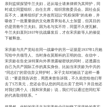
亲到监狱探望牛兰夫妇，还从瑞士请来律师为其辩护，同
时成立同盟组织，自任主席，组织营救委员会。因社会反
应不大，遂将组织扩大并改而冠以“民权保障”的名称，并
吸收了一批重量级的文化教育界知名人士加盟，但其目的
仍是营救牛兰夫妇。因为名与实不符，同盟不久便瓦解。
牛兰夫妇直到1937年抗战爆发后，才在宋庆龄等人的催促
下被释放。
宋庆龄与共产党站在同一战壕中的另一证据是1937年1月她
写给中共领导人、当时身在莫斯科的王明的信。在信中，
宋庆龄在告史沫特莱向外界泄露秘密状的同时，还透露出
自己为共产国际工作的真实身份。比如当宋庆龄为中共的
“同志们”的背信弃义辩护时，宋子文却对她说了这样一番
话：“要是我告诉您，周恩来曾告诉我，不久前您给他们寄
去了5万美元，您还会否认您的同志出卖了您吗？并且他还
对我们两个人（我和宋美龄）说，我们可以通过您同红军
的代表取得联系。”
很显然，此时的宋子文与宋美龄业已知晓了宋庆龄的真实