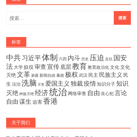
搜
索：
标签
体制
压迫
中共
国安
内斗
习近平
六四
历史
反抗
教育
法
宣传
审查
底层
奴役
文化
大学
文化
教育政治化
文革
极权
民族主义
灭绝
民主
民
武汉
新闻自由
暴政
新疆
洗脑
独裁
疫情
知识
爱国主义
生
知识分子
法治
灾害
统治
经济
灭绝
自由
言论
网络审查
良心犯
种族灭绝
香港
自由
谋生
迫害
关于我们