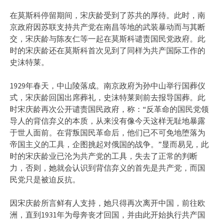
在莫斯科停留期间，宋庆龄受到了苏共的厚待。此时，南
京政府因苏联支持共产党在南昌等地的武装暴动而与其断
交，宋庆龄与陈友仁等一起在莫斯科谴责国民党政府。此
时的宋庆龄还在莫斯科首次见到了同样为共产国际工作的
史沫特莱。
1929年春天，中山陵落成。南京政府为孙中山举行国葬仪
式，宋庆龄回国出席葬礼，史沫特莱则前去报导国葬。此
时宋庆龄再次公开谴责国民政府，称：“反革命的国民党领
导人的背信弃义的本质，从来没有像今天这样无耻地暴露
于世人面前。在背叛国民革命后，他们已不可免地堕落为
帝国主义的工具，企图挑起对俄国的战争。”显而易见，此
时的宋庆龄业已沦为共产党的工具，失去了正常的判断
力，否则，她就会认识到背信弃义的首先是共产党，而国
民党只是被迫反抗。
因宋庆龄所言鲜有人支持，她只得再次离开中国，前往欧
洲，直到1931年为母奔丧才回国，并由此开始执行共产国