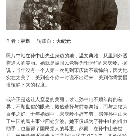
作者：
林辉
转载自：
大纪元
照片中站在孙中山先生身边的她，温文典雅，从里到外透
着逼人的美丽。她就是被国民党称为“国母”的宋庆龄。据
说，当年没有一个人第一次见到宋庆龄不震惊的，因为她
实在太美了，美到会令你一时说不出话来，美到你需要慢
慢镇静下来的程度。
或许正是这让人窒息的美丽，才让孙中山不顾年龄的差
异，不顾世俗的眼光，毅然选择与前妻离婚，而与之结为
百年之好。十年婚姻中，宋庆龄不辞辛劳，陪伴孙中山为
了中国的民主事业四处奔波。她不仅成为了孙中山的得力
助手，也赢得了国民党人的尊重。然而，在孙中山去世
后，宋庆龄却逐渐走上了背叛“三民主义”之路，甚至还秘