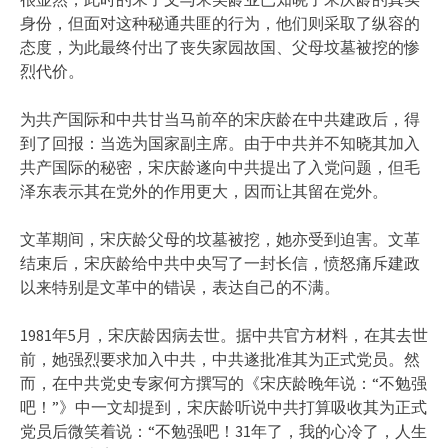
身份，但面对这种秘通共匪的行为，他们则采取了纵容的
态度，为此最终付出了丧失家园故国、父母坟墓被挖的惨
烈代价。
为共产国际和中共甘当马前卒的宋庆龄在中共建政后，得
到了回报：当选为国家副主席。由于中共并不知晓其加入
共产国际的秘密，宋庆龄遂向中共提出了入党问题，但毛
泽东表示其在党外的作用更大，因而让其留在党外。
文革期间，宋庆龄父母的坟墓被挖，她亦受到迫害。文革
结束后，宋庆龄给中共中央写了一封长信，愤怒痛斥建政
以来特别是文革中的错误，表达自己的不满。
1981年5月，宋庆龄因病去世。据中共官方材料，在其去世
前，她强烈要求加入中共，中共遂批准其为正式党员。然
而，在中共党史专家何方撰写的《宋庆龄晚年说：“不勉强
吧！”》中一文却提到，宋庆龄听说中共打算吸收其为正式
党员后微笑着说：“不勉强吧！31年了，我的心冷了，人生