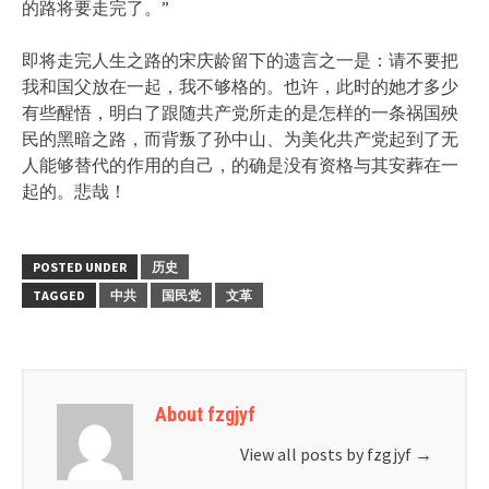
的路将要走完了。”
即将走完人生之路的宋庆龄留下的遗言之一是：请不要把
我和国父放在一起，我不够格的。也许，此时的她才多少
有些醒悟，明白了跟随共产党所走的是怎样的一条祸国殃
民的黑暗之路，而背叛了孙中山、为美化共产党起到了无
人能够替代的作用的自己，的确是没有资格与其安葬在一
起的。悲哉！
POSTED UNDER
历史
TAGGED
中共
国民党
文革
About fzgjyf
View all posts by fzgjyf
→