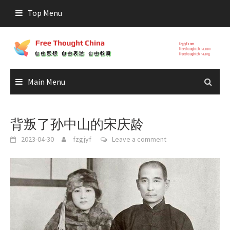
Skip
Top Menu
to
content
Main Menu
背叛了孙中山的宋庆龄
2023-04-30
fzgjyf
Leave a comment