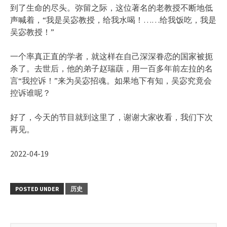
到了生命的尽头。弥留之际，这位著名的老教授不断地低
声喊着，“我是吴宓教授，给我水喝！……给我饭吃，我是
吴宓教授！”
一个率真正直的学者，就这样在自己深深眷恋的国家被扼
杀了。去世后，他的弟子赵瑞蕻，用一百多年前左拉的名
言“我控诉！”来为吴宓招魂。如果地下有知，吴宓究竟会
控诉谁呢？
好了，今天的节目就到这里了，谢谢大家收看，我们下次
再见。
2022-04-19
POSTED UNDER
历史