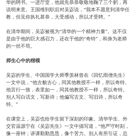
华的聘书。一进厅堂，他就先恭恭敬敬地鞠了三个躬，再
说明来意。王国维到职后对吴宓说，“我本不愿意到清华任
教，但见你执礼甚恭，大受感动，所以才受聘。”
在清华期间，吴宓被视为“清华的一个精神力量”。这不仅
是由于他的巨大感召力，还在于他的“奇特”，和身为老师
的一丝不苟。
师生心中的楷模
吴宓的学生、中国国学大师季羡林曾在《回忆雨僧先生》
一文中说，“他古貌古心，同其他教授不一样，所以奇特。
他言行一致，表里如一，同其他教授不一样，所以奇特。
别人写白话文，写新诗；他偏写古文、写旧诗，所以奇
特。”
在课堂上，吴宓也给学生留下深刻的印象。清华学生、外
交官温源宁在《吴宓先生》一文中描写道，“他严守时刻，
像一座钟；讲课勤勤恳恳，像个苦力。别人有所引证，总