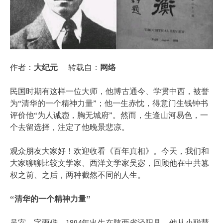
作者：
大纪元
转载自：
网络
民国时期有这样一位大师，他博古通今、学贯中西，被誉
为“清华的一个精神力量”；他一生赤忱，得意门生钱钟书
评价他“为人诚悫，胸无城府”。然而，生逢山河易色，一
个去留选择，注定了他晚景悲凉。
观众朋友大家好！欢迎收看《百年真相》。今天，我们和
大家聊聊比较文学家、西洋文学家吴宓，回顾他在中共篡
权之前、之后，两种截然不同的人生。
“清华的一个精神力量”
吴宓，字雨僧，1894年出生在陕西省泾阳县。他从小聪慧