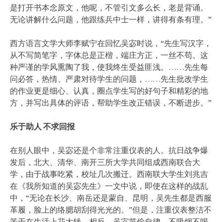
是打开书本念原文，他呢，不管引文多么长，老是背诵。
无论讲解什么问题，他跟练兵中士一样，讲得有条有理。”
西方语言文学大师李赋宁在回忆吴宓时说，“先生写汉字，
从不写简笔字，字体总是正楷，端庄方正，一丝不苟。这
种严谨的学风熏陶了我，使我终生受益匪浅。……先生每
问必答，热情、严肃对待学生的问题，……先生批改学生
的作业更是细心、认真，圈点学生写的好句子和精彩的地
方，并写出具体的评语，帮助学生改正错误，不断进步。”
乐于助人 不求回报
在别人眼中，吴宓还是个非常注重仪表的人。抗日战争爆
发后，北大、清华、南开三所大学共同组成西南联合大
学，由于战事吃紧，校址几次搬迁。西南联大学生刘兆吉
在《我所知道的吴宓先生》一文中说，即使在这样的战乱
中，“无论在长沙、南岳还是蒙自、昆明，吴先生都是西服
革履，脸上的络腮胡刮得光光的。”但是，注重仪表整洁不
等于在生活上花大钱。相反，吴宓节俭自律，不吸烟不喝