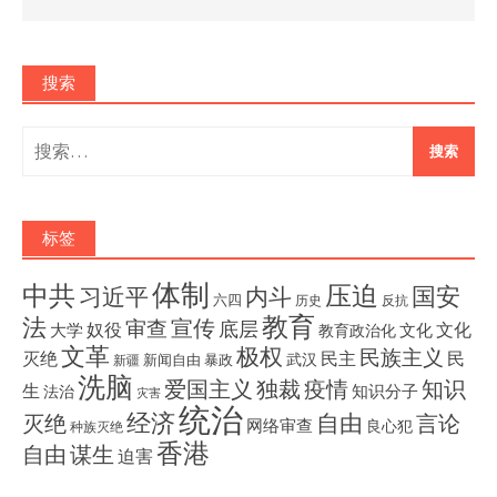
搜索
搜
索：
标签
体制
压迫
中共
国安
内斗
习近平
六四
历史
反抗
教育
法
宣传
审查
底层
奴役
文化
大学
文化
教育政治化
文革
极权
民族主义
灭绝
民主
民
武汉
新闻自由
暴政
新疆
洗脑
独裁
疫情
知识
爱国主义
生
知识分子
法治
灾害
统治
经济
灭绝
自由
言论
网络审查
良心犯
种族灭绝
香港
自由
谋生
迫害