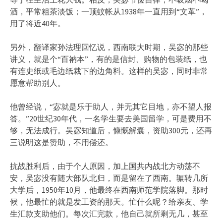
酒，平常粗茶淡饭；一顶蚊帐从1938年一直用到“文革”，
用了将近40年。
另外，翻译家孙法理回忆说，西南联大时期，吴宓的那些
讲义，就是个“百衲本”，有的是信封、购物的包装纸，也
有连史纸或毛边纸裁下的边角料。这样的吴宓，同时非常
愿意帮助别人。
他曾经说，“宓就是乐于助人，并无其它目地，亦不望人报
答。”20世纪30年代，一名学生要去美国留学，可是费用不
够，无法成行。吴宓知道后，慷慨解囊，资助300元，还再
三说明这是赞助，不用偿还。
抗战胜利后，由于个人原因，加上国共内战北方动荡不
安，吴宓没有随大部队北归，而是留在了西南。辗转几所
大学后，1950年10月，他最终在西南师范学院落脚。那时
候，他最忙的就是发工资的那天。忙什么呢？给亲友、学
生汇款支助他们。每次汇完款，他自己就所剩无几，甚至