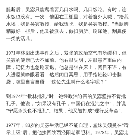
腿断后，吴宓只能爬着要几口水喝、几口饭吃。有时，连
水饭也没有。一次，他困在工棚里，对着窗外大喊，“给我
水喝，我是吴宓教授。给我饭吃，我是吴宓教授。”当腿脚
稍微好一些后，他又被派去，做扫厕所、刷尿池、刮粪便
一类的活儿。
1971年林彪出逃事件之后，紧张的政治空气有所缓和，但
吴宓的健康已大不如前。他右眼失明，左眼患严重白内
障，记忆力也急剧衰退。他总是坐在床上，闭目不语，有
人进屋就睁眼看看，然后闭目冥思，用手指轻轻叩击脑
袋，嘴里自言自语，“这位先生叫什么名字呢？”
到1974年“批林批孔”时，饱经政治迫害的吴宓坚持不肯批
孔子。他说，“如果没有孔子，中国仍在混沌之中”，并说
“宁愿杀头也不批孔”。结果，他又被打成“现行反革命”。
1977年，83岁的吴宓生活已经不能自理，堂妹吴须曼在“请
示上级”后，把他接回陕西泾阳老家照料。1978年，吴宓走