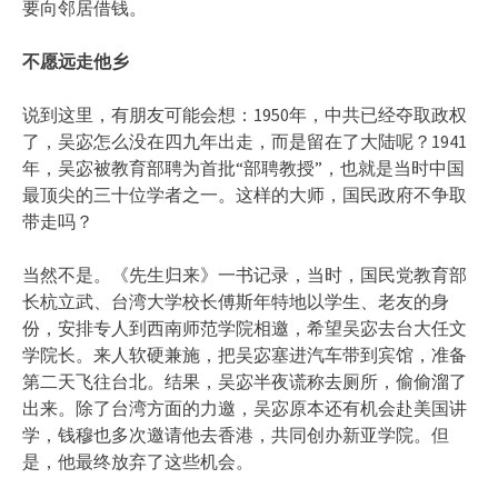
要向邻居借钱。
不愿远走他乡
说到这里，有朋友可能会想：1950年，中共已经夺取政权
了，吴宓怎么没在四九年出走，而是留在了大陆呢？1941
年，吴宓被教育部聘为首批“部聘教授”，也就是当时中国
最顶尖的三十位学者之一。这样的大师，国民政府不争取
带走吗？
当然不是。《先生归来》一书记录，当时，国民党教育部
长杭立武、台湾大学校长傅斯年特地以学生、老友的身
份，安排专人到西南师范学院相邀，希望吴宓去台大任文
学院长。来人软硬兼施，把吴宓塞进汽车带到宾馆，准备
第二天飞往台北。结果，吴宓半夜谎称去厕所，偷偷溜了
出来。除了台湾方面的力邀，吴宓原本还有机会赴美国讲
学，钱穆也多次邀请他去香港，共同创办新亚学院。但
是，他最终放弃了这些机会。