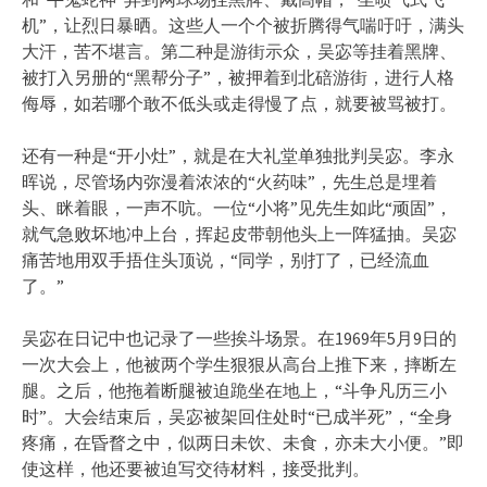
机”，让烈日暴晒。这些人一个个被折腾得气喘吁吁，满头
大汗，苦不堪言。第二种是游街示众，吴宓等挂着黑牌、
被打入另册的“黑帮分子”，被押着到北碚游街，进行人格
侮辱，如若哪个敢不低头或走得慢了点，就要被骂被打。
还有一种是“开小灶”，就是在大礼堂单独批判吴宓。李永
晖说，尽管场内弥漫着浓浓的“火药味”，先生总是埋着
头、眯着眼，一声不吭。一位“小将”见先生如此“顽固”，
就气急败坏地冲上台，挥起皮带朝他头上一阵猛抽。吴宓
痛苦地用双手捂住头顶说，“同学，别打了，已经流血
了。”
吴宓在日记中也记录了一些挨斗场景。在1969年5月9日的
一次大会上，他被两个学生狠狠从高台上推下来，摔断左
腿。之后，他拖着断腿被迫跪坐在地上，“斗争凡历三小
时”。大会结束后，吴宓被架回住处时“已成半死”，“全身
疼痛，在昏瞀之中，似两日未饮、未食，亦未大小便。”即
使这样，他还要被迫写交待材料，接受批判。