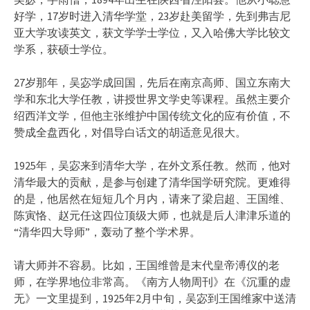
好学，17岁时进入清华学堂，23岁赴美留学，先到弗吉尼
亚大学攻读英文，获文学学士学位，又入哈佛大学比较文
学系，获硕士学位。
27岁那年，吴宓学成回国，先后在南京高师、国立东南大
学和东北大学任教，讲授世界文学史等课程。虽然主要介
绍西洋文学，但他主张维护中国传统文化的应有价值，不
赞成全盘西化，对倡导白话文的胡适意见很大。
1925年，吴宓来到清华大学，在外文系任教。然而，他对
清华最大的贡献，是参与创建了清华国学研究院。更难得
的是，他居然在短短几个月内，请来了梁启超、王国维、
陈寅恪、赵元任这四位顶级大师，也就是后人津津乐道的
“清华四大导师”，轰动了整个学术界。
请大师并不容易。比如，王国维曾是末代皇帝溥仪的老
师，在学界地位非常高。《南方人物周刊》在《沉重的虚
无》一文里提到，1925年2月中旬，吴宓到王国维家中送清