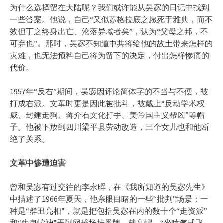
为什么选择留在大陆呢？我们或许能从吴宓的日记中找到
一些答案。他说，自己“又似苏格拉底之愿死于雅典，而不
效但丁之终身出亡、沦落异域者矣”，认为“父母之邦，不
可弃也”。那时，吴宓不知道中共将给他的故土带来怎样的
灾难，也无法预料自己将为留下的决定，付出怎样惨痛的
代价。
1957年“反右”期间，吴宓因评论简体字的不当与不便，被
打成右派。文革时更是因此被批斗，被戴上“反动学术权
威、封建走狗、蒋介石文化打手、美帝国主义帮凶”等帽
子。他被下放到四川梁平县劳动改造，三个女儿也和他断
绝了关系。
文革中惨遭迫害
曾和吴宓有过交往的李永晖，在《我所知道的吴宓先生》
中描述了1966年夏天，他亲眼目睹的一些“批判”场景：一
种是“群丑亮相”，就是把包括吴宓在内的数十个“走资派”
和“牛鬼蛇神”弄到网球场挂黑牌、戴高帽，“坐喷气式飞