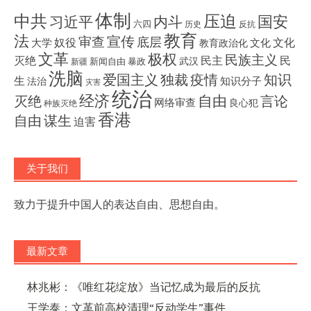
体制
压迫
中共
国安
内斗
习近平
六四
历史
反抗
教育
法
宣传
审查
底层
奴役
文化
大学
文化
教育政治化
文革
极权
民族主义
灭绝
民主
民
武汉
新闻自由
暴政
新疆
洗脑
独裁
疫情
知识
爱国主义
生
知识分子
法治
灾害
统治
经济
灭绝
自由
言论
网络审查
良心犯
种族灭绝
香港
自由
谋生
迫害
关于我们
致力于提升中国人的表达自由、思想自由。
最新文章
林兆彬：《唯红花绽放》当记忆成为最后的反抗
王学泰：文革前高校清理“反动学生”事件