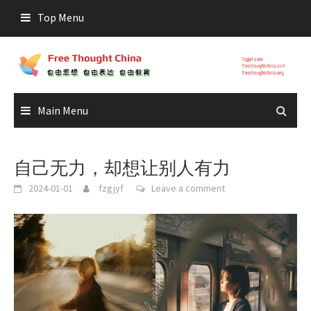
Skip
Top Menu
to
content
Main Menu
自己无力，却想让别人有力
2024-01-01
fzgjyf
Leave a comment