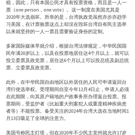
税，因此，只有本国公民才具有投票资格，而且是一人一
票（one person，one vote）。这一制度在美国尤其是
2020年大选崩坏。所幸的是，台湾执政党虽然亦步亦趋学
习美国，在计票验票这点上却没在毁坏台湾自有民主选举
以来就坚持的一人一票且需要验证身份的定制。
多家国际媒体早就介绍，根据台湾法律规定，中华民国国
民年满20岁以上，以及在投票地居住达4个月以上，就可以
投立委票及政党票，居住达6个月以上可以投总统及副总统
票、立委票及政党票。
此外，在中华民国自由地区以外居住的人民可申请返回台
湾行使选举权。受理期间自至今年12月4日止，申请人必须
在此期限，向其原户籍地的户政事务所办理返台投票。投
票期间，受监护者（比如重大刑案犯人或重度精神疾病患
者等）不能投票。备受关注的2024年台湾大选在当地时间1
月13日吸足了全球的注意力。
美国号称民主灯塔，但在2020年不少民主党州就允许17岁