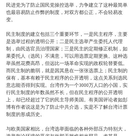
民进党为了防止国民党操控选举，力争建立了这种最简单
也最容易防止作弊的制度，对双方都公正，不会轻易改
变。
民主制度的建立包括三个重要环节，一是民主程序，主要
是选举过程的透明公开；二是民主选举产生委托人代理
制，由民选官员治理国家；三是民主的定期修正机制，如
果委托人（选民）不满意，可以用选票定期更换。这种选
举虽然花费高昂，但远比一场革命实现的政权轮替要低。
而民主制的脆弱，就是因其悬在一张张选票上；民主制的
保有，基本有赖于民主程序的公开透明，这点关系到选民
意志能否得到实现。台湾作为一个3000万人口的小国，实
行民主制度的年数虽然不长，但在民主程序的公开透明
上，却已经超过了它的民主导师美国。有美国评论者如彭
博有作者说这是为了防止中共介选，实是不了解台湾计票
制度的形成历史。
与欧美国家相比，台湾选举面临的各种外部压力特别大，
选举舆论环境的恶劣与外部干扰也相当罕见，尤其是