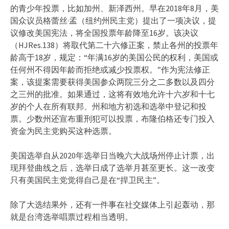
的青少年投票，比如加州、新泽西州。早在2018年8月，美
国众议员格蕾丝·孟（纽约州民主党）提出了一项决议，提
议修改美国宪法，将全国投票年龄降至16岁。该决议
（HJRes.138）将取代第二十六修正案，禁止各州的投票年
龄高于18岁，规定：“年满16岁的美国公民的权利，美国或
任何州不得因年龄而拒绝或减少投票权。”作为宪法修正
案，该提案需要获得美国参众两院三分之二多数以及四分
之三州的批准。如果通过，这将有效地允许十六岁和十七
岁的个人在所有联邦、州和地方初选和选举中登记和投
票。少数州还宣布重刑犯可以投票，布隆伯格还专门投入
资金为民主党购买这种选票。
美国选举自从2020年选举日当晚六大战场州停止计票，出
现拜登曲线之后，选举日成了选举月甚至更长。这一改变
只有美国民主党觉得自己是在“捍卫民主”。
除了大选结果外，还有一件事在社交媒体上引起轰动，那
就是台湾选举唱票过程相当透明。