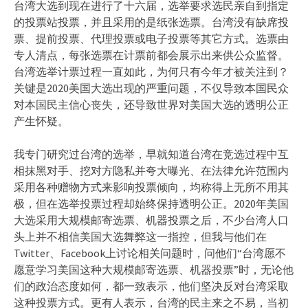
台湾大选到现在进行了十六届，选举要求选民亲自到指定
的投票站投票，并且采用的是纸张选票。台湾没有缺席投
票、提前投票、代理投票或电子投票等其它方式。选票由
专人清点，每张选票在计票前都会展示出来供公众监督。
台湾选举计票过程一直如此，为何只有今年才被关注到？
关键是2020美国大选出现的严重问题，不仅导致本国民众
对本国民主信心丧失，还导致世界对美国大选的透明公正
产生怀疑。
我专门研究过台湾的选举，早就知道台湾在竞选过程中互
相抹黑对手、挖对方隐私并夸大曝光、在法律允许范围内
采用各种赠物方式来影响投票倾向，均称得上无所不用其
极，但在选举投票过程却始终保持透明公正。2020年美国
大选采用大规模邮寄选票、机器投票之后，不少台湾人口
头上并不相信美国大选舞弊这一指控，但我与他们在
Twitter、Facebook上讨论相关问题时，问他们“台湾愿不
愿意学习美国这种大规模邮寄选票、机器投票”时，无论他
们的政治态度如何，都一致表示，他们坚决反对台湾采取
这种投票方式。更有人表示，台湾的民主来之不易，当初