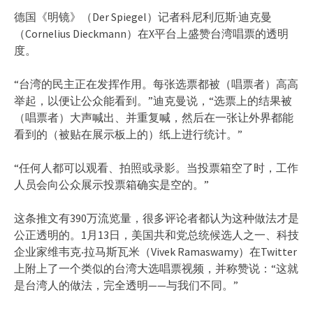
德国《明镜》（Der Spiegel）记者科尼利厄斯·迪克曼
（Cornelius Dieckmann）在X平台上盛赞台湾唱票的透明
度。
“台湾的民主正在发挥作用。每张选票都被（唱票者）高高
举起，以便让公众能看到。”迪克曼说，“选票上的结果被
（唱票者）大声喊出、并重复喊，然后在一张让外界都能
看到的（被贴在展示板上的）纸上进行统计。”
“任何人都可以观看、拍照或录影。当投票箱空了时，工作
人员会向公众展示投票箱确实是空的。”
这条推文有390万流览量，很多评论者都认为这种做法才是
公正透明的。1月13日，美国共和党总统候选人之一、科技
企业家维韦克‧拉马斯瓦米（Vivek Ramaswamy）在Twitter
上附上了一个类似的台湾大选唱票视频，并称赞说：“这就
是台湾人的做法，完全透明——与我们不同。”