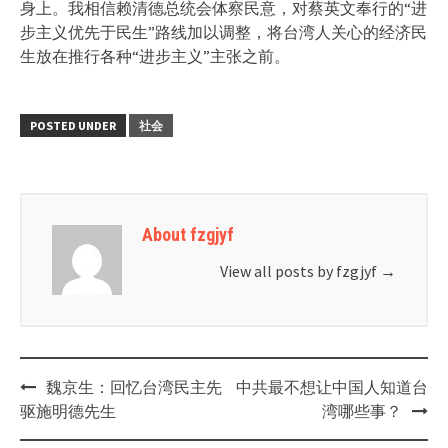
身上。我相信赖清德总统会体察民意，对蔡英文奉行的“进
步主义优先于民生”路线加以调整，将台湾人关心的经济民
生放在推行各种“进步主义”主张之前。
POSTED UNDER
社会
About fzgjyf
View all posts by fzgjyf
→
Post
魏京生：回忆台湾民主先
中共最不想让中国人知道台
navigation
驱施明德先生
湾哪些事？