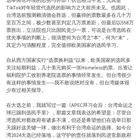
TikTok对年轻世代选民的影响力之大前所未见。也因此，
台湾选前预测赖清德会胜选，但赢得的票数最多在几十万
至百万之间，极少数甚至判定几万票差距，但最后以558万
票胜出，立法院也只比国民党少一票，可说是台湾选民在
优先事项的判断上，很清楚何为台湾之“本”，何为“末”，
其定力与清醒程度，完全值得欧美国家的选民学习。
自从西方国家实行“选票换利益”以来，欧美国家的选民多
关注短期利益，几十美元购买一张Homeless的票、出资让
福利院护工收割养老院选票的事情经常发生。但台湾很少
有这样的事情发生——我不敢说绝对没有，但台湾媒体很
少有过相关报导。
在大选之前，我就写过一篇《APEC拜习会后：台湾命运之
球已踢到选民手里》，那篇文章我表达的希望是：尽管台
湾选民对蔡政府有诸多不满，但还是希望他们在选举日那
天踢好这关键一球，做出有利于台湾命运的选择。如今台
湾2024大选已经落地，这守护的责任就落到民进党新政府