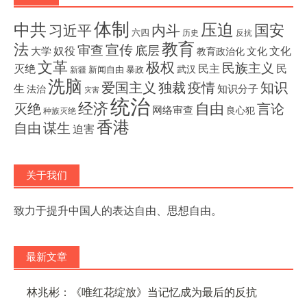
体制
压迫
中共
国安
内斗
习近平
六四
历史
反抗
教育
法
宣传
审查
底层
奴役
文化
大学
文化
教育政治化
文革
极权
民族主义
灭绝
民主
民
武汉
新闻自由
暴政
新疆
洗脑
独裁
疫情
知识
爱国主义
生
知识分子
法治
灾害
统治
经济
灭绝
自由
言论
网络审查
良心犯
种族灭绝
香港
自由
谋生
迫害
关于我们
致力于提升中国人的表达自由、思想自由。
最新文章
林兆彬：《唯红花绽放》当记忆成为最后的反抗