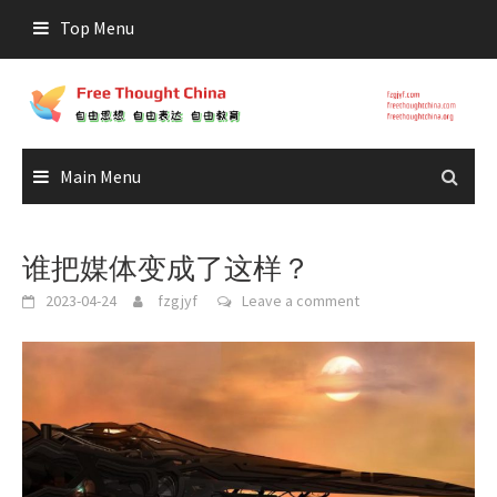
Skip
Top Menu
to
content
Main Menu
谁把媒体变成了这样？
2023-04-24
fzgjyf
Leave a comment