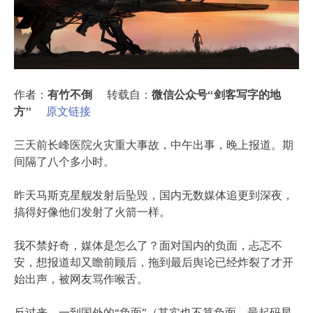
作者：
有竹不倒
转载自：
微信公众号“剑客写字的地
方”
原文链接
三天前长峰医院火灾重大事故，中午出事，晚上报道。期
间隔了八个多小时。
昨天马斯克星舰发射后坠毁，国内无数媒体追更到深夜，
搞得好像他们发射了火箭一样。
我不禁好奇，媒体是怎么了？面对国内的负面，忐忑不
安，想报道却又瞻前顾后，拖到最后舆论已经炸裂了才开
始出声，被网友骂作喉舌。
反过来，一到国外的“负面”（其实也不算负面，最起码星