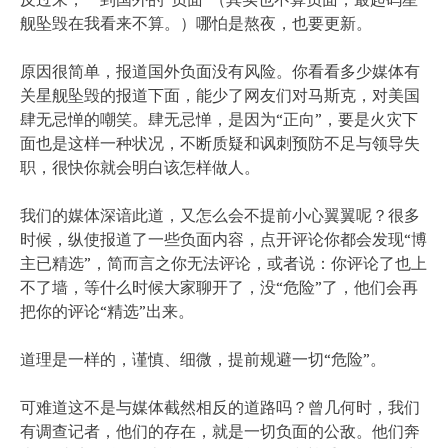
舰坠毁在我看来不算。）哪怕是熬夜，也要更新。
原因很简单，报道国外负面没有风险。你看看多少媒体有
关星舰坠毁的报道下面，能少了网友们对马斯克，对美国
肆无忌惮的嘲笑。肆无忌惮，是因为“正向”，要是火灾下
面也是这样一种状况，不断质疑和讽刺预防不足与领导失
职，很快你就会明白该怎样做人。
我们的媒体深谙此道，又怎么会不提前小心翼翼呢？很多
时候，纵使报道了一些负面内容，点开评论你都会发现“博
主已精选”，简而言之你无法评论，或者说：你评论了也上
不了墙，等什么时候大家聊开了，没“危险”了，他们会再
把你的评论“精选”出来。
道理是一样的，谨慎、细微，提前规避一切“危险”。
可难道这不是与媒体截然相反的道路吗？曾几何时，我们
有调查记者，他们的存在，就是一切负面的公敌。他们奔