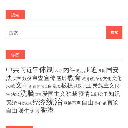
搜索
搜
索：
标签
体制
压迫
中共
国安
内斗
习近平
六四
历史
反抗
教育
法
宣传
审查
底层
奴役
文化
大学
文化
教育政治化
文革
极权
民族主义
灭绝
民主
民
武汉
新闻自由
暴政
新疆
洗脑
独裁
疫情
知识
爱国主义
生
知识分子
法治
灾害
统治
经济
灭绝
自由
言论
网络审查
良心犯
种族灭绝
香港
自由
谋生
迫害