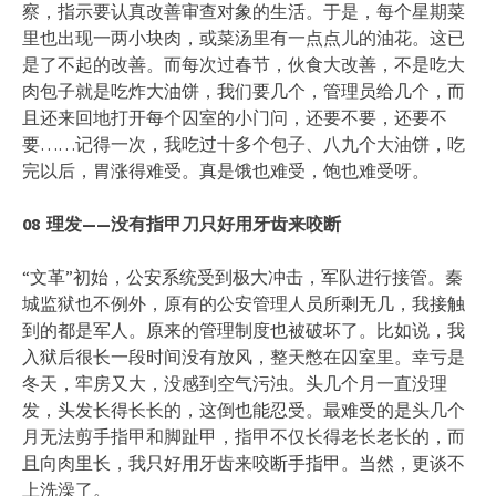
察，指示要认真改善审查对象的生活。于是，每个星期菜
里也出现一两小块肉，或菜汤里有一点点儿的油花。这已
是了不起的改善。而每次过春节，伙食大改善，不是吃大
肉包子就是吃炸大油饼，我们要几个，管理员给几个，而
且还来回地打开每个囚室的小门问，还要不要，还要不
要……记得一次，我吃过十多个包子、八九个大油饼，吃
完以后，胃涨得难受。真是饿也难受，饱也难受呀。
08
理发——
没有指甲刀只好用牙齿来咬断
“文革”初始，公安系统受到极大冲击，军队进行接管。秦
城监狱也不例外，原有的公安管理人员所剩无几，我接触
到的都是军人。原来的管理制度也被破坏了。比如说，我
入狱后很长一段时间没有放风，整天憋在囚室里。幸亏是
冬天，牢房又大，没感到空气污浊。头几个月一直没理
发，头发长得长长的，这倒也能忍受。最难受的是头几个
月无法剪手指甲和脚趾甲，指甲不仅长得老长老长的，而
且向肉里长，我只好用牙齿来咬断手指甲。当然，更谈不
上洗澡了。