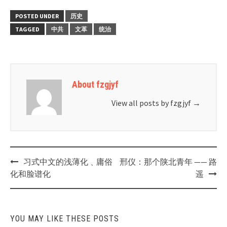
POSTED UNDER
历史
TAGGED
中共
文革
统治
About fzgjyf
View all posts by fzgjyf
→
Post
习式中文的浅薄化﹑庸俗
邢仪：那个陕北青年 —— 路
navigation
化和脸谱化
遥
YOU MAY LIKE THESE POSTS