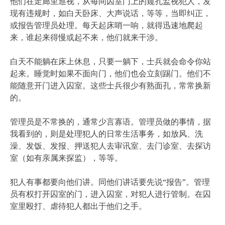
他们在走廊里巡视，从每间囚室门上的窥孔监视犯人，发
现有违规时，如白天卧床、大声说话，等等，当即纠正，
或报告管理员处理。每天起床哨一响，就得迅速地爬起
来，谁起来得慢或起不来，他们就来干涉。
白天不能躺在床上休息，只要一躺下，士兵就会命令你站
起来。睡觉时如果不面向门，他们也会立刻踢门。他们不
能随意开门进入囚室。这些士兵很少有熟面孔，常常换新
的。
管理员是不常换的，通常少言寡语。管理员做的事情，据
我看到的，则是处理犯人的日常生活事务，如放风、洗
澡、发饭、发报、押送犯人去审讯室、去门诊室、去探访
室（如有亲属来探监），等等。
犯人有事都要向他们讲。同他们讲话要先说“报告”。管理
员有权打开囚室的门，进入囚室，对犯人进行管制。在囚
室里殴打、虐待犯人都出于他们之手。