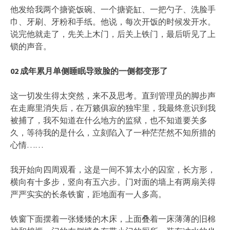
他发给我两个搪瓷饭碗、一个搪瓷缸、一把勺子、洗脸手
巾、牙刷、牙粉和手纸。他说，每次开饭的时候发开水。
说完他就走了，先关上木门，后关上铁门，最后听见了上
锁的声音。
02
成年累月单侧睡眠导致脸的一侧都变形了
这一切发生得太突然，来不及思考。直到管理员的脚步声
在走廊里消失后，在万籁俱寂的独牢里，我最终意识到我
被捕了，我不知道在什么地方的监狱，也不知道要关多
久，等待我的是什么，立刻陷入了一种茫茫然不知所措的
心情……
我开始向四周观看，这是一间不算太小的囚室，长方形，
横向有十多步，竖向有五六步。门对面的墙上有两扇关得
严严实实的长条铁窗，距地面有一人多高。
铁窗下面摆着一张矮矮的木床，上面叠着一床薄薄的旧棉