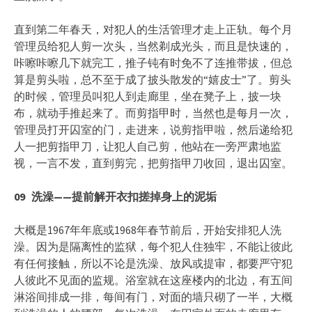
直到第二年春天，对犯人的生活管理才走上正轨。每个月
管理员给犯人剪一次头，当然剃成光头，而且是快速的，
咔嚓咔嚓几下就完工，推子钝有时免不了连推带拔，但总
算是剪头啦，总不至于成了披头散发的“嬉皮士”了。剪头
的时候，管理员叫犯人到走廊里，坐在凳子上，披一块
布，就动手推起来了。而剪指甲时，当然也是每月一次，
管理员打开囚室的门，走进来，说剪指甲啦，然后递给犯
人一把剪指甲刀，让犯人自己剪，他站在一旁严肃地监
视，一言不发，直到剪完，把剪指甲刀收回，退出囚室。
09
洗澡——
提前解开衣扣搓掉身上的泥垢
大概是1967年年底或1968年春节前后，开始安排犯人洗
澡。因为是隔离性的监狱，每个犯人住独牢，不能让彼此
有任何接触，所以不论是洗澡、放风或提审，都要严守犯
人彼此不见面的监规。浴室就在这座楼内的北边，有五间
淋浴间排成一排，每间有门，对面的墙只砌了一半，大概