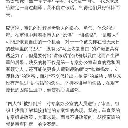
出去枪毙!”“坐一辈子牢!”等等。我只是一句话：我从来没
给陆定一当过翻译，我不能讲假话。气得他们只好悻悻而
去。
应该说，审讯的过程是考验人的良心、勇气、信念的过
程。在审讯中顺着提审人的“诱供”，“讲假话”、“乱咬人”
可能是恢复自由的一个机会。对于一个被关押在暗无天日
的独牢里的“犯人”，没有比“马上恢复自由”的许诺更具有
诱惑力了，但是要付出“讲假话”的代价以及由此而产生严
重的后果，殃及的将不仅是第一专案办公室审查的党和国
家领导人，还可能使更多人遭到诬陷!面对“检举揭发，立
即释放”的诱惑，面对“不交代拉出去枪毙”的威胁，我从来
没有产生过“讲假话”的念头。坚持不讲半句假话，在艰辛
漫长的囚禁生涯中，倒使我心境豁然。
“四人帮”被打倒后，对专案办公室的人员进行了审查。组
织上找我了解我接触过的专案组的表现。我说，审查我的
专案组讲政策，实事求是。而最不讲政策的、胡搅蛮缠的
就是审查陆定一的专案组。