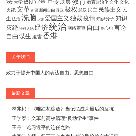
教育
法
宣传
审查
底层
奴役
文化
大学
文化
教育政治化
文革
极权
民族主义
灭绝
民主
民
武汉
新闻自由
暴政
新疆
洗脑
独裁
疫情
知识
爱国主义
生
知识分子
法治
灾害
统治
经济
灭绝
自由
言论
网络审查
良心犯
种族灭绝
香港
自由
谋生
迫害
关于我们
致力于提升中国人的表达自由、思想自由。
最新文章
林兆彬：《唯红花绽放》当记忆成为最后的反抗
王学泰：文革前高校清理“反动学生”事件
王丹：论习近平的连任之路