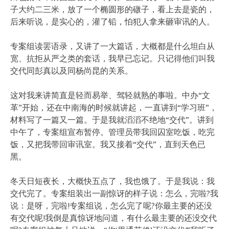
子大约二三米，放了一个椭圆形的礅子，看上去是瓷的，
后来听说，是实心的，灌了铅，怕犯人拿来砸审讯的人。
专案组读罢语录，又讲了一大篇话，大概都是什么坦白从
宽、抗拒从严之类的套话，我早已忘记。只记得他们叫我
交代同彭真以及同杨尚昆的关系。
这对我来讲简直是轻而易举、驾轻就熟的事啦。中办“文
革”开始，还在中南海的时候就讲起，一直讲到“学习班”，
材料写了一篇又一篇。于是我就滔滔不绝地“交代”。讲到
中午了，专案组宣布暂停。管理员带我回囚室吃饭，吃完
饭，又把我带回审讯室。我又接着“交代”，直到天色已
黑。
冬天日短夜长，大概快五点了，我也饿了。于是我说：我
交代完了。专案组装出一副惊讶的样子说：怎么，完啦?我
说：是呀，完啦!专案组说，怎么完了呢?你最主要的还没
有交代呢!我倒是真惊讶地问道，有什么最主要的还没交代