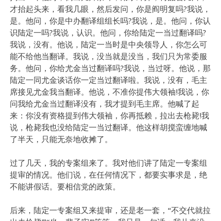
才抬起头来，看我几眼，然后发问，你是阎明复吗?我说，
是。他问，你是中办翻译组组长吗?我说，是。他问，你认
识陆定一吗?我说，认识。他问，你给陆定一当过翻译吗?
我说，没有。他说，陆定一当时是中央领导人，你怎么可
能不给他当翻译。我说，没当就是没当，我们只为常委服
务。他问，你给尤金当过翻译吗?我说，当过呀。他说，那
陆定一同尤金谈话你一定当过翻译啦。我说，没有，毛主
席接见尤金我当翻译。他说，不准你提伟大领袖!我说，你
问我给尤金当过翻译没有，我才提到毛主席。他喊了起
来：你没有资格提到伟大领袖，你再抵赖，拉出去枪毙!我
说，枪毙我也没给陆定一当过翻译。他这样胡搅蛮缠地喊
了半天，只能无奈地收摊了。
过了几天，我的专案组来了。我对他们讲了陆定一专案组
提审的情况。他们说，在任何情况下，都要实事求是，绝
不能讲假话。要相信党的政策。
后来，陆定一专案组又来提审，还是老一套，“不交代就拉