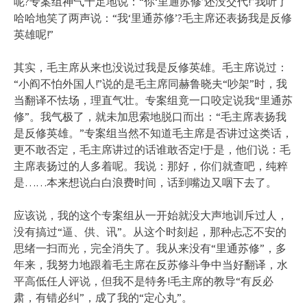
呢?专案组神气十足地说：“你‘里通苏修’还没交代!”我听了
哈哈地笑了两声说：“我‘里通苏修’?毛主席还表扬我是反修
英雄呢!”
其实，毛主席从来也没说过我是反修英雄。毛主席说过：
“小阎不怕外国人!”说的是毛主席同赫鲁晓夫“吵架”时，我
当翻译不怯场，理直气壮。专案组竟一口咬定说我“里通苏
修”。我气极了，就未加思索地脱口而出：“毛主席表扬我
是反修英雄。”专案组当然不知道毛主席是否讲过这类话，
更不敢否定，毛主席讲过的话谁敢否定!于是，他们说：毛
主席表扬过的人多着呢。我说：那好，你们就查吧，纯粹
是……本来想说白白浪费时间，话到嘴边又咽下去了。
应该说，我的这个专案组从一开始就没大声地训斥过人，
没有搞过“逼、供、讯”。从这个时刻起，那种忐忑不安的
思绪一扫而光，完全消失了。我从来没有“里通苏修”，多
年来，我努力地跟着毛主席在反苏修斗争中当好翻译，水
平高低任人评说，但我不是特务!毛主席的教导“有反必
肃，有错必纠”，成了我的“定心丸”。