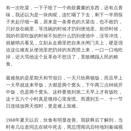
有一次吃菜，一下子咬了一个肉鼓囊囊的东西，还有点香
味，我还以为是一块肉呢，连忙咽了下去，剩下一半用筷
子夹起仔细一看，原来是一条青色的大菜虫，也不敢扔，
只好放在碗里，等洗碗的时候才扔到便池里。前些时候，
我的邻居吃饭的时候不知把什么扔到便池中，没等冲洗，
就被哨兵看见，立刻从走廊里把自来水闸门关上，硬是强
迫这位难友从便池里把扔掉的东西捞上来，一口一口地吃
掉，还大骂他这个反革命不想活了，竟敢糟蹋人民的粮
食。
最难熬的是星期天和节假日，一天只给两顿饭，而且早上
一大早就送来早饭，大都是两个窝头，下午两三点钟就开
中饭，也是两个窝头。这样要熬到第二天早上才有饭吃，
这十五六个小时真是饿得心里发慌。而遇到五一、十一节
日连续放两天假时，更是难上加难。
1968年夏天以后，伙食有明显改善。我获释后了解到，当
时有几位老同志在狱中死去，周总理闻讯后特地到秦城视