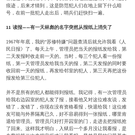
痕迹，后来才猜到，这是防范犯人们在地上留下什么暗
号，在前一批犯人走出后，哨兵们赶快扫一遍。
11
读报——
有一天林彪的名字突然从报纸上消失了
1967年年底，我的“苏修特嫌”问题查清后就允许我看《人
民日报》了。每天上午，管理员把当天的报纸发给我，第
二天发报时收走前一天的。当时，每三个犯人看一份报
纸，第一天管理员发给我当天的报，第二天发报的同时要
收回前一天的报纸，再发给邻室的犯人，第三天再把这份
报发给第三位犯人。
并不是所有的犯人都能得到报纸。我记得，有一次管理员
给我右边囚室的犯人发了报，接着他又对这位难友说，发
错了，发错了，你现在没有资格看报，快退给我！这位难
友可能与外界隔离已久，好不容易得到一张报纸，哪里肯
退给管理员。管理员只好打开囚室的门，走进去把报纸抢
了回来。这样我才明白，入狱后一个多月没让我看报，是