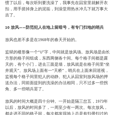
惯了以后，每次听到要洗澡了，我事先在囚室里就解开衣
扣，用手搓掉身上的泥垢，到澡堂用热水冲几下就万事大
吉了。
10
放风——
防范犯人在地上留暗号，有专门扫地的哨兵
放风也差不多是在1968年的春天开始的。
监狱的楼形像一个“U”字，中间就是放风场。放风场是由长
方形的格子间组成，东西两侧各十间。每个格子间都是露
天的，有个小门，进去三面是墙，放风就是在格子间里“坐
井观天”。放风场上面有一“天桥”，哨兵在上面来回巡视，
监视每个格子间里犯人的动静。犯人从囚室到放风场的押
送办法，同前面提到的洗澡的办法相同，只不过多一些拐
角、多一些哨兵罢了。
放风的时间大概是四十分钟。一开始是隔三岔五，1973年
以后，放风的时间多了，一周至少有一两次。每次放风，
都走进不同的格子间，每次都发现地上总是有扫帚扫过的