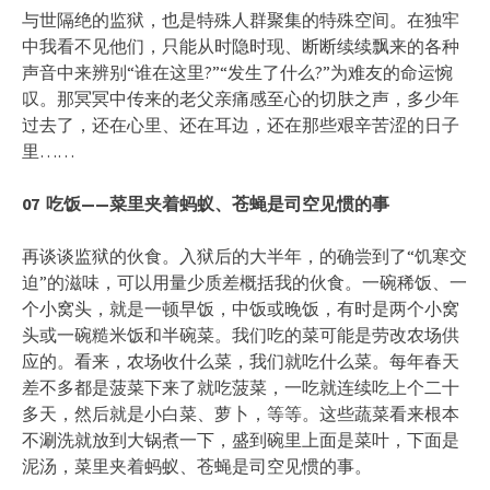
与世隔绝的监狱，也是特殊人群聚集的特殊空间。在独牢
中我看不见他们，只能从时隐时现、断断续续飘来的各种
声音中来辨别“谁在这里?”“发生了什么?”为难友的命运惋
叹。那冥冥中传来的老父亲痛感至心的切肤之声，多少年
过去了，还在心里、还在耳边，还在那些艰辛苦涩的日子
里……
07
吃饭——
菜里夹着蚂蚁、苍蝇是司空见惯的事
再谈谈监狱的伙食。入狱后的大半年，的确尝到了“饥寒交
迫”的滋味，可以用量少质差概括我的伙食。一碗稀饭、一
个小窝头，就是一顿早饭，中饭或晚饭，有时是两个小窝
头或一碗糙米饭和半碗菜。我们吃的菜可能是劳改农场供
应的。看来，农场收什么菜，我们就吃什么菜。每年春天
差不多都是菠菜下来了就吃菠菜，一吃就连续吃上个二十
多天，然后就是小白菜、萝卜，等等。这些蔬菜看来根本
不涮洗就放到大锅煮一下，盛到碗里上面是菜叶，下面是
泥汤，菜里夹着蚂蚁、苍蝇是司空见惯的事。