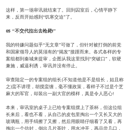
这样，第一场审讯就结束了。回到囚室后，心情平静下
来，反而开始感到“饥寒交迫”了。
05
“
不交代拉出去枪毙!”
我的特嫌问题似乎“无文章”可做了，但针对被打倒的前党
和国家领导人的莫须有的“揭发”接踵而来。各式各样的专
案组都到秦城来提审，企图从我这里找到“突破口”，软硬
兼施，威逼利诱，审讯并没有停止。
审查陆定一的专案组的组长(不知道他是不是组长，姑且称
之)蛮不讲理，胡搅蛮缠，毫不懂政策，看样子不过是个芝
麻大的军官，却装出一副大官的模样，真是令人恶心!
本来，审讯室的桌子上已给专案组摆上了茶杯，但这位组
长来后，看也不看，从自己的皮包里掏出一个又长又大的
玻璃瓶，用手绢擦了又擦，然后用眼睛仔细看了又看，再
掏出一个信封，倒出几片茶叶，用水冲开，再品尝几口，