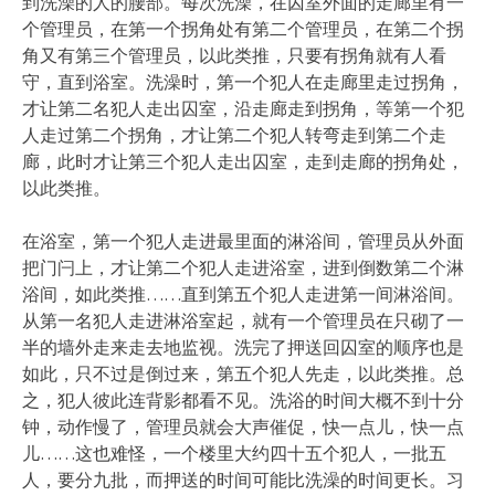
到洗澡的人的腰部。每次洗澡，在囚室外面的走廊里有一
个管理员，在第一个拐角处有第二个管理员，在第二个拐
角又有第三个管理员，以此类推，只要有拐角就有人看
守，直到浴室。洗澡时，第一个犯人在走廊里走过拐角，
才让第二名犯人走出囚室，沿走廊走到拐角，等第一个犯
人走过第二个拐角，才让第二个犯人转弯走到第二个走
廊，此时才让第三个犯人走出囚室，走到走廊的拐角处，
以此类推。
在浴室，第一个犯人走进最里面的淋浴间，管理员从外面
把门闩上，才让第二个犯人走进浴室，进到倒数第二个淋
浴间，如此类推……直到第五个犯人走进第一间淋浴间。
从第一名犯人走进淋浴室起，就有一个管理员在只砌了一
半的墙外走来走去地监视。洗完了押送回囚室的顺序也是
如此，只不过是倒过来，第五个犯人先走，以此类推。总
之，犯人彼此连背影都看不见。洗浴的时间大概不到十分
钟，动作慢了，管理员就会大声催促，快一点儿，快一点
儿……这也难怪，一个楼里大约四十五个犯人，一批五
人，要分九批，而押送的时间可能比洗澡的时间更长。习