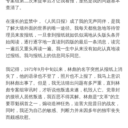
专案组第二次来提审后才让我看报，显然是我的问题基本
查清了。
在漫长的监禁中，《人民日报》成了我的无声同伴，是我
了解大墙外面的世界的唯一途径。我每天都焦急地等待管
理员来发报纸，一旦拿到报纸就如饥似渴地从头版头条开
始阅读，逐行逐字地一直读到四版的最后一条消息，读完
一遍后又重头再读一遍。我一生中从来没有如此认真地读
过报纸。我与报纸上的信息同乐同悲。
我记得，1971年9月中旬以来，林彪的名字突然从报纸上消
失了，他的语录也不登了，照片也不上报了，我马上意识
到林彪出事了。但是，我无法猜出问题有多严重，直到林
彪专案组审讯时，才听说他叛逃未遂，机毁人亡。党章封
的接班人居然叛逃，我百思不得其解。林彪是“文革”的主
要罪魁祸首之一，煽动造神狂热，迫害大批昔日的战友，
同时，我还为自己的敏感、判断力并未因多年的独牢丧失
而颇感欣慰。