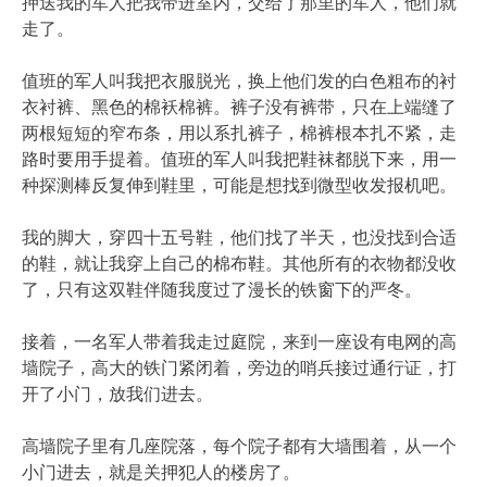
押送我的军人把我带进室内，交给了那里的军人，他们就
走了。
值班的军人叫我把衣服脱光，换上他们发的白色粗布的衬
衣衬裤、黑色的棉袄棉裤。裤子没有裤带，只在上端缝了
两根短短的窄布条，用以系扎裤子，棉裤根本扎不紧，走
路时要用手提着。值班的军人叫我把鞋袜都脱下来，用一
种探测棒反复伸到鞋里，可能是想找到微型收发报机吧。
我的脚大，穿四十五号鞋，他们找了半天，也没找到合适
的鞋，就让我穿上自己的棉布鞋。其他所有的衣物都没收
了，只有这双鞋伴随我度过了漫长的铁窗下的严冬。
接着，一名军人带着我走过庭院，来到一座设有电网的高
墙院子，高大的铁门紧闭着，旁边的哨兵接过通行证，打
开了小门，放我们进去。
高墙院子里有几座院落，每个院子都有大墙围着，从一个
小门进去，就是关押犯人的楼房了。