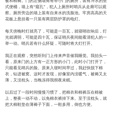
被和棉褥。门的左侧墙角有带小门的厕所，装有冲水的坐
式便桶，墙上有“窥孔”，犯人上厕所时哨兵从走廊可以观
察。厕所旁边的墙上装有自来水的洗脸池。牢房高高的天
花板上悬挂着一只装有两层防护罩的电灯。
每天傍晚时灯就亮了，可能是一百瓦，就寝哨吹响后，灯
光就调弱，可能是四十瓦，保证哨兵夜间能看清犯人的一
举一动。哨兵若有什么怀疑，可随时将大灯打开。
我正在观察，突然听到门上传来声音催我睡觉。我抬头一
看，原来门的上方有一正方形的小门，此时小门打开了，
只能看见哨兵的脸。原来入寝时间早过，我赶快脱下棉
衣，钻进被窝。这时才发现，好像室内没暖气，被褥又太
薄，又没枕头，当晚冻得我彻夜未眠。
以后过了一段时间慢慢习惯了，把棉衣和棉裤压在棉被
上，整夜一动不动，以免棉衣裤掉下来。至于没枕头，就
把大棉鞋垫在薄褥子下面，一鞋多用，倒也方便。