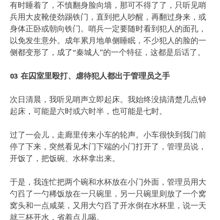
有时睡着了，不慎翻身脸向墙，那可不得了了，只听见哨
兵用大皮靴使劲踢铁门，直到把人吵醒，再翻过身来，或
身体正卧或朝向铁门。哨兵一定要随时看到犯人的面孔，
以免发生意外。成年累月地单侧睡眠，不少犯人的脸的一
侧都变形了，成了“秦城人”的一个特征，这都是后话了。
03
在囚室里殴打、虐待犯人都出于管理员之手
次日清晨，我听见哨声立即起床。我始终没搞清楚几点钟
起床，可能是六时或六时半，也可能是七时。
过了一会儿，走廊里传来小车的轮声。小车很快到我门前
停了下来，突然看见木门下端的小门打开了，管理员说，
开饭了，把饭碗、水杯拿出来。
于是，我连忙把两个碗和水杯放在小门外面，管理员用大
勺舀了一勺稀饭放在一只碗里，另一只碗里则放了一个窝
窝头和一点咸菜，又用大勺舀了开水倒在水杯里，说一天
就三杯开水，省着点儿喝。