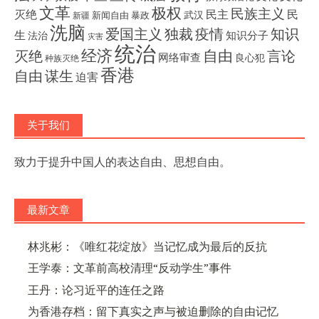
文革
极权
民族主义
灭绝
民主
民
武汉
新闻自由
暴政
新疆
洗脑
独裁
疫情
知识
爱国主义
生
知识分子
法治
灾害
统治
经济
灭绝
自由
言论
网络审查
良心犯
种族灭绝
香港
自由
谋生
迫害
关于我们
致力于提升中国人的表达自由、思想自由。
最新文章
林兆彬：《唯红花绽放》当记忆成为最后的反抗
王学泰：文革前高校清理“反动学生”事件
王丹：论习近平的连任之路
为香港存档：留下真实之声与被迫删除的自由记忆