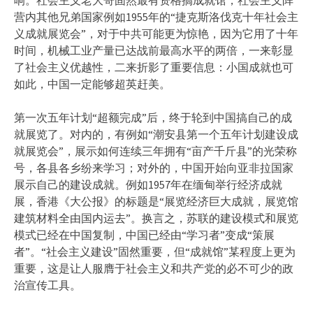
营内其他兄弟国家例如1955年的“捷克斯洛伐克十年社会主
义成就展览会”，对于中共可能更为惊艳，因为它用了十年
时间，机械工业产量已达战前最高水平的两倍，一来彰显
了社会主义优越性，二来折影了重要信息：小国成就也可
如此，中国一定能够超英赶美。
第一次五年计划“超额完成”后，终于轮到中国搞自己的成
就展览了。对内的，有例如“潮安县第一个五年计划建设成
就展览会”，展示如何连续三年拥有“亩产千斤县”的光荣称
号，各县各乡纷来学习；对外的，中国开始向亚非拉国家
展示自己的建设成就。例如1957年在缅甸举行经济成就
展，香港《大公报》的标题是“展览经济巨大成就，展览馆
建筑材料全由国内运去”。换言之，苏联的建设模式和展览
模式已经在中国复制，中国已经由“学习者”变成“策展
者”。“社会主义建设”固然重要，但“成就馆”某程度上更为
重要，这是让人服膺于社会主义和共产党的必不可少的政
治宣传工具。