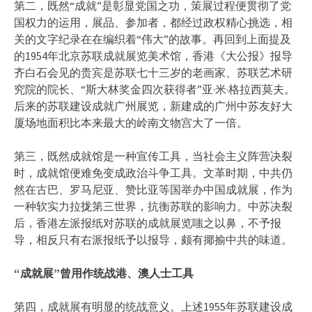
第二，既然“成就”是彰显党国之功，策展过程便贯彻了党
国权力的运用，展品、参加者，都经过政权精心挑选，相
关的文字纪录在在编织着“伟大”的故事。再回到上面提及
的1954年北京苏联成就展览美术馆，香港《大公报》报导
齐白石会见的贵宾是苏联七十三岁的老画家、苏联艺术研
究院的院长、“斯大林奖金四次获得者”亚·米·格拉西莫夫。
后来的苏联建设成就广州展览，新建成的广州中苏友好大
厦场地面积比本来最大的岭南文物宫大了一倍。
第三，既然成就馆是一种宣传工具，当社会主义阵营决裂
时，成就馆便难免变成政治斗争工具。文革时期，中共仍
然在古巴、罗马尼亚、赞比亚等国举办中国成就展，作为
一种软实力拉拢第三世界，抗衡苏联的影响力。中苏决裂
后，香港左派报纸对苏联的成就展览嗤之以鼻，不予报
导，相反只有右派报纸予以报导，颇有揶揄中共的味道。
“成就展”曾用作统战港、澳人士工具
第四，成就展有明显的统战意义。上述1955年苏联建设成