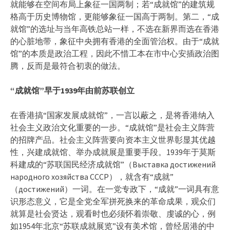
就能够在空间布局上象征一国两制；若“成就馆”的建筑规
格高于历史博物馆，更能够象征一国高于两制。第二，“成
就馆”的选址与当年高铁总站一样，不选在新界而选在香港
的心脏地带，象征中央拥有香港的全面管治权。由于“成就
馆”的本质是政治工程，因此不惜工本在市中心安插政治图
腾，反而是最符合初衷的做法。
“成就馆”早于1939年由前苏联创立
在香港搞“国家发展成就馆”，一言以蔽之，是将香港纳入
社会主义政治文化重要的一步。“成就馆”是社会主义阵营
的招牌产品。社会主义阵营要向资本主义世界彰显其优越
性，兴建成就馆、举办成就展是重要手段。1939年于莫斯
科建成的“苏联国民经济成就馆”（Выставка достижений
народного хозяйства СССР），就含有“成就”
（достижений）一词。在一党专政下，“成就”一词具有意
识形态意义，它是全党全军拼死换来的革命成果，观众们
就算是社会贤达，观看时也必须怀着崇敬、虔诚的心，例
如1954年北京“苏联成就展览”设有美术馆，曾经居港的中