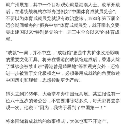
就广州展览，其中一个目标观众就是港澳人士。改革开放
后，在港统战机构亦举办过例如“中国体育成就展览会”。
不要以为体育成就展览就没有政治意味，1983年第五届全
运会期间举办的“振兴中华”体育成就展览，就开宗名义要
突出建国以来“特别是党的十一届三中全会以来”的体育成
就。
“成就”一词，并不中立，“成就馆”更是中共扩张政治影响
的重要文化工具。将来在香港的成就馆建成后，香港人除
了继续会被禁止讲“香港曾是殖民地”等客观史实外，还将
进一步被置于文化极权之中，必须采用成就馆的角度叙述
中国历史和现状，思想控制更为严峻。
镜头去到1965年。大会堂举办中国玩具展。某左报说有一
位八十五岁的老公公，不管要排除站多久，每天都要去参
观一次。他说：“因为，我终于看到了中国第一！”
将来围绕着成就馆的叙事模式，大体也离不开这个。