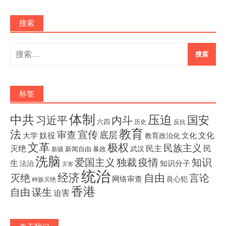
搜索
搜
索：
标签
体制
压迫
中共
国安
内斗
习近平
六四
历史
反抗
教育
法
宣传
审查
底层
奴役
文化
大学
文化
教育政治化
文革
极权
民族主义
灭绝
民主
民
武汉
新闻自由
暴政
新疆
洗脑
独裁
疫情
知识
爱国主义
生
知识分子
法治
灾害
统治
经济
灭绝
自由
言论
网络审查
良心犯
种族灭绝
香港
自由
谋生
迫害