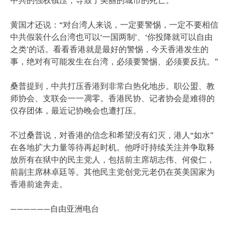
黄国才还说：“对台湾人来说，一定要警惕，一定不要相信
中共假装什么台湾也可以‘一国两制’、‘你投降就可以自由
之类’的话。看看香港就是最好的警惕，今天香港发生的
事，绝对有可能发生在台湾，必须要警惕、必须要反抗。”
桑普提到，中共打压香港到非常白热化地步。职公盟、教
师协会、支联会一一凋零。香港民协、记者协会是难得的
仅存团体，最近记协晚会也遭打压。
不过桑普说，对香港的信念和希望没有幻灭，港人“如水”
在各地扩大力量等待再起时机。他呼吁持续关注并争取释
放所有在狱中的民主党人，包括前主席胡志伟、何俊仁，
前副主席林卓廷等。其他民主党创党元老仍在英美国家为
香港前途奔走。
——————自由亚洲电台