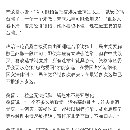
林荣基示警：“有可能预备把香港完全搞定以后，就安心搞
台湾了，一个一个来做，未来几年可能会加快”、“很多人
看不清，香港经济很糟，他不看也不理，现在最重要的是
台湾。”
政治评论员桑普接受自由亚洲电台采访指出，民主党要解
散已酝酿一段时间，即便年底有立法会选举，但在中共毁
灭、篡改选举制度后，所有选举都徒具形式。资格审查委
员会要求必须“忠党爱国”才能参选，在爱国者治港纲领、
国安法体制下，民主党经过多次表决，在最近多次选举已
不推派人参选。
桑普：一粒盐无法抵御一锅热水不将它融化
桑普说：“一个不参选的政党，没有募款能力，连去春酒、
党庆、去酒店、茶楼吃饭，都被以厨师打架，或水表坏了
等各种理由情况被拒绝，遭打压非常严重，不如归去。”
桑普提到，“一国两制”是香港民主党创党以来的梦想，首