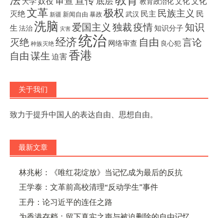
宣传
审查
底层
奴役
文化
大学
文化
教育政治化
文革
极权
民族主义
灭绝
民主
民
武汉
新闻自由
暴政
新疆
洗脑
独裁
疫情
知识
爱国主义
生
知识分子
法治
灾害
统治
经济
灭绝
自由
言论
网络审查
良心犯
种族灭绝
香港
自由
谋生
迫害
关于我们
致力于提升中国人的表达自由、思想自由。
最新文章
林兆彬：《唯红花绽放》当记忆成为最后的反抗
王学泰：文革前高校清理“反动学生”事件
王丹：论习近平的连任之路
为香港存档：留下真实之声与被迫删除的自由记忆