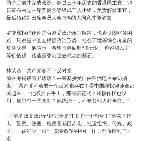
两个月前才完成改选、超过三十年历史的香港民主党，20
日宣布由党主席罗健熙等组成三人小组，负责解散事宜，
最后须得到出席会员大会75%的人同意才能解散。
罗健熙拒绝评论是否遭受政治压力解散，也否认因财务困
难，只说是中委会根据政治形势、社会环境等综合考量的
集体决定。他表示，希望香港回归“多元化、包容和民主”
等价值观，这些是香港过去成功的基石。
林荣基：共产党容不下反对党
前香港铜锣湾书店店长林荣基接受自由亚洲电台采访指
出，“共产党不会要一个反对党存在！看中国维权律师全都
关起来”、“他权力在手上，那需要花瓶？装模作样也没
用，那里有一国两制？他统治下，不要其他人有声音。”
“香港的政党政治已经完全是打上了一个句号！”林荣基指
出，警察、法庭、检察官都已赤化，社运组织、传媒、政
党一一被消灭，跟“一党专政”的中国一样，全面控制了香
港。