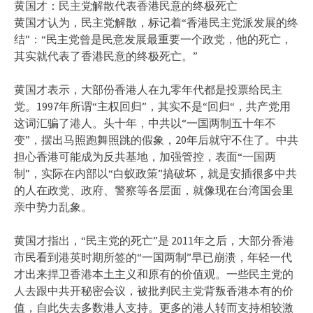
黄国才：民主党解散代表香港民意的终极死亡
黄国才认为，民主党解散，标记着“香港民主党派发展的终
结”：“民主党曾是民意发展最重要一个政党，他的死亡，
其实就代表了香港民意的终极死亡。”
黄国才表示，大部份香港人在九零年代都是投票给民主
党。1997年所谓“主权回归”，其实不是“回归“，共产党用
这词汇骗了港人。头十年，中共以“一国两制五十年不
变”，摆出马照跑舞照跳的假象，20年后就守不住了。中共
担心香港可能成为反共基地，加强管控，表面“一国两
制”，实际在内部以“白蚁政策”搞破坏，就是安插很多中共
的人在政党、政府、警察等各层面，就像现在台湾国会里
亲中势力乱象。
黄国才指出，“民主党的死亡”是 2011年之后，大部分香港
市民看到港英时期所签的“一国两制”早已崩溃，年轻一代
才出来捍卫香港本土主义和原有的价值观。一些民主党的
人去跟中共开秘密会议，被批判民主党背叛香港本有的价
值，自此失去多数港人支持。更多的港人转而支持相较激