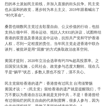
烈的本土派如民主前线，并加入直接的街头抗争。民主党
也从温和的政党，逐步转为本土主义、2019年跟着喊出了
“时代革命”。
桑普也细数民主党过去彰显自由、公义价值的行动，包括
支持占领中环、雨伞运动、抵抗人大831的决议，试图终结
香港的双普选及香港反送中运动，抗拒共产党和守护香港
人权，尽到一定程度的责任。当年民主党走进香港中联办
谈判，被批评是用“屈膝”的方式换取政治改革空间。
黄国才提到，2020年立法会选举有约70%超高投票率。之
后国安法实施，公民社会、政党参与态度大翻转。现在几
乎是“躺平”状态，多数人票也不投了，漠不关心。
民主党留给香港的遗产：香港曾有过民主 台湾须警惕
黄国才说：“（民主党）留给香港的遗产就是提醒我们，千
万不要以为香港自古以来就是支持中共，不是！香港曾经
有过很灿烂的民主自由的代表制度啊，很多人参与，因为
中共的强权镇压，导致了美丽的城市的死亡。”