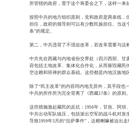
所管辖的政府，置于这个筹委会之下，这样一来
按照中共的地方组织原则，党和政府是两条线，
担任，政府的领导则可以有少数民族担任。当这个
条”的规定。
第二，中共违背了不强迫改革，若改革需要与达
中共先在西藏与内地省份交界处（四川西部、甘肃
容包括土地改革、集体化合作化，从而摧毁藏民
空达赖和班禅的群众基础。这些都是内地汉族地区
除了“民主改革”的内容同内地无异外，其手段也
中共的所作所为完全背离了《西藏17条》的原则
这些措施激起藏民的反抗：1956年，甘孜、阿
中共出动军队镇压，包括派出空军的战斗机对发生
导致1959年3月的“拉萨事件”，达赖喇嘛被迫出