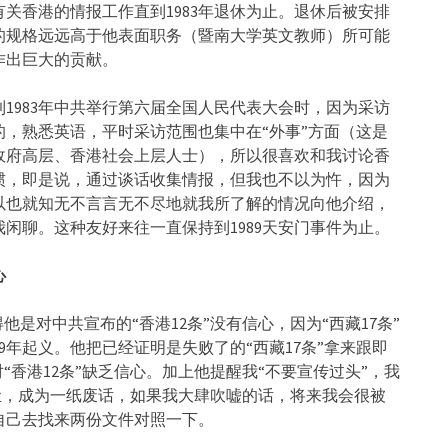
关香港的情报工作直到1983年退休为止。退休后被安排
的规格远远高于他表面职务（暨南大学英文教师）所可能
作出巨大的贡献。
1983年中共举行第六届全国人民代表大会时，因为采访
，熟悉英语，平时采访范围也集中在“外事”方面（这是
政府高层、香港社会上层人士），所以很喜欢和我讨论香
惯，即是说，通过谈话收集情报，但我也不以为忤，因为
以也就知无不言言无不尽地就我所了解的情况向他介绍，
闲聊。这种友好来往一直保持到1989天安门事件为止。
心
他是对中共宣布的“香港12条”没有信心，因为“西藏17条”
9年起义。他把已经证明是失败了的“西藏17条”拿来跟即
“香港12条”缺乏信心。加上他提醒我“不要宣传过头”，我
的后尘，成为一纸废话，如果我大肆吹嘘的话，将来我会很被
自己去找来两份文件对照一下。