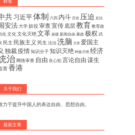
标签
体制
压迫
中共
内斗
习近平
六四
历史
反抗
教育
国安法
宣传
审查
底层
奴役
大学
教育政
文革
极权
文化灭绝
文化
治化
武
新闻自由
暴政
新疆
洗脑
民族主义
爱国主
民主
民生
汉
法治
灾害
经济
独裁
疫情
知识灭绝
义
知识分子
种族灭绝
统治
自由
言论自由
谋生
网络审查
良心犯
香港
迫害
关于我们
致力于提升中国人的表达自由、思想自由。
最新文章