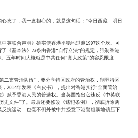
的心态了，我一直担心的，就是这句话：“今日西藏，明日
中英联合声明》确实使香港平稳地过渡1997这个坎。可
背了《基本法》23条由香港“自行立法”的规定，强制香港
年。五年时间大概就是中共任何“宽大政策”的容忍限度
立第二支管治队伍”，要分享特区政府的管治权，削弱特区
间表，2014年发表《白皮书》，提出对香港实行“全面管治
基本法》赋予香港人民的普选权。当英国指出它违反《中英联
历史文件”了。最后还要修改《逃犯条例》，彻底拆除两
模反抗运动，也毫不例外被中共授意下港警粗暴地镇压下