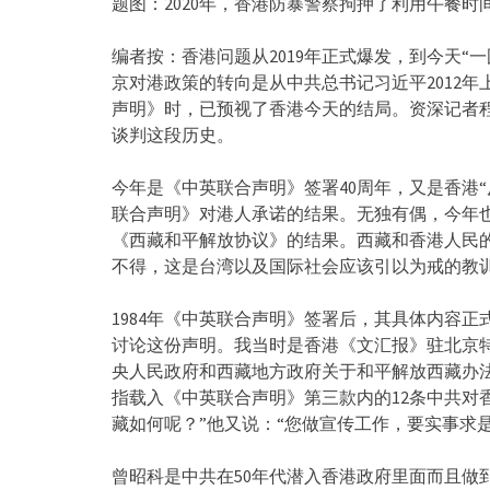
题图：2020年，香港防暴警察拘押了利用午餐
编者按：香港问题从2019年正式爆发，到今天“
京对港政策的转向是从中共总书记习近平2012年
声明》时，已预视了香港今天的结局。资深记者
谈判这段历史。
今年是《中英联合声明》签署40周年，又是香港“
联合声明》对港人承诺的结果。无独有偶，今年也
《西藏和平解放协议》的结果。西藏和香港人民的
不得，这是台湾以及国际社会应该引以为戒的教
1984年《中英联合声明》签署后，其具体内容
讨论这份声明。我当时是香港《文汇报》驻北京特派
央人民政府和西藏地方政府关于和平解放西藏办法的
指载入《中英联合声明》第三款内的12条中共对
藏如何呢？”他又说：“您做宣传工作，要实事求
曾昭科是中共在50年代潜入香港政府里面而且做