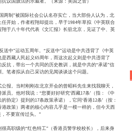
时间抗议国旗法的示威者。（来源：美国之音）
一国两制”被国际社会公认名存实亡，当大部份人认为，北
上任开始，作者程翔却提出，早于1984年草拟《中英联合
程翔于八十年代代表《文汇报》长驻北京，见证了中、英
反送中”运动五周年。“反送中”运动是中共违背了《中英
是西藏人民起义65周年，而这次起义则是中共违背了
反抗，带出一个共同的历史教训，就是中共的“承诺”信
训。笔者拟从自己采访的见闻谈谈这个问题。
正式公报。当时刚刚在北京开会的曾昭科先生来找我聊天，
员。他对我说：“您要好好研究‘西藏17条’（指：《中
协定》提到的17条政策承诺），它同‘香港12条’（按：
香港政策）两者的核心内容几乎是一模一样的，但今天西
是，不要宣传过头。”
到很高职级的“红色特工”（香港员警学校校长），后来身