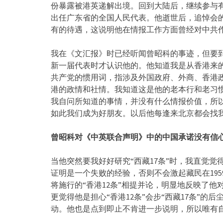
份暴露被港英递解出境。回到大陆后，继续参与有
出任广东省的全国人民代表。他逝世后，追悼会
有的待遇，这说明他在情报工作方面曾经对中共
我在《文汇报》时已经听闻曾昭科的事迹，但要到
新一届代表时才认识他的。他知道我是从香港来的
共产党的惯用词，指涉及外国政府、外商、香港
港的政情和社情。我知道这是他的老本行和老习
我自问所知道的事情，并没有什么情报价值，所
如此我们成为好朋友。以后他每逢来北京都会找我
曾昭科对《中英联合声明》中的中国承诺没有信
当他突然要我好好研究“西藏17条”时，我直觉觉得
证明是一个失败的经验，否则不会激起藏民在195
将施行的“香港12条”相提并论，明显地反映了他对
更觉得他是担心“香港12条”会步“西藏17条”
动。他也是点到即止不肯进一步说明，所以唯有