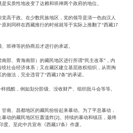
就是实质性地改变了达赖和班禅两个政府的地位。
但党高于政。在少数民族地区，党的领导是清一色由汉人
原则同样在西藏推行的时候就等于实际上推翻了“西藏17
赖、班禅等的协商后才进行的承诺。
南部、青海南部）的藏民地区进行所谓“民主改革”，内
传统社会经济体系；又在藏区建立基层政权组织，从而掏
的做法，完全违背了“西藏17条”的承诺。
一样残酷，例如划分阶级、没收财产、组织批斗会等等。
。
坝、甘南、昌都地区的藏民纷纷起来暴动。为了平息暴动，
暴动的藏民地区狂轰滥炸[2]。持续的暴动和镇压，最终
走印度。至此中共宣布《西藏17条》作废。