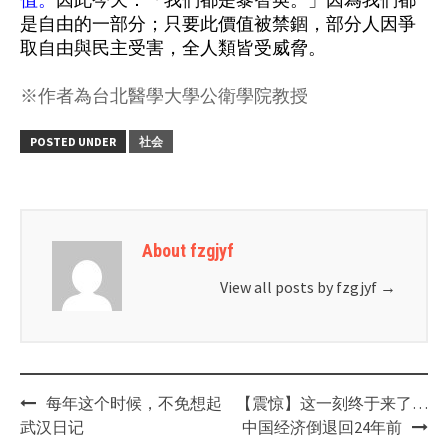
是自由的一部分；只要此價值被禁錮，部分人因爭
取自由與民主受害，全人類皆受威脅。
※作者為台北醫學大學公衛學院教授
POSTED UNDER
社会
About fzgjyf
View all posts by fzgjyf
→
Post
每年这个时候，不免想起
【震惊】这一刻终于来了…
navigation
武汉日记
中国经济倒退回24年前