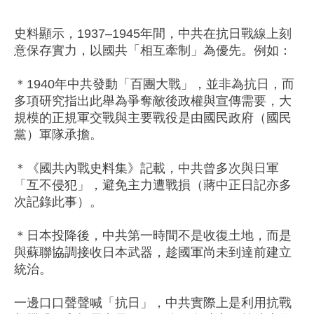
史料顯示，1937–1945年間，中共在抗日戰線上刻
意保存實力，以國共「相互牽制」為優先。例如：
＊1940年中共發動「百團大戰」，並非為抗日，而
多項研究指出此舉為爭奪敵後政權與宣傳需要，大
規模的正規軍交戰與主要戰役是由國民政府（國民
黨）軍隊承擔。
＊《國共內戰史料集》記載，中共曾多次與日軍
「互不侵犯」，避免主力遭戰損（蔣中正日記亦多
次記錄此事）。
＊日本投降後，中共第一時間不是收復土地，而是
與蘇聯協調接收日本武器，趁國軍尚未到達前建立
統治。
一邊口口聲聲喊「抗日」，中共實際上是利用抗戰