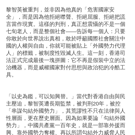
黎智英被重判，並非因為他真的「危害國家安
全」，而是因為他拒絕噤聲、拒絕屈服、拒絕把謊
言當作現實。這樣的判刑，真正想震懾的不是一個
七旬老人，而是整個社會——告訴每一個人：只要
你敢於向世界說出真相，敢於呼籲國際社會關注中
國的人權與自由，你就可能被貼上「外國勢力代理
人」的標籤，被制度性毀滅人生。這一刻，香港司
法正式完成最後一塊拼圖：它不再是假裝中立的法
治機器，而是威權國家對付思想與政治犯的冷酷工
具。
「以史為鑑，可以知興替。」當代對香港自由與民
主壓迫，黎智英遭長期監禁，被判刑20年，被控
「串謀勾結外國勢力」，其荒謬性不只在法律與人
性層面，更在歷史層面。因為如果要論「勾結外國
勢力」，中國共產黨一百年史，就是一部靠外援而
興、靠外國勢力奪權、再以所謂勾結外力威脅人民