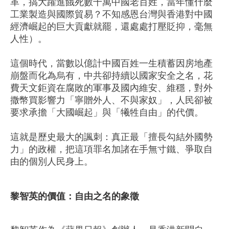
革，搞大躍進餓死數千萬中國老百姓，當年懂什麼
工業製造與國際貿易？不知感恩台灣與香港對中國
經濟崛起的巨大貢獻就罷，還處處打壓貶抑，毫無
人性）。
這個時代，當數以億計中國百姓一生積蓄因房地產
崩盤而化為烏有，中共卻持續以國家安全之名，花
費天文鉅資在腐敗的軍事及國內維安、維穩，對外
撒幣買影響力「寧贈外人、不與家奴」，人民卻被
要求承擔「大國崛起」與「犧牲自由」的代價。
這就是歷史最大的諷刺：真正最「擅長勾結外國勢
力」的政權，把這項罪名加諸在手無寸鐵、爭取自
由的個別人民身上。
黎智英的價值：自由之名的象徵