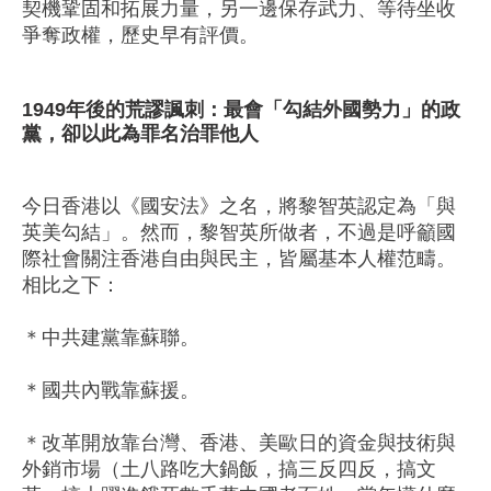
契機鞏固和拓展力量，另一邊保存武力、等待坐收
爭奪政權，歷史早有評價。
1949年後的荒謬諷刺：最會「勾結外國勢力」的政
黨，卻以此為罪名治罪他人
今日香港以《國安法》之名，將黎智英認定為「與
英美勾結」。然而，黎智英所做者，不過是呼籲國
際社會關注香港自由與民主，皆屬基本人權范疇。
相比之下：
＊中共建黨靠蘇聯。
＊國共內戰靠蘇援。
＊改革開放靠台灣、香港、美歐日的資金與技術與
外銷市場（土八路吃大鍋飯，搞三反四反，搞文