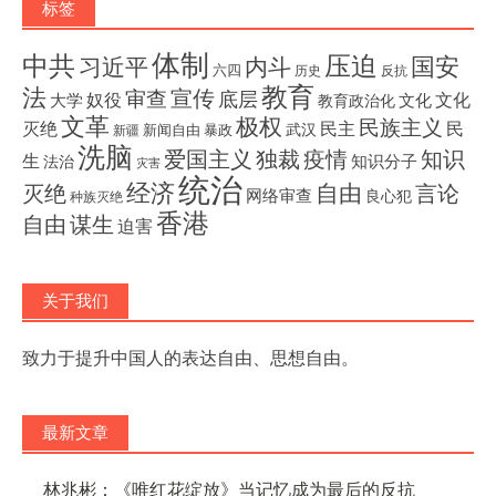
标签
体制
压迫
中共
国安
内斗
习近平
六四
历史
反抗
教育
法
宣传
审查
底层
奴役
文化
大学
文化
教育政治化
文革
极权
民族主义
灭绝
民主
民
武汉
新闻自由
暴政
新疆
洗脑
独裁
疫情
知识
爱国主义
生
知识分子
法治
灾害
统治
经济
灭绝
自由
言论
网络审查
良心犯
种族灭绝
香港
自由
谋生
迫害
关于我们
致力于提升中国人的表达自由、思想自由。
最新文章
林兆彬：《唯红花绽放》当记忆成为最后的反抗