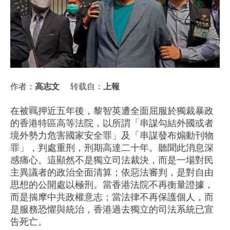
作者：
高志文
转载自：
上報
在被羈押近五年後，黎智英遭全面屈服於獨裁暴政
的香港特區高等法院，以所謂「串謀勾結外國或者
境外勢力危害國家安全罪」及「串謀發布煽動刊物
罪」，判處重刑，刑期高達二十年。聽聞此消息深
感痛心。這顯然不是獨立司法裁決，而是一場對民
主異議者的政治全面清算；依惡法審判，是對自由
思想的公開處以極刑。當香港法院不再衡量證據，
而是揣摩中共政權意志；當法律不再保護個人，而
是服務恐懼與統治，香港過去獨立的司法系統已宣
告死亡。