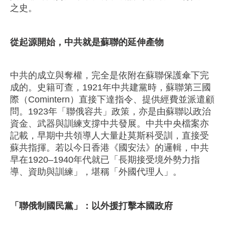
之史。
從起源開始，中共就是蘇聯的延伸產物
中共的成立與奪權，完全是依附在蘇聯保護傘下完
成的。史籍可查，1921年中共建黨時，蘇聯第三國
際（Comintern）直接下達指令、提供經費並派遣顧
問。1923年「聯俄容共」政策，亦是由蘇聯以政治
資金、武器與訓練支撐中共發展。中共中央檔案亦
記載，早期中共領導人大量赴莫斯科受訓，直接受
蘇共指揮。若以今日香港《國安法》的邏輯，中共
早在1920–1940年代就已「長期接受境外勢力指
導、資助與訓練」，堪稱「外國代理人」。
「聯俄制國民黨」：以外援打擊本國政府