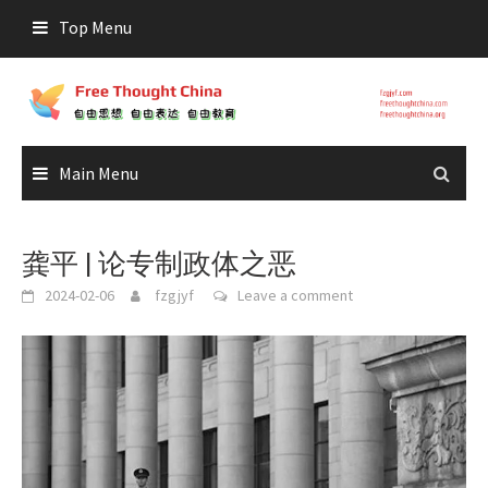
Skip
Top Menu
to
content
Main Menu
龚平 | 论专制政体之恶
2024-02-06
fzgjyf
Leave a comment