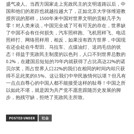
盛气凌人。当西方国家走上宪政民主的文明道路以后，中
国和他们的差距也就越拉越大了，正如北京大学张维迎教
授所说的那样，1500年来中国对世界文明的贡献几乎为
零！对人类来说，中国完全成了可有可无的存在，世界缺
了中国不会有任何损失，汽车照样跑、飞机照样飞、电话
照样打、网络照样用，相反，如果没有西方世界，中国现
在还会处在牛犁田、马拉车、点煤油灯、送鸡毛信的状
态！得益于宪政民主制度的以色列，人口不到世界总数的
0.2%，在建国后短短的70年内就获得了占比高达22%的诺
贝尔奖，而占世界人口22%的我们在相同的时间内却只获
得不足此奖的0.5%。这让我们中华民族情何以堪？但凡有
一点点自尊心的中国人都不能接受这样的耻辱！中国之所
以如此不堪，就是因为共产党不愿意跟随历史发展的脚
步，抱残守缺，拒绝了宪政民主所致。
POSTED UNDER
社会