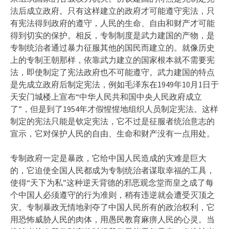
法后成立政府。只有这样建立的政府才可能遵守宪法，只
有宪法得到政府的遵守，人民的生命、自由和财产才可能
得到切实的保护。相反，专制制度是武力建国的产物，是
专制统治者通过暴力征服其他的国民而建立的。就像历史
上的专制王朝那样，依靠武力建立的国家根本就不需要宪
法，即使制定了宪法政府也不可能遵守。武力建国的特点
是先成立政府后制定宪法，例如毛泽东在1949年10月1日于
天安门城楼上宣布“中华人民共和国中央人民政府成立
了”，但是到了1954年才假惺惺地组织人员制定宪法。这样
制定的宪法只能是钦定宪法，它不过是征服者统治意志的
宣示，它对保护人民的自由、生命和财产没有一点用处。
专制政府一定是暴政，它给中国人民造成的灾难是巨大
的，它迫使全国人民都成为专制统治者谋取幸福的工具，
使得“天下为私”这种逆天背德的邪恶观念堂而皇之成了每
个中国人必须遵守的行为准则，稍有违逆就会遭受灭顶之
灾。专制暴政无情地剥夺了中国人民所有的政治权利，它
用恐怖威胁人民的肉体，用愚民教育麻痹人民的心灵。当