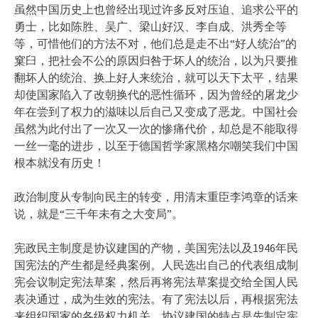
虽然中国历史上也曾经出现过许多反对压迫、追求公平的
勇士，比如陈胜、吴广、梁山好汉、李自成、洪秀全等
等，可惜他们的方法不对，他们总是走不出“好人统治”的
窠臼，把社会不公的原因归咎于坏人的统治，以为只要推
翻坏人的统治、换上好人来统治，就可以天下太平，结果
却使国家陷入了改朝换代的恶性循环，因为曾经的屠龙少
年在尝到了权力的滋味以后自己又变成了恶龙。中国社会
虽然为此付出了一次又一次的惨痛代价，却总是不能取得
一丝一毫的进步，以至于德国哲学家黑格尔嘲笑我们中国
根本就没有历史！
政治制度从专制向民主的转变，用清末重臣李鸿章的话来
说，就是“三千年未有之大变局”。
宪政民主制度是协议建国的产物，美国宪法以及1946年民
国宪法的产生都是经典案例。人民选出自己的代表组成制
宪会议制定宪法草案，然后再将宪法草案提交给全国人民
表决通过，成为生效的宪法。有了宪法以后，再根据宪法
来组织国家的各级权力机关。协议建国的特点是先制定宪