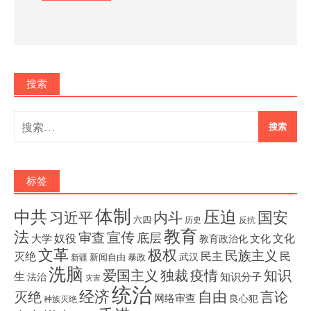
搜索
搜
索：
标签
体制
压迫
中共
国安
内斗
习近平
六四
历史
反抗
教育
法
宣传
审查
底层
奴役
文化
大学
文化
教育政治化
文革
极权
民族主义
灭绝
民主
民
武汉
新闻自由
暴政
新疆
洗脑
独裁
疫情
知识
爱国主义
生
知识分子
法治
灾害
统治
经济
灭绝
自由
言论
网络审查
良心犯
种族灭绝