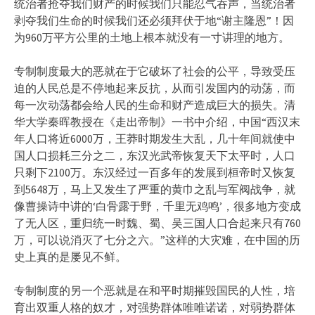
统治者抢夺我们财产的时候我们只能忍气吞声，当统治者
剥夺我们生命的时候我们还必须拜伏于地“谢主隆恩”！因
为960万平方公里的土地上根本就没有一寸讲理的地方。
专制制度最大的恶就在于它破坏了社会的公平，导致受压
迫的人民总是不停地起来反抗，从而引发国内的动荡，而
每一次动荡都会给人民的生命和财产造成巨大的损失。清
华大学秦晖教授在《走出帝制》一书中介绍，中国“西汉末
年人口将近6000万，王莽时期发生大乱，几十年间就使中
国人口损耗三分之二，东汉光武帝恢复天下太平时，人口
只剩下2100万。东汉经过一百多年的发展到桓帝时又恢复
到5648万，马上又发生了严重的黄巾之乱与军阀战争，就
像曹操诗中讲的‘白骨露于野，千里无鸡鸣’，很多地方变成
了无人区，重归统一时魏、蜀、吴三国人口合起来只有760
万，可以说消灭了七分之六。”这样的大灾难，在中国的历
史上真的是屡见不鲜。
专制制度的另一个恶就是在和平时期摧毁国民的人性，培
育出双重人格的奴才，对强势群体唯唯诺诺，对弱势群体