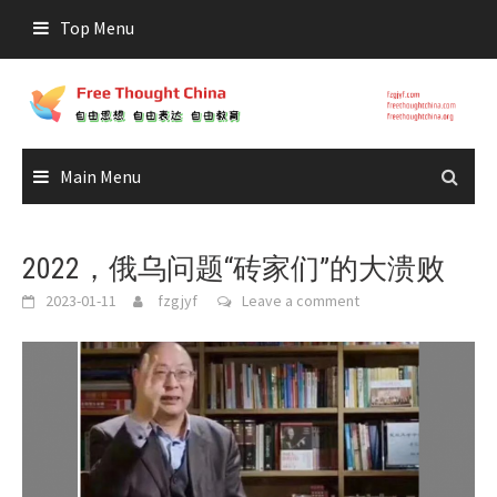
Skip
Top Menu
to
content
Main Menu
2022，俄乌问题“砖家们”的大溃败
2023-01-11
fzgjyf
Leave a comment