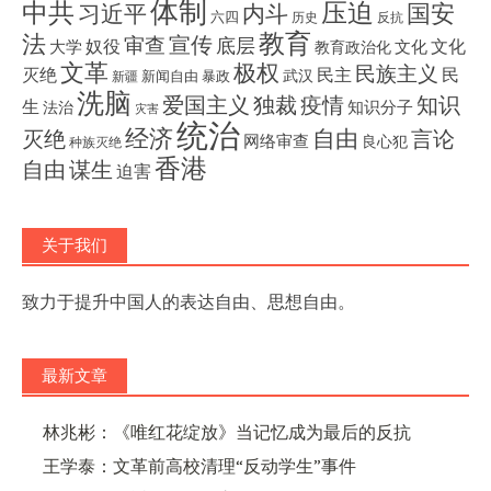
体制
压迫
中共
国安
内斗
习近平
六四
历史
反抗
教育
法
宣传
审查
底层
奴役
文化
大学
文化
教育政治化
文革
极权
民族主义
灭绝
民主
民
武汉
新闻自由
暴政
新疆
洗脑
独裁
疫情
知识
爱国主义
生
知识分子
法治
灾害
统治
经济
灭绝
自由
言论
网络审查
良心犯
种族灭绝
香港
自由
谋生
迫害
关于我们
致力于提升中国人的表达自由、思想自由。
最新文章
林兆彬：《唯红花绽放》当记忆成为最后的反抗
王学泰：文革前高校清理“反动学生”事件