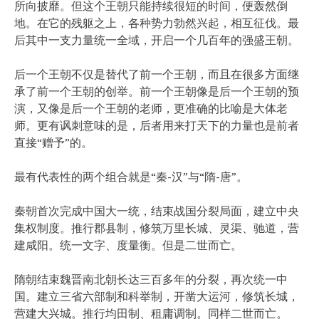
所向披靡。但这个王朝只能持续很短的时间，便轰然倒
地。在它的残躯之上，各种势力勃然兴起，相互征伐。最
后其中一支力量统一全域，开启一个几百年的强盛王朝。
后一个王朝不仅是替代了前一个王朝，而且在很多方面继
承了前一个王朝的创举。前一个王朝像是后一个王朝的预
演，又像是后一个王朝的老师，更准确的比喻是大体老
师。更有讽刺意味的是，后者用来打天下的力量也是前者
直接“赠予”的。
最有代表性的两个组合就是“秦-汉”与“隋-唐”。
秦朝首次完成中国大一统，结束战国分裂局面，建立中央
集权制度。推行郡县制，修筑万里长城、灵渠、驰道，营
建咸阳。统一文字、度量衡。但是二世而亡。
隋朝结束魏晋南北朝长达三百多年的分裂，再次统一中
国。建立三省六部制和科举制，开凿大运河，修筑长城，
营建大兴城。推行均田制、租庸调制。同样二世而亡。