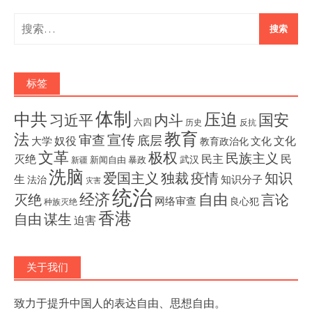
搜
索：
标签
体制
压迫
中共
国安
内斗
习近平
六四
历史
反抗
教育
法
宣传
审查
底层
奴役
文化
大学
文化
教育政治化
文革
极权
民族主义
灭绝
民主
民
武汉
新闻自由
暴政
新疆
洗脑
独裁
疫情
知识
爱国主义
生
知识分子
法治
灾害
统治
经济
灭绝
自由
言论
网络审查
良心犯
种族灭绝
香港
自由
谋生
迫害
关于我们
致力于提升中国人的表达自由、思想自由。