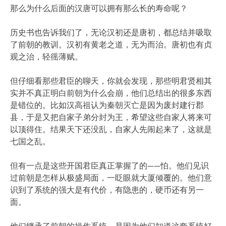
那么为什么后面的汉唐可以拥有那么长的寿命呢？
历史书也告诉我们了，无论汉初还是唐初，都总结并吸取
了前朝的教训。汉初有黄老之道，无为而治。唐初也有贞
观之治，轻徭薄赋。
但仔细看那些君臣的聊天，你就会发现，那些明君贤相其
实并不真正明白前朝为什么会崩，他们总结出的很多东西
是错位的。比如汉高祖认为秦朝灭亡是因为废封建行郡
县，于是又把自家子弟分封为王，希望这些自家人将来可
以顶得住。结果天下还没乱，自家人先闹起来了，这就是
七国之乱。
但有一点是这些开国君臣真正掌握了的——怕。他们见识
过前朝是怎样从极盛局面，一眨眼就大厦倾覆的。他们意
识到了系统的强大是有代价，有隐患的，硬币还有另一
面。
他们继承了前朝的操作系统，是因为他们知道这套系统好