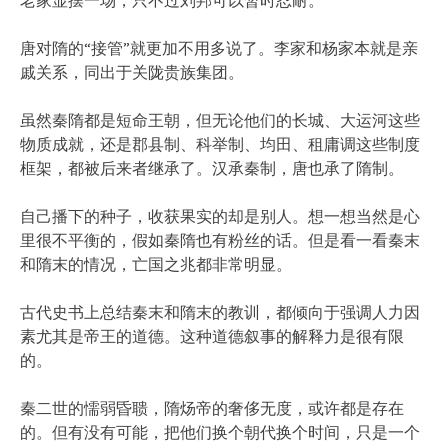
唐对隋的“接管”就更加不用多说了。李家和杨家本就是亲
戚关系，同出于关陇贵族集团。
虽然秦隋都是短命王朝，但无论他们的长城、大运河这些
物质成就，还是郡县制、科举制、均田、租庸调这些制度
框架，都被后来者继承了。汉承秦制，唐也承了隋制。
自己播下的种子，收获果实的却是别人。想一想当然是心
里很不平衡的，假如秦隋也有粉丝的话。但是看一看秦末
和隋末的情况，亡国之兆都非常明显。
古代史书上总结秦末和隋末的教训，都倾向于强调人力因
素尤其是帝王的道德。这种道德叙事的解释力是很有限
的。
秦二世的懦弱昏聩，隋炀帝的奢侈无度，或许都是存在
的。但有没有可能，把他们换个朝代换个时间，只是一个