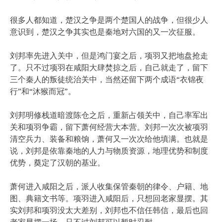
很多人都知道，楚汉之争是两个楚国人的战争，但很少人
意识到，楚汉之争其实也是秦地对六国的又一次征服。
刘邦率先进入关中，但是鸿门宴之后，项羽又把地盘抢走
了。只不过项羽在咸阳大肆焚掠之后，自己就走了，留下
三个秦人的叛徒统治关中，当然还留下两个成语“衣锦夜
行”和“沐猴而冠”。
刘邦明修栈道暗渡陈仓之后，重新占领关中，自己率军出
关和项羽争霸，留下萧何经营大本营。刘邦一次次被项羽
清空兵力、装备和粮饷，萧何又一次次给他填满。也就是
说，刘邦是依靠秦地的人力与物质资源，地理优势和制度
优势，奠定了汉朝的基业。
萧何进入咸阳之后，派人收集保管秦朝的律令、户籍、地
图、典籍文书等。项羽进入咸阳后，只想回老家显摆。其
实刘邦和项羽没太大差别，刘邦也不信任韩信，最后也回
老家显摆一场，只不过刘邦可以暂时忍耐。