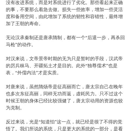
没有改进系统，而是对系统进行了劣化。那些看起来正确
的事，不要那么着急去做。损失一些效率，增加一些灵活
度和备用空间，由此增加了系统的韧性和容错性，最终增
加了王朝的寿命。
无论汉承秦制还是唐承隋制，都有一个“后退一步，再杀回
马枪”的动作。
对汉来说，文帝景帝时期的无为只是暂时的手段，汉武帝
的厉兵秣马、开疆拓土才是目的。此外“独尊儒术”也是
表，“外儒内法”才是实质。
对唐来说，虽然隋炀帝是征高丽而亡，唐太宗自己在晚年
也多次东征高丽，同样无功而返，虚耗民力。只不过这个
时候王朝的身体已经比较强健了，唐太宗动用的资源也较
为克制。
反过来说，光是“知道怕”这一点，就已经是很了不得的觉
悟了。我们所说的系统，只是更大的系统的一部分，是看