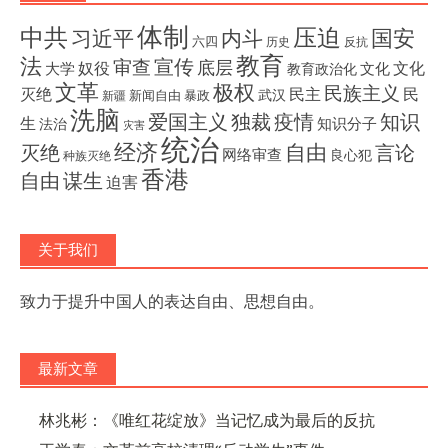
体制
压迫
中共
国安
内斗
习近平
六四
历史
反抗
教育
法
宣传
审查
底层
奴役
文化
大学
文化
教育政治化
文革
极权
民族主义
灭绝
民主
民
武汉
新闻自由
暴政
新疆
洗脑
独裁
疫情
知识
爱国主义
生
知识分子
法治
灾害
统治
经济
灭绝
自由
言论
网络审查
良心犯
种族灭绝
香港
自由
谋生
迫害
关于我们
致力于提升中国人的表达自由、思想自由。
最新文章
林兆彬：《唯红花绽放》当记忆成为最后的反抗