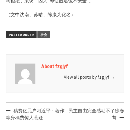
均拒绝了采访，因为“即使匿名也不安全”。
（文中沈南、苏晴、陈康为化名）
POSTED UNDER
社会
About fzgjyf
View all posts by fzgjyf
→
Post
稿费亿元户习近平：著作
民主自由完全感动不了徐春
navigation
等身稿费惊人惹疑
莺