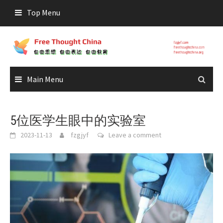
Skip
Top Menu
to
content
Main Menu
5位医学生眼中的实验室
2023-11-13
fzgjyf
Leave a comment