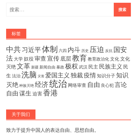
搜
索：
标签
体制
压迫
中共
国安
内斗
习近平
六四
历史
反抗
教育
法
宣传
审查
底层
奴役
文化
大学
文化
教育政治化
文革
极权
民族主义
灭绝
民主
民
武汉
新闻自由
暴政
新疆
洗脑
独裁
疫情
知识
爱国主义
生
知识分子
法治
灾害
统治
经济
灭绝
自由
言论
网络审查
良心犯
种族灭绝
香港
自由
谋生
迫害
关于我们
致力于提升中国人的表达自由、思想自由。