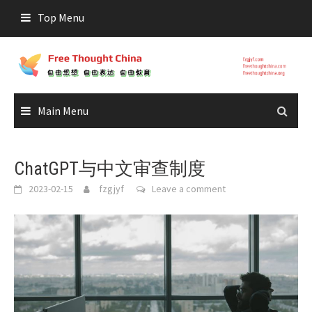
Skip
Top Menu
to
content
Main Menu
ChatGPT与中文审查制度
2023-02-15
fzgjyf
Leave a comment