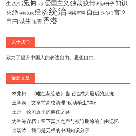
洗脑
独裁
疫情
知识
爱国主义
生
知识分子
法治
灾害
统治
经济
灭绝
自由
言论
网络审查
良心犯
种族灭绝
香港
自由
谋生
迫害
关于我们
致力于提升中国人的表达自由、思想自由。
最新文章
林兆彬：《唯红花绽放》当记忆成为最后的反抗
王学泰：文革前高校清理“反动学生”事件
王丹：论习近平的连任之路
为香港存档：留下真实之声与被迫删除的自由记忆
金观涛：我们是无根的中国知识分子