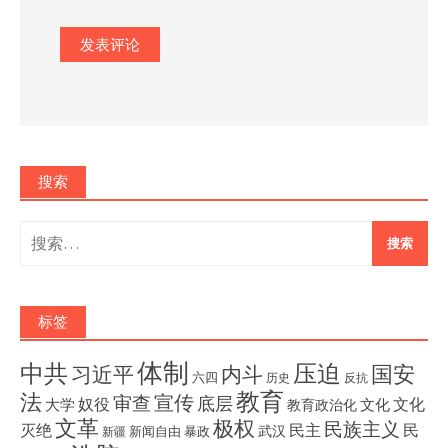
搜索
搜
索：
标签
体制
压迫
中共
国安
内斗
习近平
六四
历史
反抗
教育
法
宣传
审查
底层
奴役
文化
大学
文化
教育政治化
文革
极权
民族主义
灭绝
民主
民
武汉
新闻自由
暴政
新疆