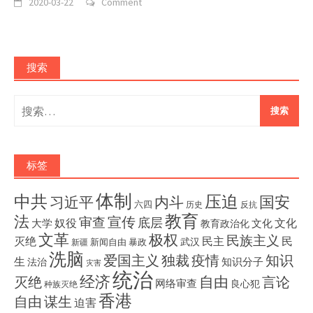
2020-03-22
Comment
搜索
搜
索：
标签
体制
压迫
中共
国安
内斗
习近平
六四
历史
反抗
教育
法
宣传
审查
底层
奴役
文化
大学
文化
教育政治化
文革
极权
民族主义
灭绝
民主
民
武汉
新闻自由
暴政
新疆
洗脑
独裁
疫情
知识
爱国主义
生
知识分子
法治
灾害
统治
经济
灭绝
自由
言论
网络审查
良心犯
种族灭绝
香港
自由
谋生
迫害