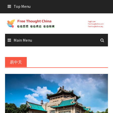
Skip
Top Menu
to
content
Main Menu
易中天