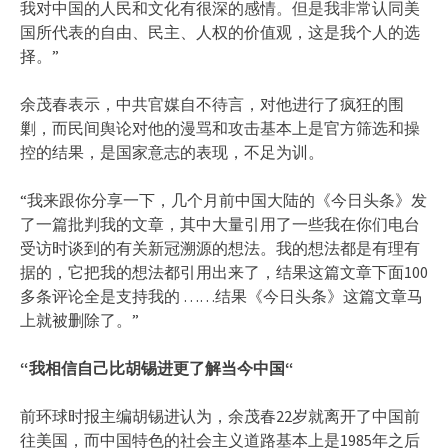
我对中国的人民和文化有很深的感情。但是我非常认同美
国所代表的自由、民主、人权的价值观，这是我个人的选
择。”
余茂春表示，中共官媒自不待言，对他进行了疯狂的围
剿，而民间舆论对他的漫骂和攻击基本上是官方筛选和操
控的结果，是国家意志的表现，不足为训。
“我来跟你分享一下，几个月前中国大陆的《今日头条》发
了一篇批判我的文章，其中大量引用了一些我在你们电台
受访时谈到的有关新冠溯源的想法。我的想法都是有理有
据的，它把我的想法都引用出来了，结果这篇文章下面100
多条评论全是支持我的 ……结果《今日头条》这篇文章马
上就被删除了。”
“我相信自己比胡锡进更了解当今中国
“
前环球时报主编胡锡进认为，余茂春22岁就离开了中国前
往美国，而中国特色的社会主义道路基本上是1985年之后