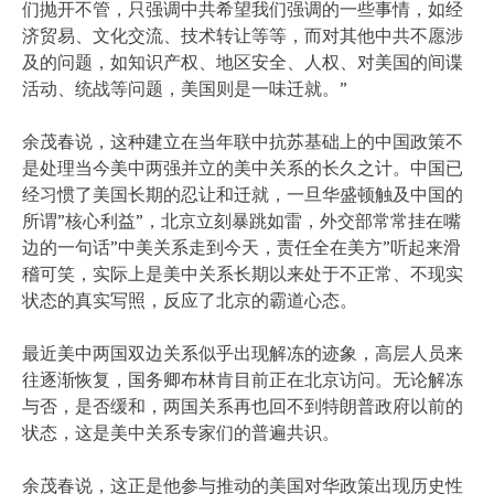
们抛开不管，只强调中共希望我们强调的一些事情，如经
济贸易、文化交流、技术转让等等，而对其他中共不愿涉
及的问题，如知识产权、地区安全、人权、对美国的间谍
活动、统战等问题，美国则是一味迁就。”
余茂春说，这种建立在当年联中抗苏基础上的中国政策不
是处理当今美中两强并立的美中关系的长久之计。中国已
经习惯了美国长期的忍让和迁就，一旦华盛顿触及中国的
所谓”核心利益”，北京立刻暴跳如雷，外交部常常挂在嘴
边的一句话”中美关系走到今天，责任全在美方”听起来滑
稽可笑，实际上是美中关系长期以来处于不正常、不现实
状态的真实写照，反应了北京的霸道心态。
最近美中两国双边关系似乎出现解冻的迹象，高层人员来
往逐渐恢复，国务卿布林肯目前正在北京访问。无论解冻
与否，是否缓和，两国关系再也回不到特朗普政府以前的
状态，这是美中关系专家们的普遍共识。
余茂春说，这正是他参与推动的美国对华政策出现历史性