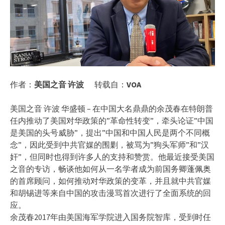
作者：
美国之音 许波
转载自：
VOA
美国之音 许波 华盛顿 – 在中国大名鼎鼎的余茂春在特朗普
任内推动了美国对华政策的”革命性转变”，牵头论证”中国
是美国的头号威胁”，提出”中国和中国人民是两个不同概
念”，因此受到中共官媒的围剿，被骂为”狗头军师”和”汉
奸”，但同时也得到许多人的支持和赞赏。他最近接受美国
之音的专访，畅谈他如何从一名学者成为前国务卿蓬佩奥
的首席顾问，如何推动对华政策的变革，并且就中共官媒
和胡锡进等来自中国的攻击漫骂首次进行了全面系统的回
应。
余茂春2017年由美国海军学院进入国务院智库，受到时任