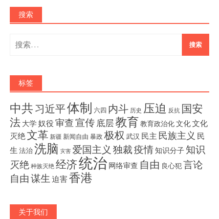
搜索
搜
索：
标签
体制
压迫
中共
国安
内斗
习近平
六四
历史
反抗
教育
法
宣传
审查
底层
奴役
文化
大学
文化
教育政治化
文革
极权
民族主义
灭绝
民主
民
武汉
新闻自由
暴政
新疆
洗脑
独裁
疫情
知识
爱国主义
生
知识分子
法治
灾害
统治
经济
灭绝
自由
言论
网络审查
良心犯
种族灭绝
香港
自由
谋生
迫害
关于我们