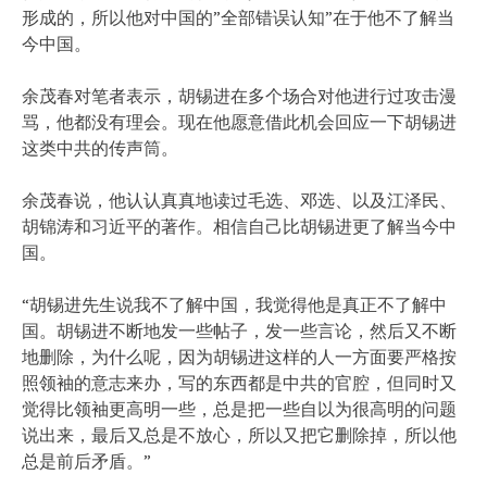
形成的，所以他对中国的”全部错误认知”在于他不了解当
今中国。
余茂春对笔者表示，胡锡进在多个场合对他进行过攻击漫
骂，他都没有理会。现在他愿意借此机会回应一下胡锡进
这类中共的传声筒。
余茂春说，他认认真真地读过毛选、邓选、以及江泽民、
胡锦涛和习近平的著作。相信自己比胡锡进更了解当今中
国。
“胡锡进先生说我不了解中国，我觉得他是真正不了解中
国。胡锡进不断地发一些帖子，发一些言论，然后又不断
地删除，为什么呢，因为胡锡进这样的人一方面要严格按
照领袖的意志来办，写的东西都是中共的官腔，但同时又
觉得比领袖更高明一些，总是把一些自以为很高明的问题
说出来，最后又总是不放心，所以又把它删除掉，所以他
总是前后矛盾。”