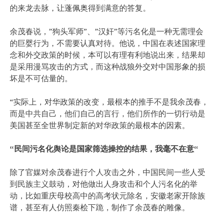
的来龙去脉，让蓬佩奥得到满意的答复。
余茂春说，”狗头军师”、”汉奸”等污名化是一种无需理会
的巨婴行为，不需要认真对待。他说，中国在表述国家理
念和外交政策的时候，本可以有理有利地说出来，结果却
是采用漫骂攻击的方式，而这种战狼外交对中国形象的损
坏是不可估量的。
“实际上，对华政策的改变，最根本的推手不是我余茂春，
而是中共自己，他们自己的言行，他们所作的一切行动是
美国甚至全世界制定新的对华政策的最根本的因素。
“
民间污名化舆论是国家筛选操控的结果，我毫不在意
“
除了官媒对余茂春进行个人攻击之外，中国民间一些人受
到民族主义鼓动，对他做出人身攻击和个人污名化的举
动，比如重庆母校高中的高考状元除名，安徽老家开除族
谱，甚至有人仿照秦桧下跪，制作了余茂春的雕像。