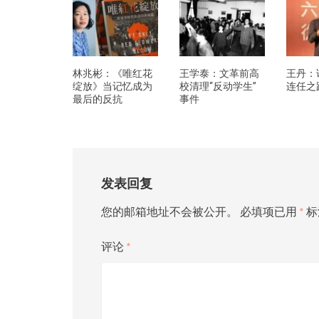
林兆彬：《唯红花
王学泰：文革前高
王丹：
绽放》当记忆成为
校清理“反动学生”
连任之
最后的反抗
事件
发表回复
您的邮箱地址不会被公开。
必填项已用
*
标
评论
*