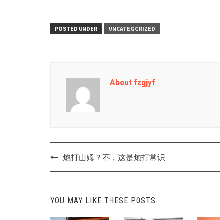
POSTED UNDER
UNCATEGORIZED
About fzgjyf
Post
炮打山姆？不，这是炮打常识
navigation
YOU MAY LIKE THESE POSTS