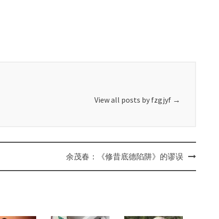
View all posts by fzgjyf
→
余茂春：《修昔底德陷阱》的谬误