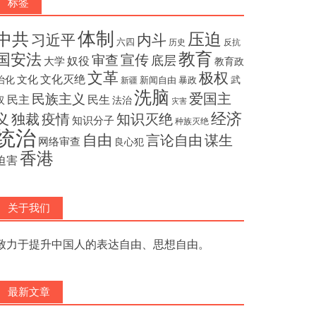
标签
体制
压迫
中共
内斗
习近平
六四
历史
反抗
教育
国安法
宣传
审查
底层
奴役
大学
教育政
文革
极权
文化灭绝
文化
治化
武
新闻自由
暴政
新疆
洗脑
民族主义
爱国主
民主
民生
汉
法治
灾害
经济
独裁
疫情
知识灭绝
义
知识分子
种族灭绝
统治
自由
言论自由
谋生
网络审查
良心犯
香港
迫害
关于我们
致力于提升中国人的表达自由、思想自由。
最新文章