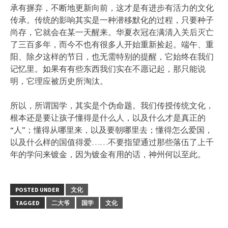
承有摒弃，不断地更新向前，这才是有进步有活力的文化
传承。传统的影响其实是一种潜移默化的过程，只要种子
尚存，它就会在某一天醒来。华夏衣冠在满清入关后灭亡
了三百多年，而今不也有很多人开始重新捡起。端午、重
阳、除夕这样的节日，也无需特别的提醒，它始终在我们
记忆里。如果有有些东西我们实在不愿记起，那只能说
明，它理应被历史所淘汰。
所以，所谓国学，其实是个伪命题。我们传授传统文化，
根本还是要让孩子懂得是什么人，以及什么才是真正的
“人”；懂得从哪里来，以及要朝哪里去；懂得怎么爱国，
以及什么样的国值得爱……不要指望通过那些落伍了上千
年的学问来镀金，因为镀金有用的话，神州何以至此。
POSTED UNDER
文化
TAGGED
二大爷
国学
文化