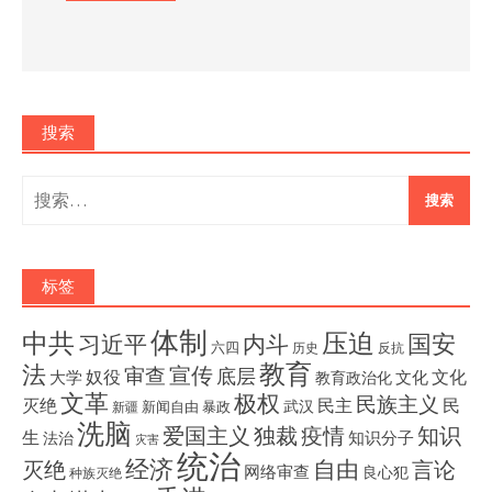
搜索
搜
索：
标签
体制
压迫
中共
国安
内斗
习近平
六四
历史
反抗
教育
法
宣传
审查
底层
奴役
文化
大学
文化
教育政治化
文革
极权
民族主义
灭绝
民主
民
武汉
新闻自由
暴政
新疆
洗脑
独裁
疫情
知识
爱国主义
生
知识分子
法治
灾害
统治
经济
灭绝
自由
言论
网络审查
良心犯
种族灭绝