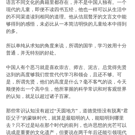
语言不同文化的典籍里都存在，并不是中国人独有。一个
现代的儿童，即便不读四书五经，他也一样可以从生活中
的不同渠道读到相同的道理。他从佶屈聱牙的文言文中能
够得到的感悟，未必比从一本简洁明快的儿童绘本中得到
的多。
所以单纯从求知的角度来说，所谓的国学，学习效用十分
普通，并无特别的好处。
中国人有个恶习就是喜欢崇古、师古、泥古。总觉得先贤
达到的高度够我们世世代代学习和领会，且还不够。可
是，所谓先贤，他们的高度是什么？毫不客气的说，今天
顺便拎出一个高中生，他所掌握的科学常识和对客观世界
的认知，就足以超过诸子百家。
那些常识认知没有超过“天圆地方”，道德觉悟没有脱离“君
臣父子”的蒙昧时代，就算是最聪明的人，能聪明到哪里
去？只不过是站在那个时代的前列，也许思想的光芒可以
说成是重要的文化遗产，但要说在两千年后还能引领现代