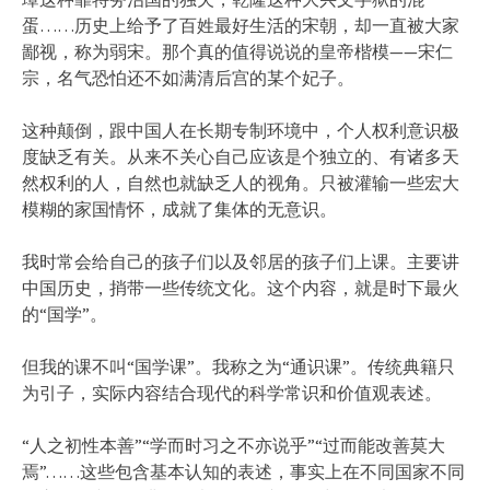
蛋……历史上给予了百姓最好生活的宋朝，却一直被大家
鄙视，称为弱宋。那个真的值得说说的皇帝楷模——宋仁
宗，名气恐怕还不如满清后宫的某个妃子。
这种颠倒，跟中国人在长期专制环境中，个人权利意识极
度缺乏有关。从来不关心自己应该是个独立的、有诸多天
然权利的人，自然也就缺乏人的视角。只被灌输一些宏大
模糊的家国情怀，成就了集体的无意识。
我时常会给自己的孩子们以及邻居的孩子们上课。主要讲
中国历史，捎带一些传统文化。这个内容，就是时下最火
的“国学”。
但我的课不叫“国学课”。我称之为“通识课”。传统典籍只
为引子，实际内容结合现代的科学常识和价值观表述。
“人之初性本善”“学而时习之不亦说乎”“过而能改善莫大
焉”……这些包含基本认知的表述，事实上在不同国家不同