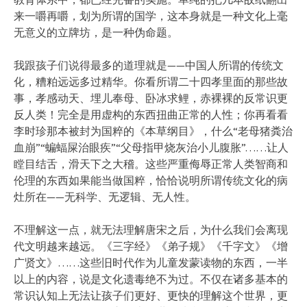
来一嚼再嚼，划为所谓的国学，这本身就是一种文化上毫
无意义的立牌坊，是一种伪命题。
我跟孩子们说得最多的道理就是——中国人所谓的传统文
化，糟粕远远多过精华。你看所谓二十四孝里面的那些故
事，孝感动天、埋儿奉母、卧冰求鲤，赤裸裸的反常识更
反人类！完全是用虚构的东西扭曲正常的人性；你再看看
李时珍那本被封为国粹的《本草纲目》，什么“老母猪粪治
血崩”“蝙蝠屎治眼疾”“父母指甲烧灰治小儿腹胀”……让人
瞠目结舌，滑天下之大稽。这些严重侮辱正常人类智商和
伦理的东西如果能当做国粹，恰恰说明所谓传统文化的病
灶所在——无科学、无逻辑、无人性。
不理解这一点，就无法理解唐宋之后，为什么我们会离现
代文明越来越远。《三字经》《弟子规》《千字文》《增
广贤文》……这些旧时代作为儿童发蒙读物的东西，一半
以上的内容，说是文化遗毒绝不为过。不仅在诸多基本的
常识认知上无法让孩子们更好、更快的理解这个世界，更