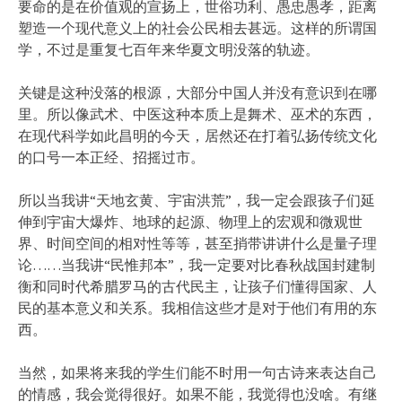
要命的是在价值观的宣扬上，世俗功利、愚忠愚孝，距离
塑造一个现代意义上的社会公民相去甚远。这样的所谓国
学，不过是重复七百年来华夏文明没落的轨迹。
关键是这种没落的根源，大部分中国人并没有意识到在哪
里。所以像武术、中医这种本质上是舞术、巫术的东西，
在现代科学如此昌明的今天，居然还在打着弘扬传统文化
的口号一本正经、招摇过市。
所以当我讲“天地玄黄、宇宙洪荒”，我一定会跟孩子们延
伸到宇宙大爆炸、地球的起源、物理上的宏观和微观世
界、时间空间的相对性等等，甚至捎带讲讲什么是量子理
论……当我讲“民惟邦本”，我一定要对比春秋战国封建制
衡和同时代希腊罗马的古代民主，让孩子们懂得国家、人
民的基本意义和关系。我相信这些才是对于他们有用的东
西。
当然，如果将来我的学生们能不时用一句古诗来表达自己
的情感，我会觉得很好。如果不能，我觉得也没啥。有继