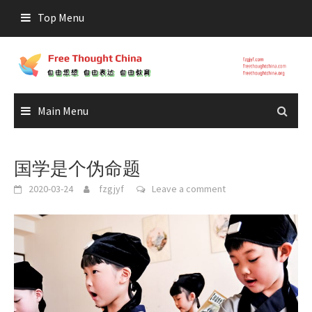
Skip
Top Menu
to
content
Main Menu
国学是个伪命题
2020-03-24
fzgjyf
Leave a comment