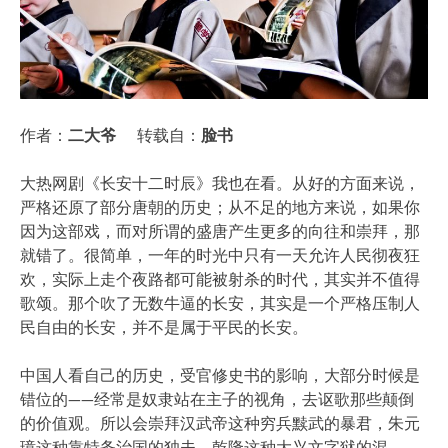
作者：
二大爷
转载自：
脸书
大热网剧《长安十二时辰》我也在看。从好的方面来说，
严格还原了部分唐朝的历史；从不足的地方来说，如果你
因为这部戏，而对所谓的盛唐产生更多的向往和崇拜，那
就错了。很简单，一年的时光中只有一天允许人民彻夜狂
欢，实际上走个夜路都可能被射杀的时代，其实并不值得
歌颂。那个吹了无数牛逼的长安，其实是一个严格压制人
民自由的长安，并不是属于平民的长安。
中国人看自己的历史，受官修史书的影响，大部分时候是
错位的——经常是奴隶站在主子的视角，去讴歌那些颠倒
的价值观。所以会崇拜汉武帝这种穷兵黩武的暴君，朱元
璋这种靠特务治国的独夫，乾隆这种大兴文字狱的混