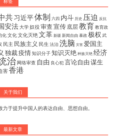
标签
体制
压迫
中共
内斗
习近平
六四
历史
反抗
教育
国安法
宣传
审查
底层
奴役
大学
教育政
文革
极权
文化灭绝
文化
治化
武
新闻自由
暴政
新疆
洗脑
民族主义
爱国主
民主
民生
汉
法治
灾害
经济
独裁
疫情
知识灭绝
义
知识分子
种族灭绝
统治
自由
言论自由
谋生
网络审查
良心犯
香港
迫害
关于我们
致力于提升中国人的表达自由、思想自由。
最新文章