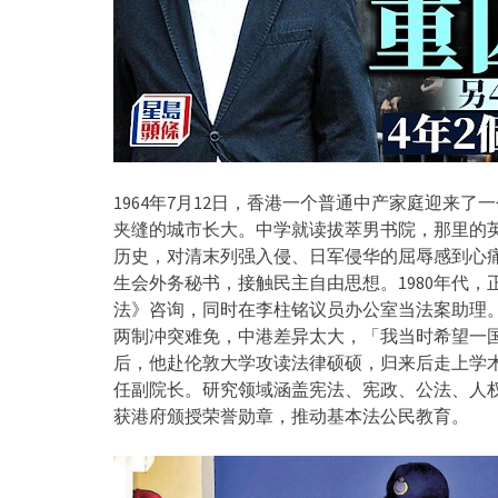
1964年7月12日，香港一个普通中产家庭迎来
夹缝的城市长大。中学就读拔萃男书院，那里的
历史，对清末列强入侵、日军侵华的屈辱感到心
生会外务秘书，接触民主自由思想。1980年代
法》咨询，同时在李柱铭议员办公室当法案助理
两制冲突难免，中港差异太大，「我当时希望一国
后，他赴伦敦大学攻读法律硕硕，归来后走上学术之
任副院长。研究领域涵盖宪法、宪政、公法、人权
获港府颁授荣誉勋章，推动基本法公民教育。