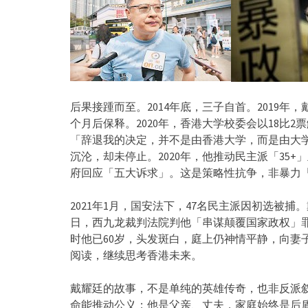
后果接踵而至。2014年底，三子自首。2019
个月后保释。2020年，香港大学校委会以18比2票
「辞退我的决定，并不是由香港大学，而是由大
沉沦，却未停止。2020年，他推动民主派「35
府回应「五大诉求」。这是策略性抗争，非暴力
2021年1月，国安法下，47名民主派因初选被捕。
日，西九龙裁判法院判他「串谋颠覆国家政权」罪
时他已60岁，头发斑白，庭上仍神情平静，向妻
阅读，继续思考香港未来。
戴耀廷的故事，不是单纯的英雄传奇，也非反派
命能推动公义；他是父亲、丈夫，家庭始终是后