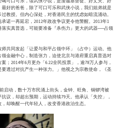
爱喝可口可乐，读武侠小说，是虔诚基督徒、好丈夫、好
、最好的爸爸，除了可口可乐和武侠小说，我们姐弟就是
多过教授。但内心深处，对香港民主的忧虑如暗流涌动。
承诺一再延宕，2012年政改争议更令他警醒。2013年1
港落实真普选，可能要准备『杀伤力』更大的武器──占领
牧师共同发起「让爱与和平占领中环」（占中）运动。他
占领金融中心，制造张力，迫使北京与港府重启真普选对
2014年6月更办「6.22全民投票」，逾78万人参与，
是要透过对抗产生一种张力。」他视之为宗教使命，《圣
中提前启动，数十万市民涌上街头，金钟、旺角、铜锣湾被
抗议，却超出预期，运动持续79天。他承认「失控」，
改，却唤醒一代年轻人，改变香港政治生态。