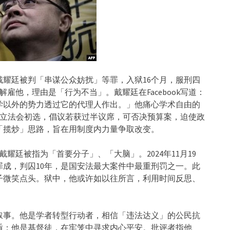
年，戴耀廷被判「串谋公众妨扰」等罪，入狱16个月，服刑四
解雇他，理由是「行为不当」。戴耀廷在Facebook写道：
学以外的势力透过它的代理人作出。」他痛心学术自由的
+」立法会初选，倡议若获过半议席，可否决预算案，迫使政
「揽炒」思路，旨在用制度内力量争取改变。
戴耀廷被指为「首要分子」、「大脑」。2024年11月19
成，判囚10年，是国安法最大案件中最重刑罚之一。此
子微笑点头。狱中，他或许如以往所言，利用时间反思、
叙事。他是学者转型行动者，相信「违法达义」的公民抗
盾；他是基督徒，在牢笼中寻求内心平安。批评者指他