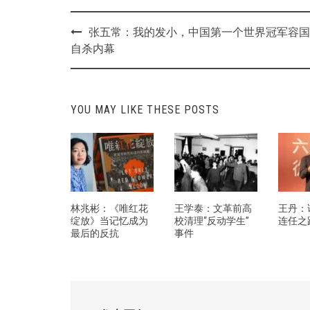
Post
张五常：我的发小，中国第一个世界冠军容国
navigation
自杀内幕
YOU MAY LIKE THESE POSTS
林兆彬：《唯红花
王学泰：文革前高
王丹：
绽放》当记忆成为
校清理“反动学生”
连任之
最后的反抗
事件