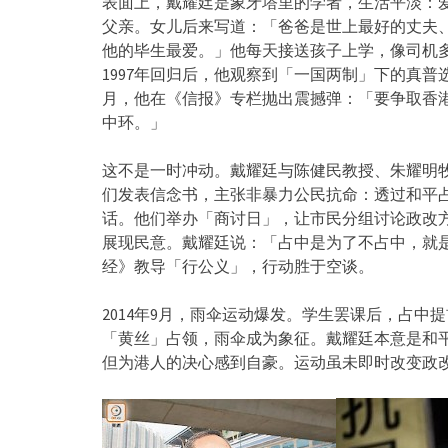
表面上，戴耀廷是象牙塔里的学者，生活平淡：
父亲。女儿后来写道：「爸爸是世上最好的丈夫
他的毕生最爱。」他每天接送孩子上学，像司机
1997年回归后，他观察到「一国两制」下的真普选
月，他在《信报》专栏抛出震撼弹：「要争取香
中环。」
这不是一时冲动。戴耀廷与陈健民教授、朱耀明
们发表信念书，主张非暴力公民抗命：透过和平
话。他们举办「商讨日」，让市民分组讨论政改方案；
展现民意。戴耀廷说：「占中是为了不占中，就
经》教导「行公义」，行动胜于空谈。
2014年9月，雨伞运动爆发。学生罢课后，占
「黄丝」占领，雨伞成为象征。戴耀廷本意是和平
但为港人的决心感到自豪。运动虽未即时改变政