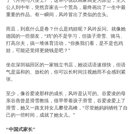
了《月亮与六便士》，这本小说以画家高更为原型，主人
公人到中年，突然弃家去一个荒岛，最终画出了一生中最
重要的作品。有一瞬间，风吟冒出了类似的念头。
而且，到底什么是卷？什么是鸡娃呢？风吟反问。就像她
德国的一些朋友，“鸡”的不是学习，但孩子滑雪、骑马、
打高尔夫，搞一堆体育活动，“你换我们看，是不是也鸡
娃，可能还觉得更烧钱是吧？”
坐在深圳福田区的一家独立书店，她说话语速很快，但语
气是温和的、放松的，你可以长时间注视她而不会感到紧
张。
至少，像谷爱凌那样的成长，风吟是认可的。谷爱凌的母
亲谷燕曾是滑雪教练，很早带着孩子滑雪，谷爱凌爱上了
滑雪，她又一路支持女儿攀登高峰，“尽管她妈妈牺牲了自
己的一些时间，成就了她女儿。”
“中国式家长”