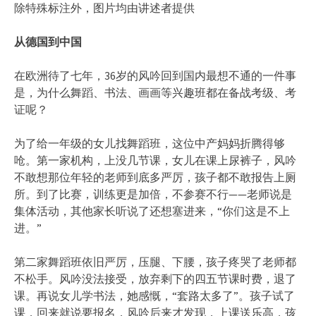
除特殊标注外，图片均由讲述者提供
从德国到中国
在欧洲待了七年，36岁的风吟回到国内最想不通的一件事
是，为什么舞蹈、书法、画画等兴趣班都在备战考级、考
证呢？
为了给一年级的女儿找舞蹈班，这位中产妈妈折腾得够
呛。第一家机构，上没几节课，女儿在课上尿裤子，风吟
不敢想那位年轻的老师到底多严厉，孩子都不敢报告上厕
所。到了比赛，训练更是加倍，不参赛不行——老师说是
集体活动，其他家长听说了还想塞进来，“你们这是不上
进。”
第二家舞蹈班依旧严厉，压腿、下腰，孩子疼哭了老师都
不松手。风吟没法接受，放弃剩下的四五节课时费，退了
课。再说女儿学书法，她感慨，“套路太多了”。孩子试了
课，回来就说要报名，风吟后来才发现，上课送乐高，孩