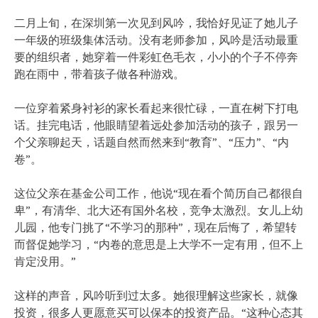
二月上旬，在深圳第一次见到风吟，我恰好见证了她儿子
一年级的班级集体活动。没有老师参加，风吟是活动最重
要的组织者，她穿着一件彩虹色毛衣，小小的个子不停奔
跑在雨中，带着孩子做各种游戏。
一位穿着紧身衬衫的家长看起来很忙碌，一直在树下打电
话。挂完电话，他眼睛望着远处参加活动的孩子，跟另一
个父亲聊起天，话题自然而然来到“教育”、“压力”、“内
卷”。
这位父亲在基金公司工作，他说“现在看个简历自己都很自
卑”，有清华、北大还有国外名校，竞争太激烈。女儿上幼
儿园，他专门挑了“不学习的那种”，现在后悔了，希望转
而督促她学习，“内卷的意思是上大学不一定有用，但不上
肯定没用。”
这样的声音，风吟听到过太多。她很理解这些家长，就像
投资，很多人更愿意买可以保本的投资产品。“这种心态其