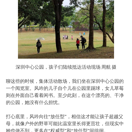
深圳中心公园，孩子们陆续抵达活动现场 周航 摄
聊这些的时候，集体活动散场，我们坐在深圳中心公园的
一个阅览室。风吟的儿子自个儿在公园里踢球，女儿草莓
则在外面自己看着闲书。至少此刻，在这个漂亮的、干净
的公园，她没有什么担忧。
打心底里，风吟向往“放任型”，相信这才能让孩子超越父
母，就像户外的野草可能比温室里长得更茁壮，但现实中
她也做不到，更多在“权威型”和“放任型”间徘徊。