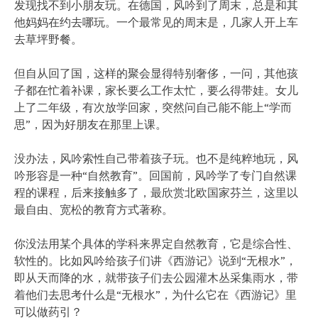
发现找不到小朋友玩。在德国，风吟到了周末，总是和其
他妈妈在约去哪玩。一个最常见的周末是，几家人开上车
去草坪野餐。
但自从回了国，这样的聚会显得特别奢侈，一问，其他孩
子都在忙着补课，家长要么工作太忙，要么得带娃。女儿
上了二年级，有次放学回家，突然问自己能不能上“学而
思”，因为好朋友在那里上课。
没办法，风吟索性自己带着孩子玩。也不是纯粹地玩，风
吟形容是一种“自然教育”。回国前，风吟学了专门自然课
程的课程，后来接触多了，最欣赏北欧国家芬兰，这里以
最自由、宽松的教育方式著称。
你没法用某个具体的学科来界定自然教育，它是综合性、
软性的。比如风吟给孩子们讲《西游记》说到“无根水”，
即从天而降的水，就带孩子们去公园灌木丛采集雨水，带
着他们去思考什么是“无根水”，为什么它在《西游记》里
可以做药引？