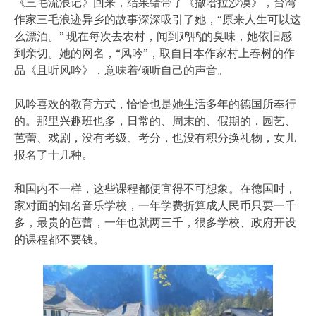
《三毛流浪记》回来，结果错带了《撒哈拉沙漠》，台湾
作家三毛浪迹异乡的故事深深吸引了她，“原来人生可以这
么漂泊。” 现在每次去农村，闻到鸡鸭的臭味，她依旧感
到亲切。她的网名，“风吟”，取自日本作家村上春树的作
品《且听风吟》，意味着倾听自己的声音。
风吟喜欢的教育方式，恰恰也是她生活多年的德国所奉行
的。那里兴趣班也多，日常的、周末的、假期的，园艺、
芭蕾、戏剧，没有考级、考分，也没有积分换礼物，女儿
报名了十几种。
和国内不一样，这些课程都便宜得不可想象。在德国时，
家对面的知名音乐学校，一年学费折算成人民币只要一千
多，最贵的芭蕾，一年也就两三千，很多学校、政府开设
的课程都不要钱。