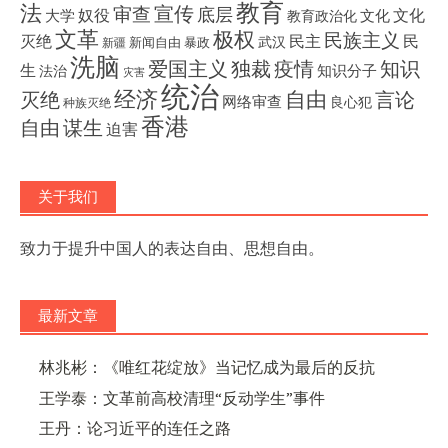
教育
法
宣传
审查
底层
奴役
文化
大学
文化
教育政治化
文革
极权
民族主义
灭绝
民主
民
武汉
新闻自由
暴政
新疆
洗脑
独裁
疫情
知识
爱国主义
生
知识分子
法治
灾害
统治
经济
灭绝
自由
言论
网络审查
良心犯
种族灭绝
香港
自由
谋生
迫害
关于我们
致力于提升中国人的表达自由、思想自由。
最新文章
林兆彬：《唯红花绽放》当记忆成为最后的反抗
王学泰：文革前高校清理“反动学生”事件
王丹：论习近平的连任之路