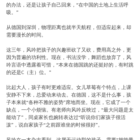
的办法，还是让孩子自己回来，“在中国的土地上生活呼
吸。”
从德国到深圳，物理距离也就半天航程，但适应起来，却
需要漫长的时间。
这三年，风吟把孩子的兴趣班砍了又砍，费用高之外，更
因为普遍的功利性。现在，书法没学，舞蹈也放弃了，风
吟言语中透露着可惜，“本来在德国跳的还挺好的，有时跳
的还是C（主）位。”
比起大人，孩子有时更难适应。女儿草莓有个特点，上课
安静不下来，总爱动来动去。在德国，这不是什么事，孩
子本来就“各种不雅的姿势”席地而坐。现在，它成了一个
缺点，一个小烦恼。有老师向风吟反映过，“最大问题是太
能动了”，同桌家长也婉转表达过“听说你们家孩子很活
泼”，说自家孩子“之前跟谁坐的时候很好”。
风吟在一本杂志看到，这属于运动型的孩子，需要“把能量