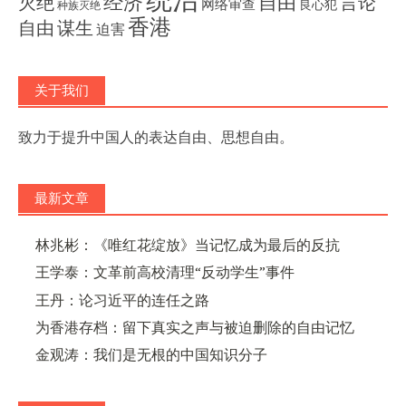
经济
灭绝
自由
言论
网络审查
良心犯
种族灭绝
香港
自由
谋生
迫害
关于我们
致力于提升中国人的表达自由、思想自由。
最新文章
林兆彬：《唯红花绽放》当记忆成为最后的反抗
王学泰：文革前高校清理“反动学生”事件
王丹：论习近平的连任之路
为香港存档：留下真实之声与被迫删除的自由记忆
金观涛：我们是无根的中国知识分子