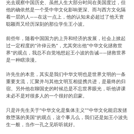
光去观察中国历史、虽然人生大部分时间在美国度过，但
他的确依然是一个受中华文化影响更深、而与西方文化隔
着一层的人——在这一点上，他的认知未必超过了他天资
聪颖而又经历深刻的那位学生王小波。
前些年，随着中国国力的上升和经济的发展，社会上掀起
过一定程度的”许倬云热”，尤其突出他”中华文化拯救世
界”的观点，我总不自觉地想起王小波的告诫——拯救世界
是一种瞎浪漫。
许先生的本意，其实是我们中华文明也是世界文明的一条
重要支流，汇聚并与其他文明互相提携共进，是最终的归
宿。另外他在聊国史的时候总是不忘世界眼光，听他讲课
未必不是对很多人的一个很好的启蒙。
只是许先生关于”中华文化是集体主义””中华文化能启发拯
救堕落的美国”的观点，这个事儿么，我们还是如王小波先
生一般，当作一孔之见听听就好。