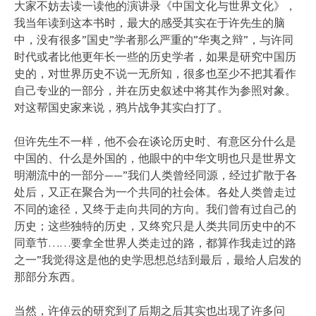
大家不妨去读一读他的演讲录《中国文化与世界文化》，
我当年读到这本书时，最大的感受其实在于许先生的脑
中，没有很多”国史”学者那么严重的”华夷之辩”，与许同
时代或者比他更年长一些的历史学者，如果是研究中国历
史的，对世界历史不说一无所知，很多也至少不把其看作
自己专业的一部分，并在历史叙述中将其作为参照对象。
对这帮国史家来说，鸦片战争其实白打了。
但许先生不一样，他不会在谈论历史时、有意区分什么是
中国的、什么是外国的，他眼中的中华文明也只是世界文
明潮流中的一部分——”我们人类曾经同源，经过扩散于各
处后，又正在聚合为一个共同的社会体。各处人类曾走过
不同的途径，又终于走向共同的方向。我们曾有过自己的
历史；这些独特的历史，又终究只是人类共同历史中的不
同章节……要拿全世界人类走过的路，都算作我走过的路
之一”我觉得这是他的史学思想总结到最后，最给人启发的
那部分东西。
当然，许倬云的研究到了后期之后其实也出现了许多问