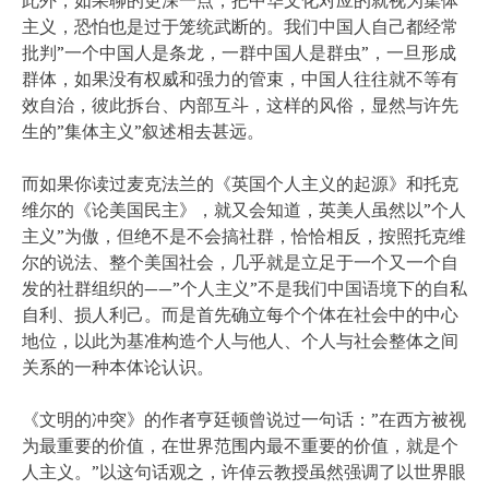
主义，恐怕也是过于笼统武断的。我们中国人自己都经常
批判”一个中国人是条龙，一群中国人是群虫”，一旦形成
群体，如果没有权威和强力的管束，中国人往往就不等有
效自治，彼此拆台、内部互斗，这样的风俗，显然与许先
生的”集体主义”叙述相去甚远。
而如果你读过麦克法兰的《英国个人主义的起源》和托克
维尔的《论美国民主》，就又会知道，英美人虽然以”个人
主义”为傲，但绝不是不会搞社群，恰恰相反，按照托克维
尔的说法、整个美国社会，几乎就是立足于一个又一个自
发的社群组织的——”个人主义”不是我们中国语境下的自私
自利、损人利己。而是首先确立每个个体在社会中的中心
地位，以此为基准构造个人与他人、个人与社会整体之间
关系的一种本体论认识。
《文明的冲突》的作者亨廷顿曾说过一句话：”在西方被视
为最重要的价值，在世界范围内最不重要的价值，就是个
人主义。”以这句话观之，许倬云教授虽然强调了以世界眼