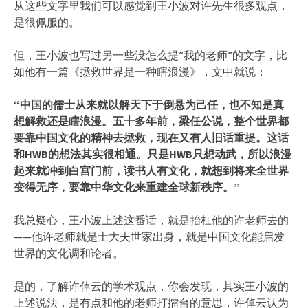
从这些文字里我们可以感觉到王小波对许先生很多观点，
是很佩服的。
但，王小波也写过另一些没怎么提”我的老师”的文字，比
如他有一篇《拯救世界是一种瞎浪漫》，文中就说：
“中国的儒士从来就以解天下于倒悬为己任，也不知是真
想解救还是瞎浪漫。五十多年前，梁任公说，整个世界都
要靠中国文化的精神去拯救，现在又有人旧话重提。这话
和HWB的想法其实很相通。只是HWB只想动武，所以浪漫
起来就冲到白宫门前，读书人有文化，就想到将来全世界
变得无序，要靠中华文化来重建全球新秩序。”
我总疑心，王小波上述这番话，就是抬杠他的许老师去的
——他许老师就是士大夫世家出身，就是中国文化能启发
世界的文化调和论者。
是的，了解许倬云的学术观点，你会发现，其实王小波的
上述说法，是有点和他的老师打擂台的意思，许倬云认为