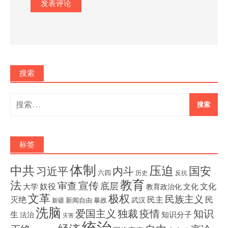
搜索
搜
索：
标签
体制
压迫
中共
国安
内斗
习近平
六四
历史
反抗
教育
法
宣传
审查
底层
奴役
文化
大学
文化
教育政治化
文革
极权
民族主义
灭绝
民主
民
武汉
新闻自由
暴政
新疆
洗脑
独裁
疫情
知识
爱国主义
生
知识分子
法治
灾害
统治