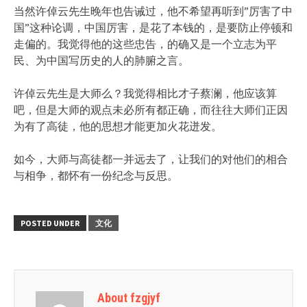
当然许倬云先生晚年也告诫过，他不希望再听到”厉害了中
国”这种论调，中国厉害，是花了本钱的，是要防止停顿和
走偏的。我觉得他的这些忠告，的确又是一个立志为平
民、为中国写历史的人的肺腑之言。
许倬云先生是大师么？我觉得相比才子蔡澜，他应该算
吧，但是大师的观点未必所有都正确，而往往大师们正因
为有了高徒，他的思想才能更加火花迸发。
如今，大师与高徒都一并远去了，让我们的对他们的相合
与相争，都怀有一份纪念与反思。
POSTED UNDER
文化
About fzgjyf