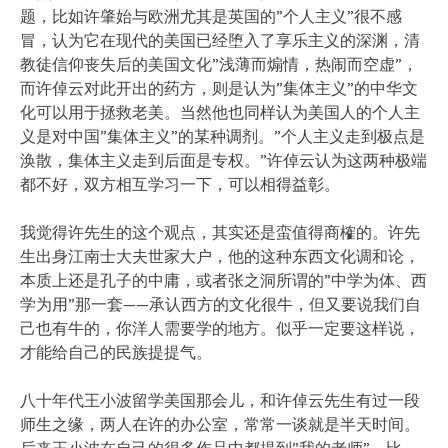
题，比如许肇始与欧洲尤其是英国的”个人主义”很不感
冒，认为它在现代的美国已经堕入了享乐主义的深渊，清
教徒信仰丧失后的美国文化”浅薄而煽情，热闹而空虚”，
而许倬云对此开出的药方，则是认为”集体主义”的中华文
化可以用于拯救老美。当然他也同样认为美国人的个人主
义是对中国”集体主义”的某种调剂。”个人主义走到极点是
涣散，集体主义走到后面是专权。”许倬云认为这两种极端
都不好，双方相互学习一下，可以相得益彰。
我觉得许先生的这个观点，其实还是蛮值得商榷的。许先
生出身江南士大夫世家大户，他的这种东西文化调和论，
本质上还是孔子的中庸，或者张之洞所谓的”中学为体、西
学为用”那一套——承认西方的文化很牛，但又要说我们自
己也有牛的，你洋人需要学的地方。似乎一定要这样说，
才能给自己的民族提提气。
八十年代王小波留学美国那会儿，和许倬云先生有过一段
师生之缘，两人在许的办公室，常常一谈就是半天时间。
后来王小波在自己的很多作品中都提到”我的老师”，比