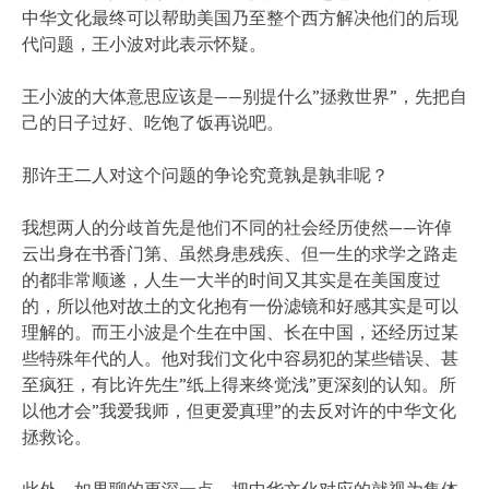
中华文化最终可以帮助美国乃至整个西方解决他们的后现
代问题，王小波对此表示怀疑。
王小波的大体意思应该是——别提什么”拯救世界”，先把自
己的日子过好、吃饱了饭再说吧。
那许王二人对这个问题的争论究竟孰是孰非呢？
我想两人的分歧首先是他们不同的社会经历使然——许倬
云出身在书香门第、虽然身患残疾、但一生的求学之路走
的都非常顺遂，人生一大半的时间又其实是在美国度过
的，所以他对故土的文化抱有一份滤镜和好感其实是可以
理解的。而王小波是个生在中国、长在中国，还经历过某
些特殊年代的人。他对我们文化中容易犯的某些错误、甚
至疯狂，有比许先生”纸上得来终觉浅”更深刻的认知。所
以他才会”我爱我师，但更爱真理”的去反对许的中华文化
拯救论。
此外，如果聊的更深一点，把中华文化对应的就视为集体